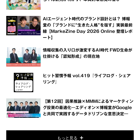
AIエージェント時代のブランド設計とは？ 博報
堂の「ブランドに“生きた人格”を宿す」実装最前
線【MarkeZine Day 2026 Online 登壇レポ
ート】
情報収集の入り口が激変するAI時代 FWD生命が
仕掛ける「認知形成」の現在地
ヒット習慣予報 vol.419『ライフログ・シェア
リング』
【第12回】因果推論×MMMによるマーケティン
グ投資の最適化―エディオン×博報堂がGoogle
と共同で実践するデータドリブンな意思決定―
もっと見る