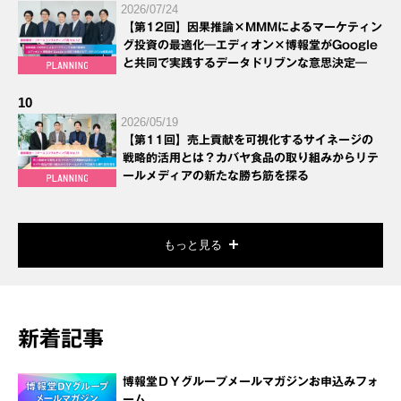
2026/07/24
【第12回】因果推論×MMMによるマーケティン
グ投資の最適化―エディオン×博報堂がGoogle
と共同で実践するデータドリブンな意思決定―
10
2026/05/19
【第11回】売上貢献を可視化するサイネージの
戦略的活用とは？カバヤ食品の取り組みからリテ
ールメディアの新たな勝ち筋を探る
もっと見る
新着記事
博報堂ＤＹグループメールマガジンお申込みフォ
ーム