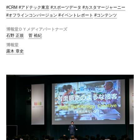
#CRM
#アドテック東京
#スポーツデータ
#カスタマージャーニー
#オフラインコンバージョン
#イベントレポート
#コンテンツ
博報堂ＤＹメディアパートナーズ
石野 正規
菅 裕紀
博報堂
露木 章史