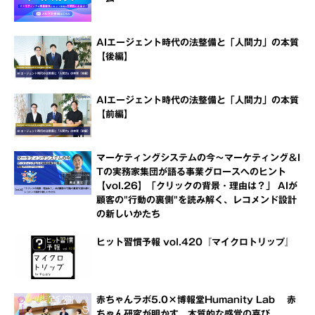
AIエージェント時代の法整備と「人間力」の本質
【後編】
AIエージェント時代の法整備と「人間力」の本質
【前編】
マーケティングシステムの今～マーケティング＆I
Tの実務家集団が語る事業グロースへのヒント
【vol.26】「クリックの背景・理由は？」 AIが
顧客の"行動の裏側"を読み解く、レコメンド設計
の新しいかたち
ヒット習慣予報 vol.420『マイクロトリップ』
赤ちゃんラボ5.0×博報堂Humanity Lab 赤
ちゃん研究が明かす、本質的な感覚の喜び