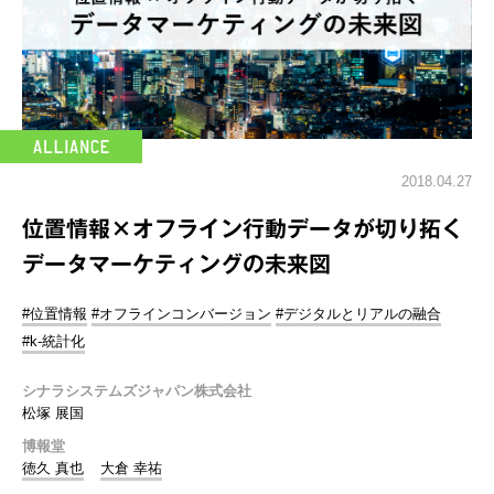
2018.04.27
位置情報×オフライン行動データが切り拓く
データマーケティングの未来図
#位置情報
#オフラインコンバージョン
#デジタルとリアルの融合
#k-統計化
シナラシステムズジャパン株式会社
松塚 展国
博報堂
徳久 真也
大倉 幸祐