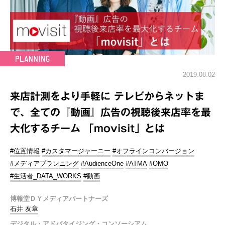
2019.08.02
来店計測をより手軽に テレビからネットま
で、全ての『動画』広告の視聴後来店率を最
大化するチーム 「movisit」とは
#位置情報
#カスタマージャーニー
#オフラインコンバージョン
#メディアプランニング
#AudienceOne
#ATMA
#OMO
#生活者_DATA_WORKS
#動画
博報堂ＤＹメディアパートナーズ
石井 友章
デジタル・アドバタイジング・コンソーシアム