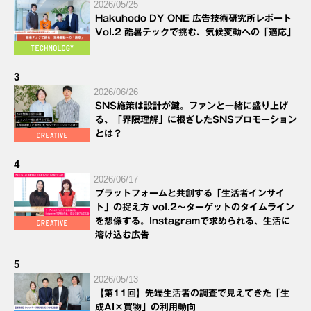
2026/05/25
Hakuhodo DY ONE 広告技術研究所レポート
Vol.2 酷暑テックで挑む、気候変動への「適応」
3
2026/06/26
SNS施策は設計が鍵。ファンと一緒に盛り上げ
る、「界隈理解」に根ざしたSNSプロモーション
とは？
4
2026/06/17
プラットフォームと共創する「生活者インサイ
ト」の捉え方 vol.2～ターゲットのタイムライン
を想像する。Instagramで求められる、生活に
溶け込む広告
5
2026/05/13
【第11回】先端生活者の調査で見えてきた「生
成AI×買物」の利用動向