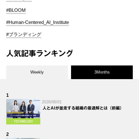
#BLOOM
#Human-Centered_AI_Institute
#ブランディング
人気記事ランキング
Weekly
3Months
1
2026/06/01
人とAIが並走する組織の最適解とは（前編）
2