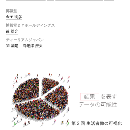
博報堂
金子 明彦
博報堂ＤＹホールディングス
後 皓介
ティーリアムジャパン
関 基陽
海老澤 澄夫