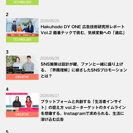
2
2026/05/25
Hakuhodo DY ONE 広告技術研究所レポート
Vol.2 酷暑テックで挑む、気候変動への「適応」
3
2026/06/26
SNS施策は設計が鍵。ファンと一緒に盛り上げ
る、「界隈理解」に根ざしたSNSプロモーション
とは？
4
2026/06/17
プラットフォームと共創する「生活者インサイ
ト」の捉え方 vol.2～ターゲットのタイムライン
を想像する。Instagramで求められる、生活に
溶け込む広告
5