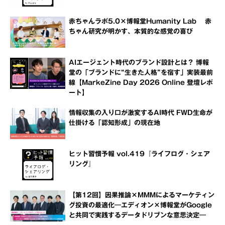
赤ちゃんラボ5.0×博報堂Humanity Lab 赤
ちゃん研究が明かす、本質的な感覚の喜び
AIエージェント時代のブランド設計とは？ 博報
堂の「ブランドに“生きた人格”を宿す」実装最前
線【MarkeZine Day 2026 Online 登壇レポ
ート】
情報収集の入り口が激変するAI時代 FWD生命が
仕掛ける「認知形成」の現在地
ヒット習慣予報 vol.419『ライフログ・シェア
リング』
【第12回】因果推論×MMMによるマーケティン
グ投資の最適化―エディオン×博報堂がGoogle
と共同で実践するデータドリブンな意思決定―