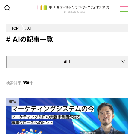
TOP
# AI
# AIの記事一覧
検索結果
358
件