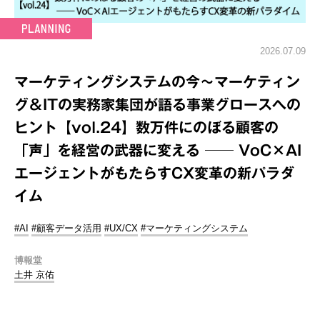
2026.07.09
マーケティングシステムの今～マーケティン
グ＆ITの実務家集団が語る事業グロースへの
ヒント【vol.24】数万件にのぼる顧客の
「声」を経営の武器に変える ── VoC×AI
エージェントがもたらすCX変革の新パラダ
イム
#AI
#顧客データ活用
#UX/CX
#マーケティングシステム
博報堂
土井 京佑