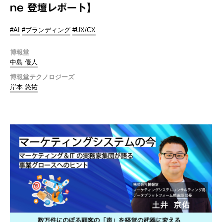
ne 登壇レポート】
#AI
#ブランディング
#UX/CX
博報堂
中島 優人
博報堂テクノロジーズ
岸本 悠祐