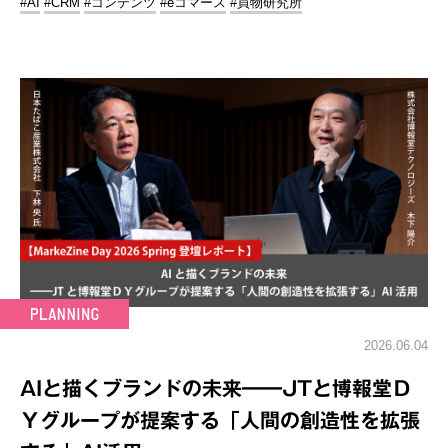
#AI
#CRM
#コンテンツ
#eコマース
#買物研究所
2026.06.04
AIと描くブランドの未来━━JTと博報堂Ｄ
Ｙグループが提案する「人間の創造性を拡張