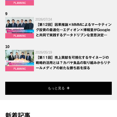
9
2026/07/24
【第12回】因果推論×MMMによるマーケティン
グ投資の最適化―エディオン×博報堂がGoogle
と共同で実践するデータドリブンな意思決定―
10
2026/05/19
【第11回】売上貢献を可視化するサイネージの
戦略的活用とは？カバヤ食品の取り組みからリテ
ールメディアの新たな勝ち筋を探る
もっと見る
新着記事