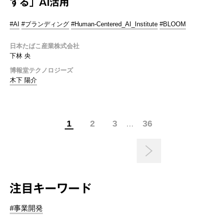
する」AI活用
#AI
#ブランディング
#Human-Centered_AI_Institute
#BLOOM
日本たばこ産業株式会社
下林 央
博報堂テクノロジーズ
木下 陽介
1
2
3
36
…
注目キーワード
#事業開発