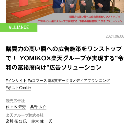
2024.06.06
購買力の高い層への広告施策をワンストップ
で！ YOMIKO✕楽天グループが実現する“令
和の富裕層向け”広告ソリューション
#インサイト
#eコマース
#購買データ
#メディアプランニング
#ポストCookie
読売広告社
佐々木 崇秀
桑野 大介
楽天グループ株式会社
宮川 拓也 氏
鈴木 健一 氏