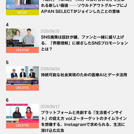
れる新しい価値 ──ソウルドアウトグループにJ
APAN SELECTがジョインしたことの意味
4
2026/06/26
SNS施策は設計が鍵。ファンと一緒に盛り上げ
る、「界隈理解」に根ざしたSNSプロモーション
とは？
5
2026/04/24
持続可能な社会実現のための医療AIとデータ活用
6
2026/06/17
プラットフォームと共創する「生活者インサイ
ト」の捉え方 vol.2～ターゲットのタイムライン
を想像する。Instagramで求められる、生活に
溶け込む広告