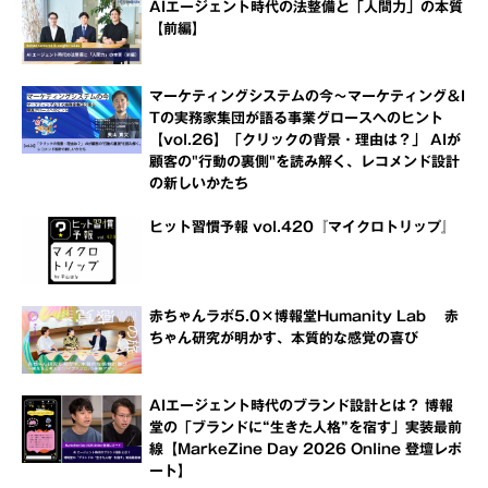
AIエージェント時代の法整備と「人間力」の本質
【前編】
マーケティングシステムの今～マーケティング＆I
Tの実務家集団が語る事業グロースへのヒント
【vol.26】「クリックの背景・理由は？」 AIが
顧客の"行動の裏側"を読み解く、レコメンド設計
の新しいかたち
ヒット習慣予報 vol.420『マイクロトリップ』
赤ちゃんラボ5.0×博報堂Humanity Lab 赤
ちゃん研究が明かす、本質的な感覚の喜び
AIエージェント時代のブランド設計とは？ 博報
堂の「ブランドに“生きた人格”を宿す」実装最前
線【MarkeZine Day 2026 Online 登壇レポ
ート】