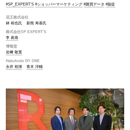
#SP_EXPERT’S
#ショッパーマーケティング
#購買データ
#販促
花王株式会社
林 裕也氏
新熊 寿基氏
株式会社SP EXPERT’S
李 眞煥
博報堂
岩﨑 敬寛
Hakuhodo DY ONE
永井 裕揮
青木 洋輔