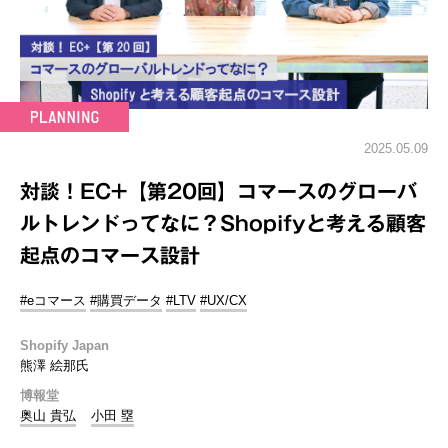
2025.05.09
対談！EC+【第20回】コマースのグローバ
ルトレンドってなに？Shopifyと考える顧客
起点のコマース設計
#eコマース
#購買データ
#LTV
#UX/CX
Shopify Japan
熊澤 絵那氏
博報堂
奥山 貴弘
小田 塁