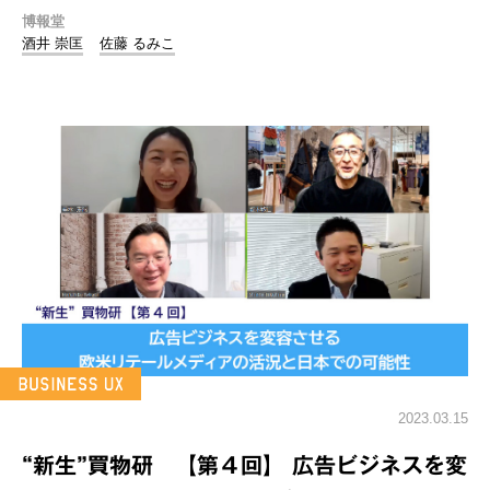
博報堂
酒井 崇匡
佐藤 るみこ
2023.03.15
“新生”買物研 【第４回】 広告ビジネスを変