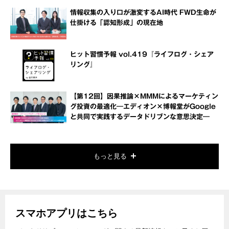
情報収集の入り口が激変するAI時代 FWD生命が
仕掛ける「認知形成」の現在地
ヒット習慣予報 vol.419『ライフログ・シェア
リング』
【第12回】因果推論×MMMによるマーケティン
グ投資の最適化―エディオン×博報堂がGoogle
と共同で実践するデータドリブンな意思決定―
もっと見る
スマホアプリはこちら