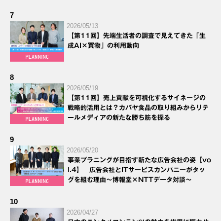
7
2026/05/13
【第11回】先端生活者の調査で見えてきた「生
成AI×買物」の利用動向
8
2026/05/19
【第11回】売上貢献を可視化するサイネージの
戦略的活用とは？カバヤ食品の取り組みからリテ
ールメディアの新たな勝ち筋を探る
9
2026/05/20
事業プラニングが目指す新たな広告会社の姿【vo
l.4】 広告会社とITサービスカンパニーがタッ
グを組む理由～博報堂×NTTデータ対談～
10
2026/04/27