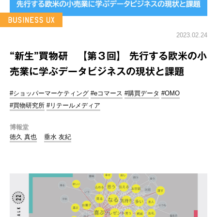
2023.02.24
“新生”買物研 【第３回】 先行する欧米の小
売業に学ぶデータビジネスの現状と課題
#ショッパーマーケティング
#eコマース
#購買データ
#OMO
#買物研究所
#リテールメディア
博報堂
徳久 真也
垂水 友紀