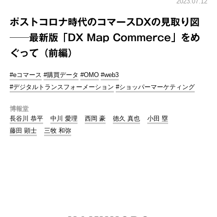
2023.07.12
ポストコロナ時代のコマースDXの見取り図
──最新版「DX Map Commerce」をめ
ぐって（前編）
#eコマース
#購買データ
#OMO
#web3
#デジタルトランスフォーメーション
#ショッパーマーケティング
博報堂
長谷川 恭平
中川 愛理
西岡 豪
徳久 真也
小田 塁
藤田 顕士
三牧 和弥