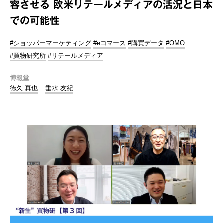
容させる 欧米リテールメディアの活況と日本
での可能性
#ショッパーマーケティング
#eコマース
#購買データ
#OMO
#買物研究所
#リテールメディア
博報堂
徳久 真也
垂水 友紀