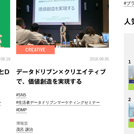
#ブ
人
.09.19
2018.09.05
1
とD
データドリブン×クリエイティブ
で、価値創造を実現する
#SNS
2
ー
#生活者データドリブンマーケティングセミナー
#DMP
博報堂
茂呂 譲治