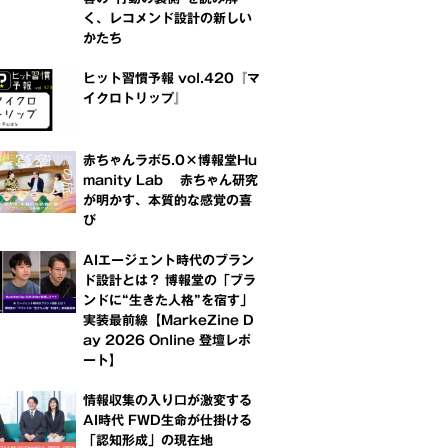
く、レコメンド設計の新しい
かたち
ヒット習慣予報 vol.420『マ
イクロトリップ』
赤ちゃんラボ5.0×博報堂Hu
manity Lab 赤ちゃん研究
が明かす、本質的な感覚の喜
び
AIエージェント時代のブラン
ド設計とは？ 博報堂の「ブラ
ンドに“生きた人格”を宿す」
実装最前線【MarkeZine D
ay 2026 Online 登壇レポ
ート】
情報収集の入り口が激変する
AI時代 FWD生命が仕掛ける
「認知形成」の現在地