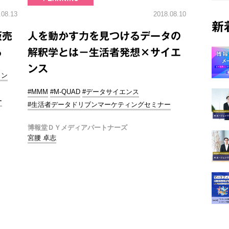
.08.13
2018.08.10
新
販売
人を動かす力を見つけるデータの
る
解釈学とは－生活者発想×サイエ
ンス
ョン
#MMM
#M-QUAD
#データサイエンス
ー
#生活者データドリブンマーケティングセミナー
博報堂ＤＹメディアパートナーズ
宮腰 卓志