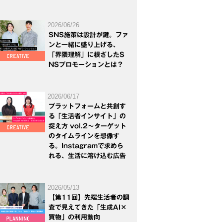
2026/06/26
SNS施策は設計が鍵。ファ
ンと一緒に盛り上げる、
「界隈理解」に根ざしたS
NSプロモーションとは？
2026/06/17
プラットフォームと共創す
る「生活者インサイト」の
捉え方 vol.2～ターゲット
のタイムラインを想像す
る。Instagramで求めら
れる、生活に溶け込む広告
2026/05/13
【第11回】先端生活者の調
査で見えてきた「生成AI×
買物」の利用動向