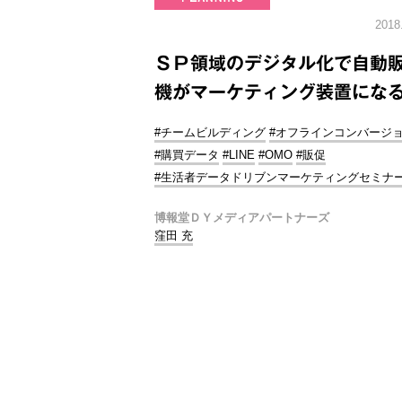
2018
ＳＰ領域のデジタル化で自動
機がマーケティング装置にな
#チームビルディング
#オフラインコンバージ
#購買データ
#LINE
#OMO
#販促
#生活者データドリブンマーケティングセミナ
博報堂ＤＹメディアパートナーズ
窪田 充