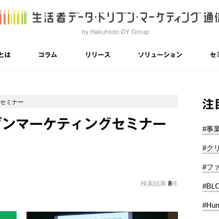
とは
コラム
リリース
ソリューション
セ
注
グセミナー
ブンマーケティングセミナー
#事
#ク
#フ
検索結果
8
件
#BL
#Hum