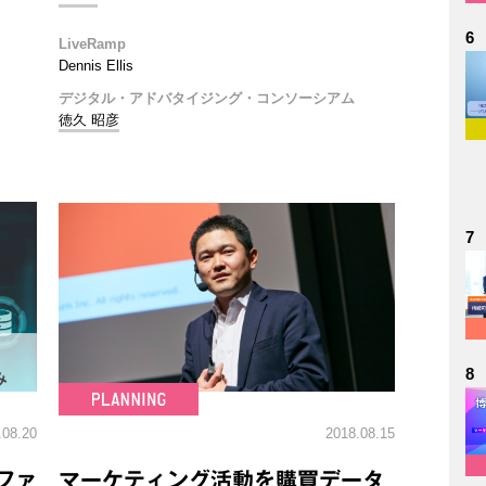
6
LiveRamp
Dennis Ellis
デジタル・アドバタイジング・コンソーシアム
徳久 昭彦
7
8
.08.20
2018.08.15
ファ
マーケティング活動を購買データ