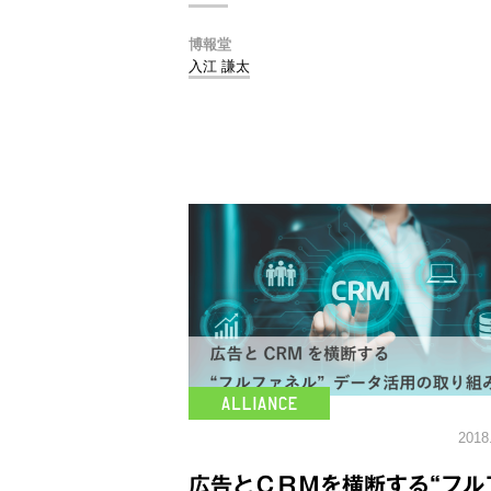
博報堂
入江 謙太
2018
広告とＣＲＭを横断する“フル