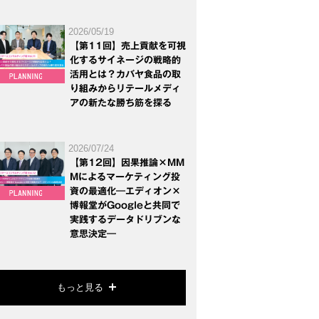
2026/05/19
【第11回】売上貢献を可視
化するサイネージの戦略的
活用とは？カバヤ食品の取
り組みからリテールメディ
アの新たな勝ち筋を探る
2026/07/24
【第12回】因果推論×MM
Mによるマーケティング投
資の最適化―エディオン×
博報堂がGoogleと共同で
実践するデータドリブンな
意思決定―
もっと見る