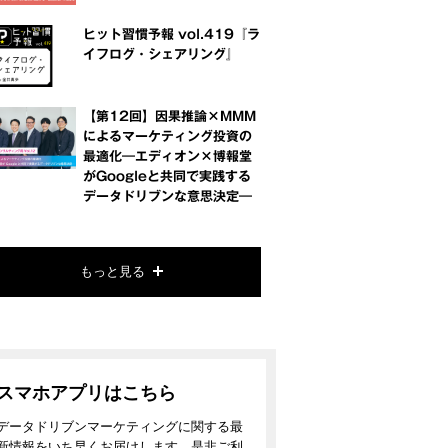
ヒット習慣予報 vol.419『ラ
イフログ・シェアリング』
【第12回】因果推論×MMM
によるマーケティング投資の
最適化―エディオン×博報堂
がGoogleと共同で実践する
データドリブンな意思決定―
もっと見る
スマホアプリはこちら
データドリブンマーケティングに関する最
新情報をいち早くお届けします。是非ご利