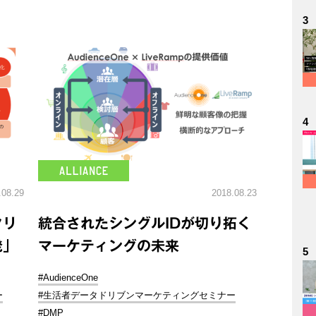
3
4
.08.29
2018.08.23
クリ
統合されたシングルIDが切り拓く
発」
マーケティングの未来
5
#AudienceOne
ー
#生活者データドリブンマーケティングセミナー
#DMP