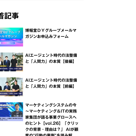
着記事
博報堂ＤＹグループメールマ
ガジンお申込みフォーム
AIエージェント時代の法整備
と「人間力」の本質【後編】
AIエージェント時代の法整備
と「人間力」の本質【前編】
マーケティングシステムの今
～マーケティング＆ITの実務
家集団が語る事業グロースへ
のヒント【vol.26】「クリッ
クの背景・理由は？」 AIが顧
客の"行動の裏側"を読み解