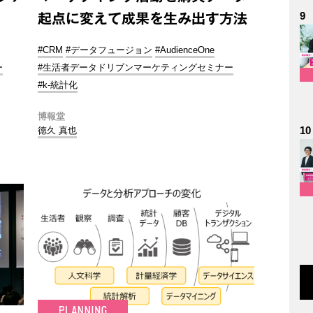
9
起点に変えて成果を生み出す方法
#CRM
#データフュージョン
#AudienceOne
ー
#生活者データドリブンマーケティングセミナー
#k-統計化
博報堂
10
徳久 真也