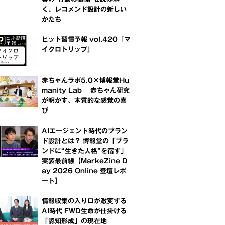
く、レコメンド設計の新しい
かたち
ヒット習慣予報 vol.420『マ
イクロトリップ』
赤ちゃんラボ5.0×博報堂Hu
manity Lab 赤ちゃん研究
が明かす、本質的な感覚の喜
び
AIエージェント時代のブラン
ド設計とは？ 博報堂の「ブラ
ンドに“生きた人格”を宿す」
実装最前線【MarkeZine D
ay 2026 Online 登壇レポ
ート】
情報収集の入り口が激変する
AI時代 FWD生命が仕掛ける
「認知形成」の現在地