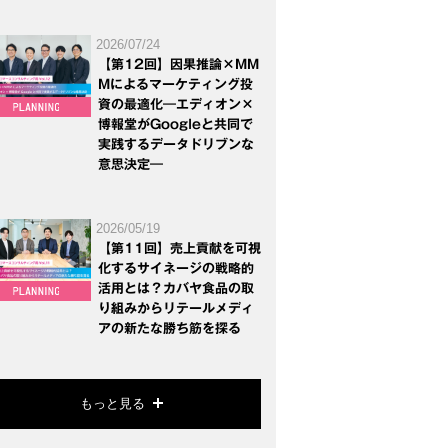
2026/07/24
【第12回】因果推論×MM
Mによるマーケティング投
資の最適化―エディオン×
博報堂がGoogleと共同で
実践するデータドリブンな
意思決定―
2026/05/19
【第11回】売上貢献を可視
化するサイネージの戦略的
活用とは？カバヤ食品の取
り組みからリテールメディ
アの新たな勝ち筋を探る
もっと見る