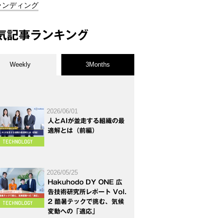
ランディング
気記事ランキング
Weekly
3Months
2026/06/01
人とAIが並走する組織の最
適解とは（前編）
2026/05/25
Hakuhodo DY ONE 広
告技術研究所レポート Vol.
2 酷暑テックで挑む、気候
変動への「適応」