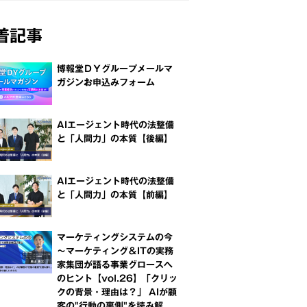
着記事
博報堂ＤＹグループメールマ
ガジンお申込みフォーム
AIエージェント時代の法整備
と「人間力」の本質【後編】
AIエージェント時代の法整備
と「人間力」の本質【前編】
マーケティングシステムの今
～マーケティング＆ITの実務
家集団が語る事業グロースへ
のヒント【vol.26】「クリッ
クの背景・理由は？」 AIが顧
客の"行動の裏側"を読み解