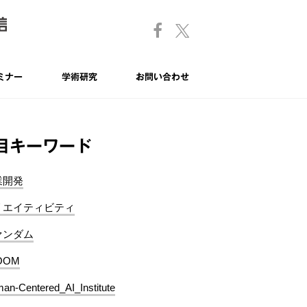
ミナー
学術研究
お問い合わせ
目キーワード
業開発
リエイティビティ
ァンダム
OOM
an-Centered_AI_Institute