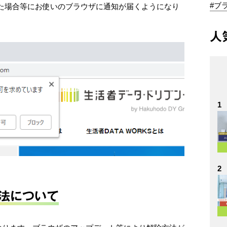
#ブ
た場合等にお使いのブラウザに通知が届くようになり
人
1
2
方法について