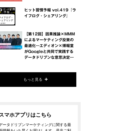
ヒット習慣予報 vol.419『ラ
イフログ・シェアリング』
【第12回】因果推論×MMM
によるマーケティング投資の
最適化―エディオン×博報堂
がGoogleと共同で実践する
データドリブンな意思決定―
もっと見る
スマホアプリはこちら
データドリブンマーケティングに関する最
新情報をいち早くお届けします。是非ご利