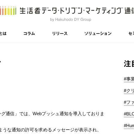
とは
コラム
リリース
ソリューション
セ
注
て
#事
#ク
#フ
ング通信」では、Webプッシュ通知を導入しておりま
#BL
#Hum
ような通知の許可を求めるメッセージが表示され、