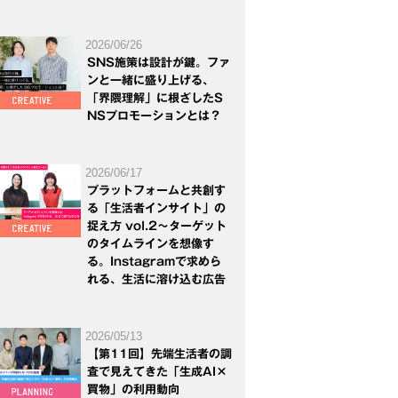
2026/06/26
SNS施策は設計が鍵。ファ
ンと一緒に盛り上げる、
「界隈理解」に根ざしたS
NSプロモーションとは？
2026/06/17
プラットフォームと共創す
る「生活者インサイト」の
捉え方 vol.2～ターゲット
のタイムラインを想像す
る。Instagramで求めら
れる、生活に溶け込む広告
2026/05/13
【第11回】先端生活者の調
査で見えてきた「生成AI×
買物」の利用動向