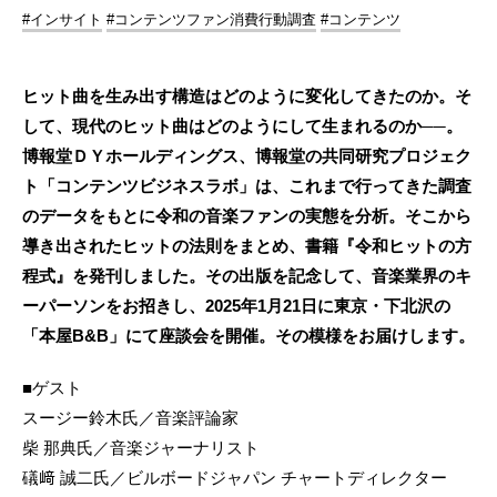
#インサイト
#コンテンツファン消費行動調査
#コンテンツ
ヒット曲を生み出す構造はどのように変化してきたのか。そ
して、現代のヒット曲はどのようにして生まれるのか──。
博報堂ＤＹホールディングス、博報堂の共同研究プロジェク
ト「コンテンツビジネスラボ」は、これまで行ってきた調査
のデータをもとに令和の音楽ファンの実態を分析。そこから
導き出されたヒットの法則をまとめ、書籍『令和ヒットの方
程式』を発刊しました。その出版を記念して、音楽業界のキ
ーパーソンをお招きし、2025年1月21日に東京・下北沢の
「本屋B&B」にて座談会を開催。その模様をお届けします。
■ゲスト
スージー鈴木氏／音楽評論家
柴 那典氏／音楽ジャーナリスト
礒﨑 誠二氏／ビルボードジャパン チャートディレクター