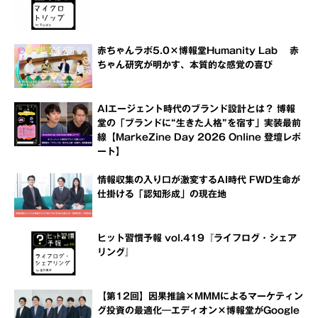
赤ちゃんラボ5.0×博報堂Humanity Lab 赤
ちゃん研究が明かす、本質的な感覚の喜び
AIエージェント時代のブランド設計とは？ 博報
堂の「ブランドに“生きた人格”を宿す」実装最前
線【MarkeZine Day 2026 Online 登壇レポ
ート】
情報収集の入り口が激変するAI時代 FWD生命が
仕掛ける「認知形成」の現在地
ヒット習慣予報 vol.419『ライフログ・シェア
リング』
【第12回】因果推論×MMMによるマーケティン
グ投資の最適化―エディオン×博報堂がGoogle