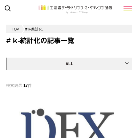
TOP
# k-統計化
# k-統計化の記事一覧
検索結果
17
件