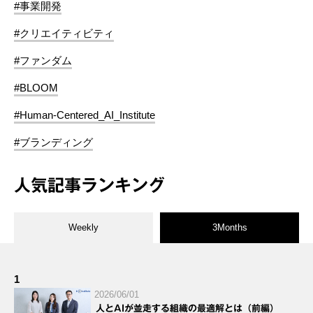
#事業開発
#クリエイティビティ
#ファンダム
#BLOOM
#Human-Centered_AI_Institute
#ブランディング
人気記事ランキング
Weekly
3Months
1
2026/06/01
人とAIが並走する組織の最適解とは（前編）