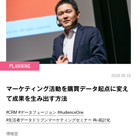
2018.08.15
マーケティング活動を購買データ起点に変え
て成果を生み出す方法
#CRM
#データフュージョン
#AudienceOne
#生活者データドリブンマーケティングセミナー
#k-統計化
博報堂