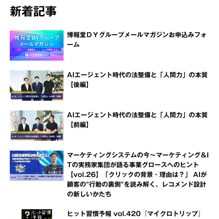
新着記事
博報堂ＤＹグループメールマガジンお申込みフォ
ーム
AIエージェント時代の法整備と「人間力」の本質
【後編】
AIエージェント時代の法整備と「人間力」の本質
【前編】
マーケティングシステムの今～マーケティング＆I
Tの実務家集団が語る事業グロースへのヒント
【vol.26】「クリックの背景・理由は？」 AIが
顧客の"行動の裏側"を読み解く、レコメンド設計
の新しいかたち
ヒット習慣予報 vol.420『マイクロトリップ』