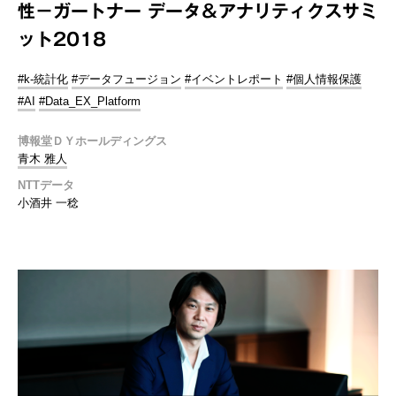
性－ガートナー データ＆アナリティクスサミ
ット2018
#k-統計化
#データフュージョン
#イベントレポート
#個人情報保護
#AI
#Data_EX_Platform
博報堂ＤＹホールディングス
青木 雅人
NTTデータ
小酒井 一稔