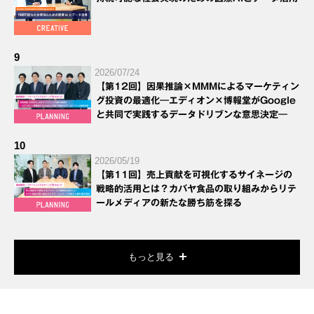
9
2026/07/24
【第12回】因果推論×MMMによるマーケティン
グ投資の最適化―エディオン×博報堂がGoogle
と共同で実践するデータドリブンな意思決定―
10
2026/05/19
【第11回】売上貢献を可視化するサイネージの
戦略的活用とは？カバヤ食品の取り組みからリテ
ールメディアの新たな勝ち筋を探る
もっと見る