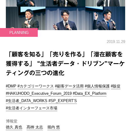
PLANNING
2019.11.29
「顧客を知る」「売りを作る」「潜在顧客を
獲得する」 “生活者データ・ドリブン”マーケ
ティングの三つの進化
#DMP
#カテゴリーワークス
#顧客データ活用
#個人情報保護
#販促
#HAKUHODO_Executive_Forum_2019
#Data_EX_Platform
#生活者_DATA_WORKS
#SP_EXPERT’S
#生活者インターフェース市場
博報堂
徳久 真也
髙栁 太志
堀内 悠