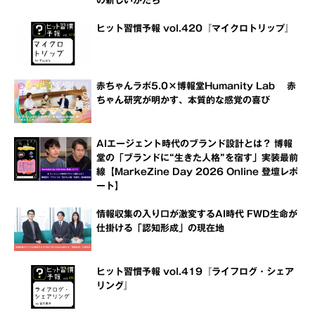
の新しいかたち
ヒット習慣予報 vol.420『マイクロトリップ』
赤ちゃんラボ5.0×博報堂Humanity Lab 赤
ちゃん研究が明かす、本質的な感覚の喜び
AIエージェント時代のブランド設計とは？ 博報
堂の「ブランドに“生きた人格”を宿す」実装最前
線【MarkeZine Day 2026 Online 登壇レポ
ート】
情報収集の入り口が激変するAI時代 FWD生命が
仕掛ける「認知形成」の現在地
ヒット習慣予報 vol.419『ライフログ・シェア
リング』