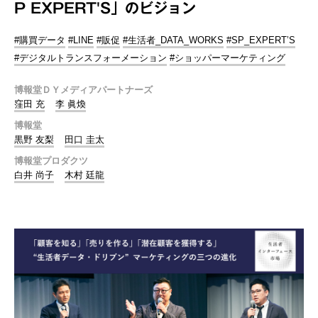
P EXPERT'S」のビジョン
#購買データ
#LINE
#販促
#生活者_DATA_WORKS
#SP_EXPERT’S
#デジタルトランスフォーメーション
#ショッパーマーケティング
博報堂ＤＹメディアパートナーズ
窪田 充
李 眞煥
博報堂
黒野 友梨
田口 圭太
博報堂プロダクツ
白井 尚子
木村 廷龍