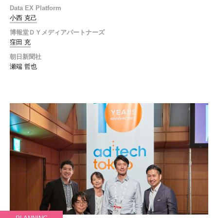
Data EX Platform
小西 克己
博報堂ＤＹメディアパートナーズ
窪田 充
朝日新聞社
瀬端 哲也