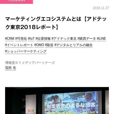
PLANNING
2018.11.27
マーケティングエコシステムとは【アドテッ
ク東京2018レポート】
#CRM
#可視化
#IoT
#位置情報
#アドテック東京
#購買データ
#LINE
#イベントレポート
#OMO
#販促
#デジタルとリアルの融合
#ショッパーマーケティング
博報堂ＤＹメディアパートナーズ
窪田 充