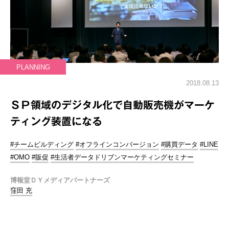
PLANNING
2018.08.13
ＳＰ領域のデジタル化で自動販売機がマーケ
ティング装置になる
#チームビルディング
#オフラインコンバージョン
#購買データ
#LINE
#OMO
#販促
#生活者データドリブンマーケティングセミナー
博報堂ＤＹメディアパートナーズ
窪田 充