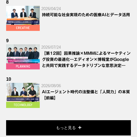
8
2026/04/24
持続可能な社会実現のための医療AIとデータ活用
9
2026/07/24
【第12回】因果推論×MMMによるマーケティン
グ投資の最適化―エディオン×博報堂がGoogle
と共同で実践するデータドリブンな意思決定―
10
2026/08/06
AIエージェント時代の法整備と「人間力」の本質
【前編】
もっと見る