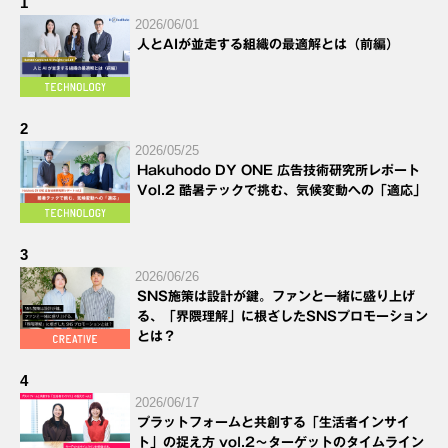
1
2026/06/01
人とAIが並走する組織の最適解とは（前編）
2
2026/05/25
Hakuhodo DY ONE 広告技術研究所レポート
Vol.2 酷暑テックで挑む、気候変動への「適応」
3
2026/06/26
SNS施策は設計が鍵。ファンと一緒に盛り上げ
る、「界隈理解」に根ざしたSNSプロモーション
とは？
4
2026/06/17
プラットフォームと共創する「生活者インサイ
ト」の捉え方 vol.2～ターゲットのタイムライン