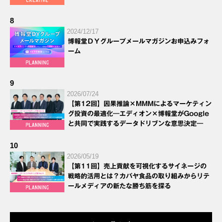
8
2024/12/17
博報堂ＤＹグループメールマガジンお申込みフォ
ーム
9
2026/07/24
【第12回】因果推論×MMMによるマーケティン
グ投資の最適化―エディオン×博報堂がGoogle
と共同で実践するデータドリブンな意思決定―
10
2026/05/19
【第11回】売上貢献を可視化するサイネージの
戦略的活用とは？カバヤ食品の取り組みからリテ
ールメディアの新たな勝ち筋を探る