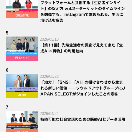
プラットフォームと共創する「生活者インサイ
ト」の捉え方 vol.2～ターゲットのタイムライン
を想像する。Instagramで求められる、生活に
溶け込む広告
5
2026/05/13
【第11回】先端生活者の調査で見えてきた「生
成AI×買物」の利用動向
6
2026/05/22
「地方」「SNS」「AI」の掛け合わせから生ま
れる新しい価値 ──ソウルドアウトグループにJ
APAN SELECTがジョインしたことの意味
7
2026/04/24
持続可能な社会実現のための医療AIとデータ活用