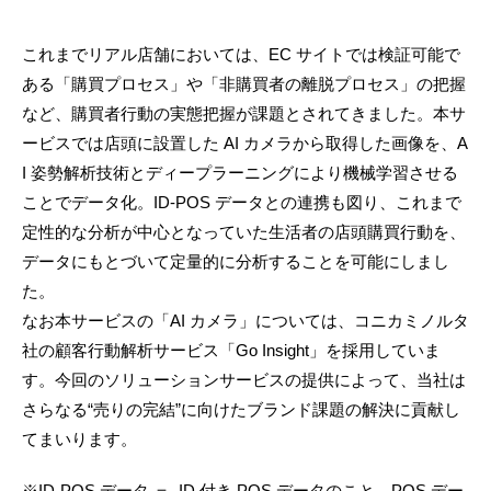
これまでリアル店舗においては、EC サイトでは検証可能で
ある「購買プロセス」や「非購買者の離脱プロセス」の把握
など、購買者行動の実態把握が課題とされてきました。本サ
ービスでは店頭に設置した AI カメラから取得した画像を、A
I 姿勢解析技術とディープラーニングにより機械学習させる
ことでデータ化。ID-POS データとの連携も図り、これまで
定性的な分析が中心となっていた生活者の店頭購買行動を、
データにもとづいて定量的に分析することを可能にしまし
た。
なお本サービスの「AI カメラ」については、コニカミノルタ
社の顧客行動解析サービス「Go Insight」を採用していま
す。今回のソリューションサービスの提供によって、当社は
さらなる“売りの完結”に向けたブランド課題の解決に貢献し
てまいります。
※ID-POS データ ＝ ID 付き POS データのこと。POS デー