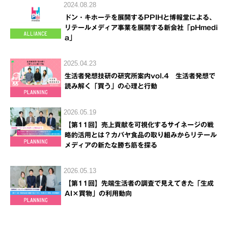
2024.08.28
ドン・キホーテを展開するPPIHと博報堂による、
リテールメディア事業を展開する新会社「pHmedi
a」
2025.04.23
生活者発想技研の研究所案内vol.4 生活者発想で
読み解く「買う」の心理と行動
2026.05.19
【第11回】売上貢献を可視化するサイネージの戦
略的活用とは？カバヤ食品の取り組みからリテール
メディアの新たな勝ち筋を探る
2026.05.13
【第11回】先端生活者の調査で見えてきた「生成
AI×買物」の利用動向