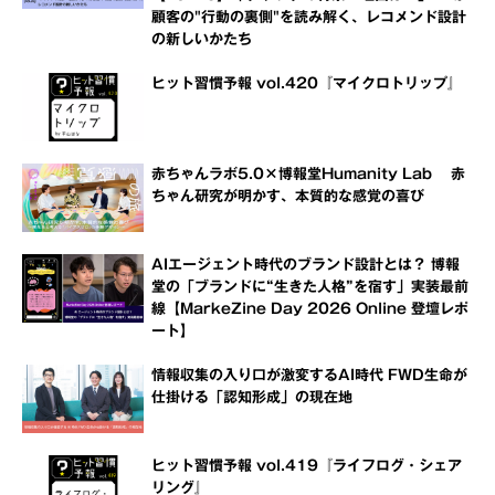
顧客の"行動の裏側"を読み解く、レコメンド設計
の新しいかたち
ヒット習慣予報 vol.420『マイクロトリップ』
赤ちゃんラボ5.0×博報堂Humanity Lab 赤
ちゃん研究が明かす、本質的な感覚の喜び
AIエージェント時代のブランド設計とは？ 博報
堂の「ブランドに“生きた人格”を宿す」実装最前
線【MarkeZine Day 2026 Online 登壇レポ
ート】
情報収集の入り口が激変するAI時代 FWD生命が
仕掛ける「認知形成」の現在地
ヒット習慣予報 vol.419『ライフログ・シェア
リング』