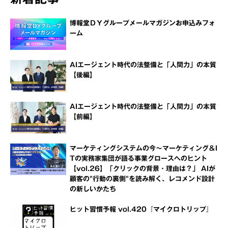
博報堂ＤＹグループメールマガジンお申込みフォ
ーム
AIエージェント時代の法整備と「人間力」の本質
【後編】
AIエージェント時代の法整備と「人間力」の本質
【前編】
マーケティングシステムの今～マーケティング＆I
Tの実務家集団が語る事業グロースへのヒント
【vol.26】「クリックの背景・理由は？」 AIが
顧客の"行動の裏側"を読み解く、レコメンド設計
の新しいかたち
ヒット習慣予報 vol.420『マイクロトリップ』