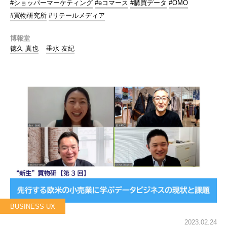
#ショッパーマーケティング
#eコマース
#購買データ
#OMO
#買物研究所
#リテールメディア
博報堂
徳久 真也
垂水 友紀
BUSINESS UX
2023.02.24