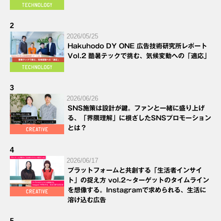
2
2026/05/25
Hakuhodo DY ONE 広告技術研究所レポート
Vol.2 酷暑テックで挑む、気候変動への「適応」
3
2026/06/26
SNS施策は設計が鍵。ファンと一緒に盛り上げ
る、「界隈理解」に根ざしたSNSプロモーション
とは？
4
2026/06/17
プラットフォームと共創する「生活者インサイ
ト」の捉え方 vol.2～ターゲットのタイムライン
を想像する。Instagramで求められる、生活に
溶け込む広告
5