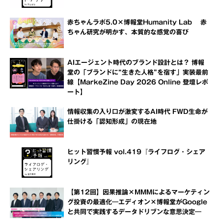
赤ちゃんラボ5.0×博報堂Humanity Lab 赤
ちゃん研究が明かす、本質的な感覚の喜び
AIエージェント時代のブランド設計とは？ 博報
堂の「ブランドに“生きた人格”を宿す」実装最前
線【MarkeZine Day 2026 Online 登壇レポ
ート】
情報収集の入り口が激変するAI時代 FWD生命が
仕掛ける「認知形成」の現在地
ヒット習慣予報 vol.419『ライフログ・シェア
リング』
【第12回】因果推論×MMMによるマーケティン
グ投資の最適化―エディオン×博報堂がGoogle
と共同で実践するデータドリブンな意思決定―