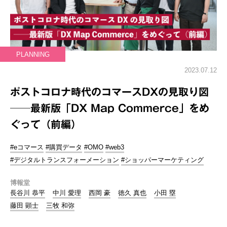
PLANNING
2023.07.12
ポストコロナ時代のコマースDXの見取り図
──最新版「DX Map Commerce」をめ
ぐって（前編）
#eコマース
#購買データ
#OMO
#web3
#デジタルトランスフォーメーション
#ショッパーマーケティング
博報堂
長谷川 恭平
中川 愛理
西岡 豪
徳久 真也
小田 塁
藤田 顕士
三牧 和弥