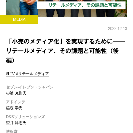
MEDIA
2022.12.13
「小売のメディア化」を実現するために──
リテールメディア、その課題と可能性（後
編）
#LTV
#リテールメディア
セブン-イレブン・ジャパン
杉浦 克樹氏
アドインテ
稲森 学氏
D&Sソリューションズ
望月 洋志氏
博報堂