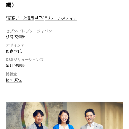
編）
#顧客データ活用
#LTV
#リテールメディア
セブン-イレブン・ジャパン
杉浦 克樹氏
アドインテ
稲森 学氏
D&Sソリューションズ
望月 洋志氏
博報堂
徳久 真也