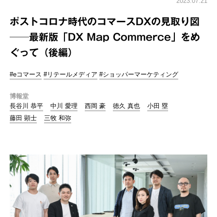
2023.07.21
ポストコロナ時代のコマースDXの見取り図
──最新版「DX Map Commerce」をめ
ぐって（後編）
#eコマース
#リテールメディア
#ショッパーマーケティング
博報堂
長谷川 恭平
中川 愛理
西岡 豪
徳久 真也
小田 塁
藤田 顕士
三牧 和弥