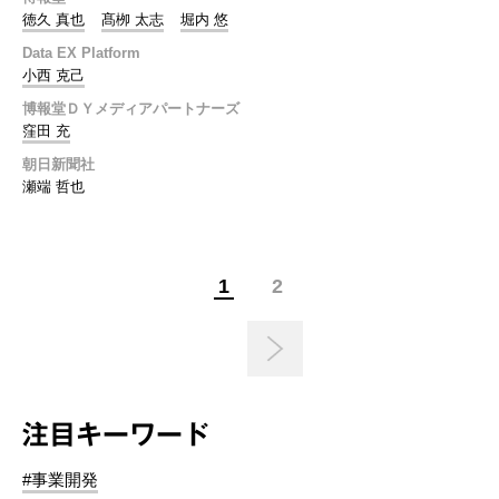
徳久 真也
髙栁 太志
堀内 悠
Data EX Platform
小西 克己
博報堂ＤＹメディアパートナーズ
窪田 充
朝日新聞社
瀬端 哲也
1
2
注目キーワード
#事業開発