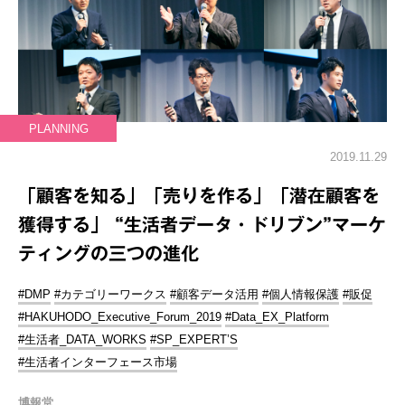
PLANNING
2019.11.29
「顧客を知る」「売りを作る」「潜在顧客を
獲得する」 “生活者データ・ドリブン”マーケ
ティングの三つの進化
#DMP
#カテゴリーワークス
#顧客データ活用
#個人情報保護
#販促
#HAKUHODO_Executive_Forum_2019
#Data_EX_Platform
#生活者_DATA_WORKS
#SP_EXPERT’S
#生活者インターフェース市場
博報堂