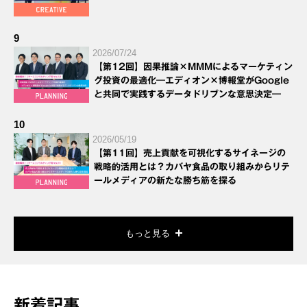
9
2026/07/24
【第12回】因果推論×MMMによるマーケティン
グ投資の最適化―エディオン×博報堂がGoogle
と共同で実践するデータドリブンな意思決定―
10
2026/05/19
【第11回】売上貢献を可視化するサイネージの
戦略的活用とは？カバヤ食品の取り組みからリテ
ールメディアの新たな勝ち筋を探る
もっと見る
新着記事