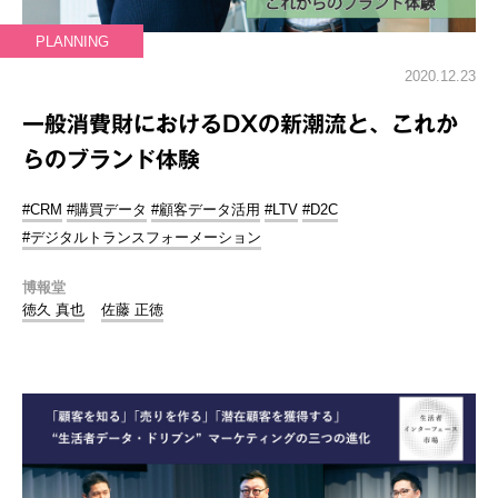
PLANNING
2020.12.23
一般消費財におけるDXの新潮流と、これか
らのブランド体験
#CRM
#購買データ
#顧客データ活用
#LTV
#D2C
#デジタルトランスフォーメーション
博報堂
徳久 真也
佐藤 正徳