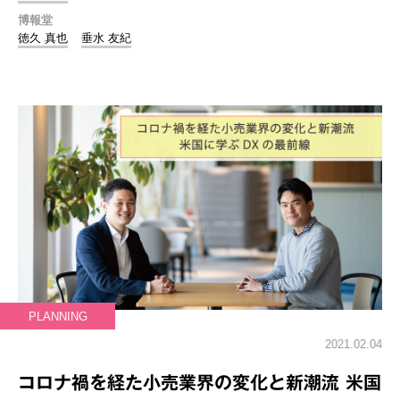
博報堂
徳久 真也
垂水 友紀
PLANNING
2021.02.04
コロナ禍を経た小売業界の変化と新潮流 米国