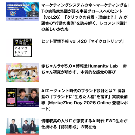
マーケティングシステムの今～マーケティング＆I
Tの実務家集団が語る事業グロースへのヒント
【vol.26】「クリックの背景・理由は？」 AIが
顧客の"行動の裏側"を読み解く、レコメンド設計
の新しいかたち
ヒット習慣予報 vol.420『マイクロトリップ』
赤ちゃんラボ5.0×博報堂Humanity Lab 赤
ちゃん研究が明かす、本質的な感覚の喜び
AIエージェント時代のブランド設計とは？ 博報
堂の「ブランドに“生きた人格”を宿す」実装最前
線【MarkeZine Day 2026 Online 登壇レポ
ート】
情報収集の入り口が激変するAI時代 FWD生命が
仕掛ける「認知形成」の現在地