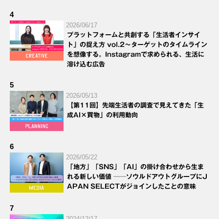
4
2026/06/17
プラットフォームと共創する「生活者インサイ
ト」の捉え方 vol.2～ターゲットのタイムライン
を想像する。Instagramで求められる、生活に
溶け込む広告
5
2026/05/13
【第11回】先端生活者の調査で見えてきた「生
成AI×買物」の利用動向
6
2026/05/22
「地方」「SNS」「AI」の掛け合わせから生ま
れる新しい価値 ──ソウルドアウトグループにJ
APAN SELECTがジョインしたことの意味
7
2024/12/17