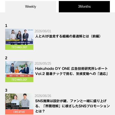
Weekly
3Months
1
2026/06/01
人とAIが並走する組織の最適解とは（前編）
2
2026/05/25
Hakuhodo DY ONE 広告技術研究所レポート
Vol.2 酷暑テックで挑む、気候変動への「適応」
3
2026/06/26
SNS施策は設計が鍵。ファンと一緒に盛り上げ
る、「界隈理解」に根ざしたSNSプロモーション
とは？