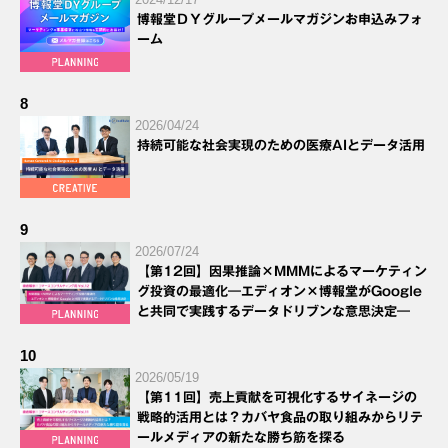
博報堂ＤＹグループメールマガジンお申込みフォ
ーム
8
2026/04/24
持続可能な社会実現のための医療AIとデータ活用
9
2026/07/24
【第12回】因果推論×MMMによるマーケティン
グ投資の最適化―エディオン×博報堂がGoogle
と共同で実践するデータドリブンな意思決定―
10
2026/05/19
【第11回】売上貢献を可視化するサイネージの
戦略的活用とは？カバヤ食品の取り組みからリテ
ールメディアの新たな勝ち筋を探る