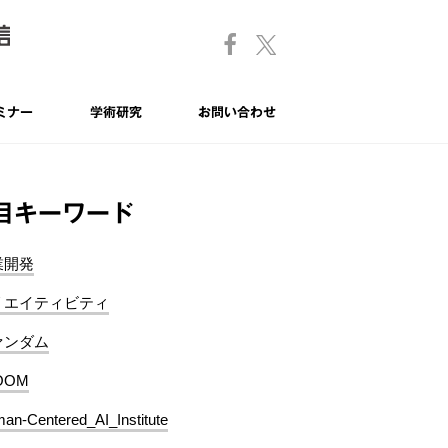
ミナー
学術研究
お問い合わせ
目キーワード
業開発
リエイティビティ
ァンダム
OOM
an-Centered_AI_Institute