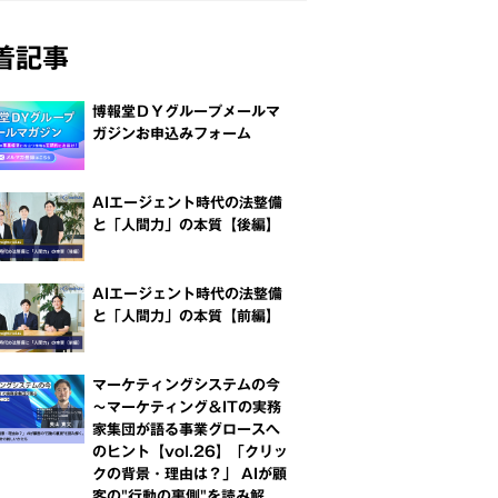
着記事
博報堂ＤＹグループメールマ
ガジンお申込みフォーム
AIエージェント時代の法整備
と「人間力」の本質【後編】
AIエージェント時代の法整備
と「人間力」の本質【前編】
マーケティングシステムの今
～マーケティング＆ITの実務
家集団が語る事業グロースへ
のヒント【vol.26】「クリッ
クの背景・理由は？」 AIが顧
客の"行動の裏側"を読み解