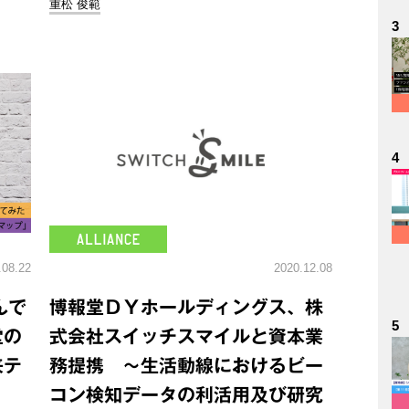
重松 俊範
3
4
.08.22
2020.12.08
んで
博報堂ＤＹホールディングス、株
5
堂の
式会社スイッチスマイルと資本業
来テ
務提携 ～⽣活動線におけるビー
コン検知データの利活⽤及び研究