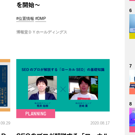
を開始～
6
#位置情報
#DMP
博報堂ＤＹホールディングス
7
8
.09.29
2020.08.17