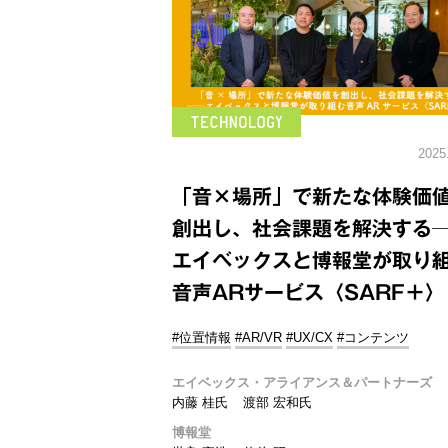
2025
「音×場所」で新たな体験価
創出し、社会課題を解決する
エイベックスと博報堂が取り
音声ARサービス〈SARF＋〉
#位置情報
#AR/VR
#UX/CX
#コンテンツ
エイベックス・アライアンス＆パートナーズ
内藤 桂氏
渡部 宏和氏
博報堂