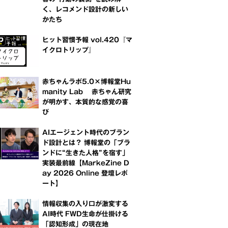
く、レコメンド設計の新しい
かたち
ヒット習慣予報 vol.420『マ
イクロトリップ』
赤ちゃんラボ5.0×博報堂Hu
manity Lab 赤ちゃん研究
が明かす、本質的な感覚の喜
び
AIエージェント時代のブラン
ド設計とは？ 博報堂の「ブラ
ンドに“生きた人格”を宿す」
実装最前線【MarkeZine D
ay 2026 Online 登壇レポ
ート】
情報収集の入り口が激変する
AI時代 FWD生命が仕掛ける
「認知形成」の現在地