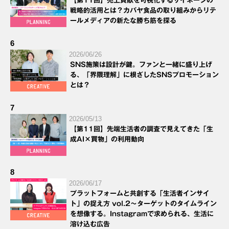
【第11回】売上貢献を可視化するサイネージの
戦略的活用とは？カバヤ食品の取り組みからリテ
ールメディアの新たな勝ち筋を探る
6
2026/06/26
SNS施策は設計が鍵。ファンと一緒に盛り上げ
る、「界隈理解」に根ざしたSNSプロモーション
とは？
7
2026/05/13
【第11回】先端生活者の調査で見えてきた「生
成AI×買物」の利用動向
8
2026/06/17
プラットフォームと共創する「生活者インサイ
ト」の捉え方 vol.2～ターゲットのタイムライン
を想像する。Instagramで求められる、生活に
溶け込む広告