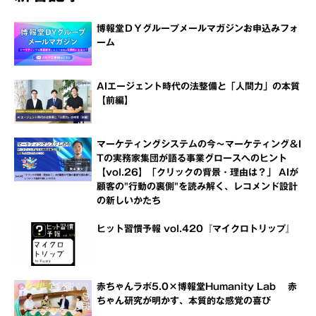
博報堂ＤＹグループメールマガジンお申込みフォ
ーム
AIエージェント時代の法整備と「人間力」の本質
【前編】
マーケティングシステムの今～マーケティング＆I
Tの実務家集団が語る事業グロースへのヒント
【vol.26】「クリックの背景・理由は？」 AIが
顧客の"行動の裏側"を読み解く、レコメンド設計
の新しいかたち
ヒット習慣予報 vol.420『マイクロトリップ』
赤ちゃんラボ5.0×博報堂Humanity Lab 赤
ちゃん研究が明かす、本質的な感覚の喜び