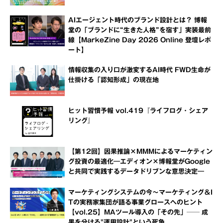
AIエージェント時代のブランド設計とは？ 博報
堂の「ブランドに“生きた人格”を宿す」実装最前
線【MarkeZine Day 2026 Online 登壇レポ
ート】
情報収集の入り口が激変するAI時代 FWD生命が
仕掛ける「認知形成」の現在地
ヒット習慣予報 vol.419『ライフログ・シェア
リング』
【第12回】因果推論×MMMによるマーケティン
グ投資の最適化―エディオン×博報堂がGoogle
と共同で実践するデータドリブンな意思決定―
マーケティングシステムの今～マーケティング＆I
Tの実務家集団が語る事業グロースへのヒント
【vol.25】MAツール導入の「その先」── 成
果を分ける"運用設計"という死角