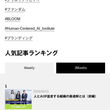
#ファンダム
#BLOOM
#Human-Centered_AI_Institute
#ブランディング
人気記事ランキング
Weekly
3Months
1
2026/06/01
人とAIが並走する組織の最適解とは（前編）