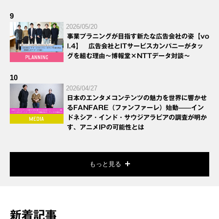
9
2026/05/20
事業プラニングが目指す新たな広告会社の姿【vo
l.4】 広告会社とITサービスカンパニーがタッ
グを組む理由～博報堂×NTTデータ対談～
10
2026/04/27
日本のエンタメコンテンツの魅力を世界に響かせ
るFANFARE（ファンファーレ）始動——イン
ドネシア・インド・サウジアラビアの調査が明か
す、アニメIPの可能性とは
もっと見る
新着記事