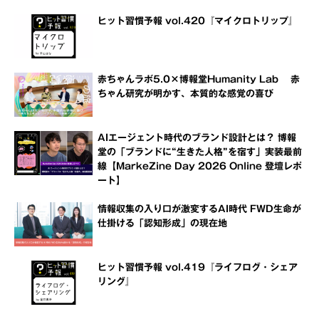
ヒット習慣予報 vol.420『マイクロトリップ』
赤ちゃんラボ5.0×博報堂Humanity Lab 赤
ちゃん研究が明かす、本質的な感覚の喜び
AIエージェント時代のブランド設計とは？ 博報
堂の「ブランドに“生きた人格”を宿す」実装最前
線【MarkeZine Day 2026 Online 登壇レポ
ート】
情報収集の入り口が激変するAI時代 FWD生命が
仕掛ける「認知形成」の現在地
ヒット習慣予報 vol.419『ライフログ・シェア
リング』