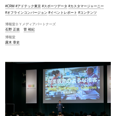
#CRM
#アドテック東京
#スポーツデータ
#カスタマージャーニー
#オフラインコンバージョン
#イベントレポート
#コンテンツ
博報堂ＤＹメディアパートナーズ
石野 正規
菅 裕紀
博報堂
露木 章史