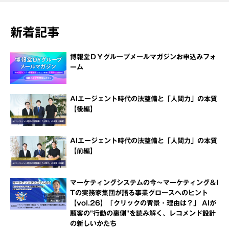
新着記事
博報堂ＤＹグループメールマガジンお申込みフォ
ーム
AIエージェント時代の法整備と「人間力」の本質
【後編】
AIエージェント時代の法整備と「人間力」の本質
【前編】
マーケティングシステムの今～マーケティング＆I
Tの実務家集団が語る事業グロースへのヒント
【vol.26】「クリックの背景・理由は？」 AIが
顧客の"行動の裏側"を読み解く、レコメンド設計
の新しいかたち