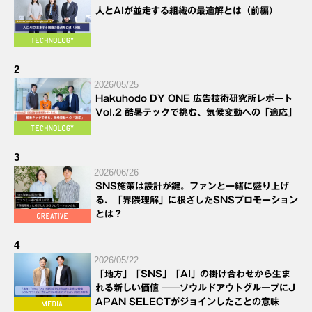
人とAIが並走する組織の最適解とは（前編）
2
2026/05/25
Hakuhodo DY ONE 広告技術研究所レポート
Vol.2 酷暑テックで挑む、気候変動への「適応」
3
2026/06/26
SNS施策は設計が鍵。ファンと一緒に盛り上げ
る、「界隈理解」に根ざしたSNSプロモーション
とは？
4
2026/05/22
「地方」「SNS」「AI」の掛け合わせから生ま
れる新しい価値 ──ソウルドアウトグループにJ
APAN SELECTがジョインしたことの意味