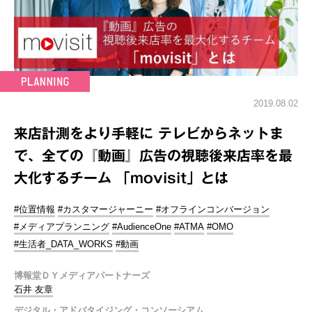
2019.08.02
来店計測をより手軽に テレビからネットま
で、全ての『動画』広告の視聴後来店率を最
大化するチーム 「movisit」とは
#位置情報
#カスタマージャーニー
#オフラインコンバージョン
#メディアプランニング
#AudienceOne
#ATMA
#OMO
#生活者_DATA_WORKS
#動画
博報堂ＤＹメディアパートナーズ
石井 友章
デジタル・アドバタイジング・コンソーシアム