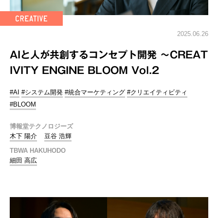
2025.06.26
AIと人が共創するコンセプト開発 ～CREAT
IVITY ENGINE BLOOM Vol.2
#AI
#システム開発
#統合マーケティング
#クリエイティビティ
#BLOOM
博報堂テクノロジーズ
木下 陽介
豆谷 浩輝
TBWA HAKUHODO
細田 高広