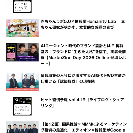
赤ちゃんラボ5.0×博報堂Humanity Lab 赤
ちゃん研究が明かす、本質的な感覚の喜び
AIエージェント時代のブランド設計とは？ 博報
堂の「ブランドに“生きた人格”を宿す」実装最前
線【MarkeZine Day 2026 Online 登壇レポ
ート】
情報収集の入り口が激変するAI時代 FWD生命が
仕掛ける「認知形成」の現在地
ヒット習慣予報 vol.419『ライフログ・シェア
リング』
【第12回】因果推論×MMMによるマーケティン
グ投資の最適化―エディオン×博報堂がGoogle