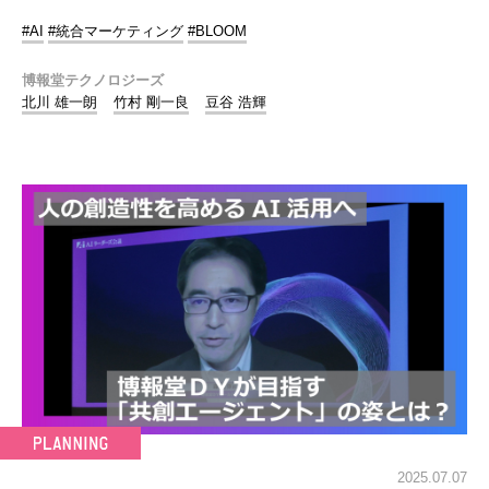
#AI
#統合マーケティング
#BLOOM
博報堂テクノロジーズ
北川 雄一朗
竹村 剛一良
豆谷 浩輝
2025.07.07