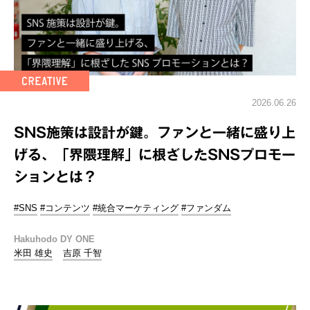
2026.06.26
SNS施策は設計が鍵。ファンと一緒に盛り上
げる、「界隈理解」に根ざしたSNSプロモー
ションとは？
#SNS
#コンテンツ
#統合マーケティング
#ファンダム
Hakuhodo DY ONE
米田 雄史
吉原 千智