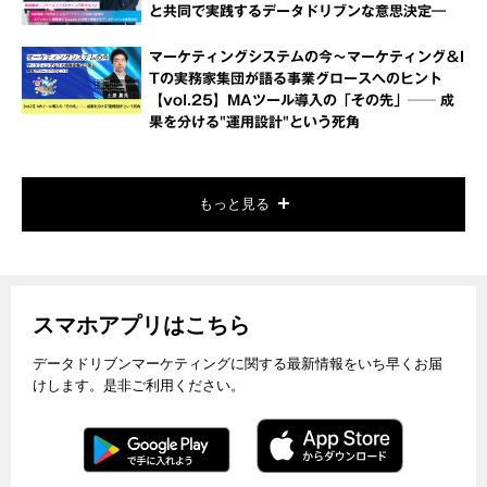
と共同で実践するデータドリブンな意思決定―
マーケティングシステムの今～マーケティング＆I
Tの実務家集団が語る事業グロースへのヒント
【vol.25】MAツール導入の「その先」── 成
果を分ける"運用設計"という死角
もっと見る
スマホアプリはこちら
データドリブンマーケティングに関する最新情報をいち早くお届
けします。是非ご利用ください。