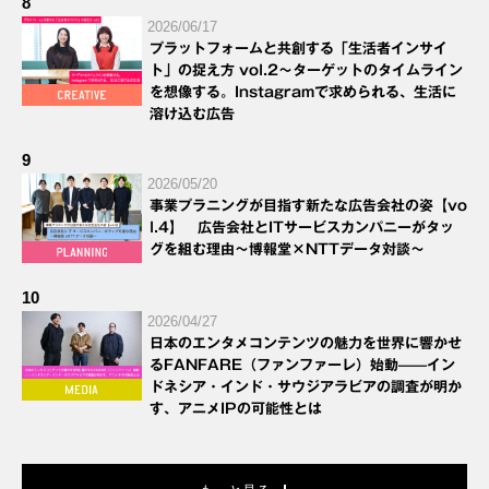
8
2026/06/17
プラットフォームと共創する「生活者インサイ
ト」の捉え方 vol.2～ターゲットのタイムライン
を想像する。Instagramで求められる、生活に
溶け込む広告
9
2026/05/20
事業プラニングが目指す新たな広告会社の姿【vo
l.4】 広告会社とITサービスカンパニーがタッ
グを組む理由～博報堂×NTTデータ対談～
10
2026/04/27
日本のエンタメコンテンツの魅力を世界に響かせ
るFANFARE（ファンファーレ）始動——イン
ドネシア・インド・サウジアラビアの調査が明か
す、アニメIPの可能性とは