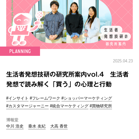
2025.04.23
生活者発想技研の研究所案内vol.4 生活者
発想で読み解く「買う」の心理と行動
#インサイト
#フレームワーク
#ショッパーマーケティング
#カスタマージャーニー
#統合マーケティング
#買物研究所
博報堂
中川 浩史
垂水 友紀
大高 香世