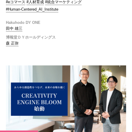
#eコマース
#人材育成
#統合マーケティング
#Human-Centered_AI_Institute
Hakuhodo DY ONE
田中 雄三
博報堂ＤＹホールディングス
森 正弥