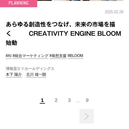
2025.02.28
あらゆる創造性をつなげ、未来の市場を描
く CREATIVITY ENGINE BLOOM
始動
#AI
#統合マーケティング
#発想支援
#BLOOM
博報堂ＤＹホールディングス
木下 陽介
北川 雄一朗
1
2
3
9
…