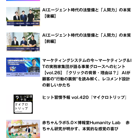
AIエージェント時代の法整備と「人間力」の本質
【後編】
AIエージェント時代の法整備と「人間力」の本質
【前編】
マーケティングシステムの今～マーケティング＆I
Tの実務家集団が語る事業グロースへのヒント
【vol.26】「クリックの背景・理由は？」 AIが
顧客の"行動の裏側"を読み解く、レコメンド設計
の新しいかたち
ヒット習慣予報 vol.420『マイクロトリップ』
赤ちゃんラボ5.0×博報堂Humanity Lab 赤
ちゃん研究が明かす、本質的な感覚の喜び