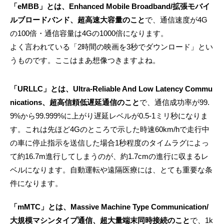
「eMBB」とは、Enhanced Mobile Broadband/拡張モバイ
ルブロードバンド、超高速大容量のこと
で、通信速度が4G
の100倍・通信容量は4Gの1000倍になります。
よく言われている「2時間の映画を3秒でダウンロード」とい
うものです。ここはまあ想像つきますよね。
「URLLC」とは、Ultra-Reliable And Low Latency Commu
nications、超高信頼低遅延通信のこと
で、通信成功率が99.
9%から99.999%に上がり遅延レベルが0.5-1ミリ秒になりま
す。これは先ほど4Gのところで示した時速60km/hで走行中
の車に停止指示を送信した場合1秒程度のタイムラグによっ
て約16.7m進行してしまうのが、約1.7cmの進行に収まるレ
ベルになります。自動運転や遠隔医療には、とても重要な条
件になります。
「mMTC」とは、Massive Machine Type Communication/
大規模マシンタイプ通信、超大量端末同時接続のこと
で、1k