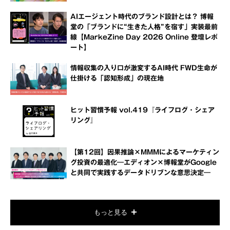
AIエージェント時代のブランド設計とは？ 博報
堂の「ブランドに“生きた人格”を宿す」実装最前
線【MarkeZine Day 2026 Online 登壇レポ
ート】
情報収集の入り口が激変するAI時代 FWD生命が
仕掛ける「認知形成」の現在地
ヒット習慣予報 vol.419『ライフログ・シェア
リング』
【第12回】因果推論×MMMによるマーケティン
グ投資の最適化―エディオン×博報堂がGoogle
と共同で実践するデータドリブンな意思決定―
もっと見る