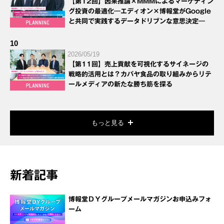
【第12回】因果推論×MMMによるマーケティン
グ投資の最適化―エディオン×博報堂がGoogle
と共同で実践するデータドリブンな意思決定―
10
2026/05/19
【第11回】売上貢献を可視化するサイネージの
戦略的活用とは？カバヤ食品の取り組みからリテ
ールメディアの新たな勝ち筋を探る
もっと見る
新着記事
博報堂ＤＹグループメールマガジンお申込みフォ
ーム