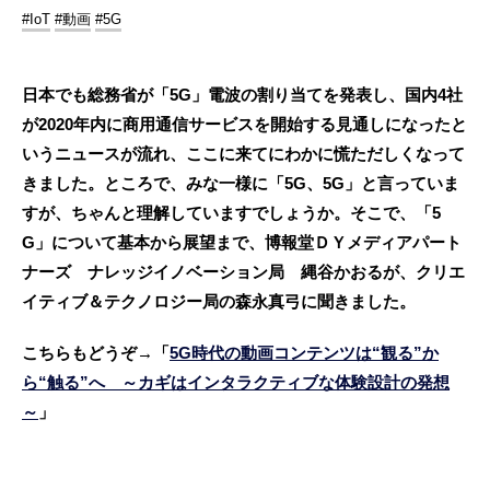
#IoT
#動画
#5G
日本でも総務省が「5G」電波の割り当てを発表し、国内4社
が2020年内に商用通信サービスを開始する見通しになったと
いうニュースが流れ、ここに来てにわかに慌ただしくなって
きました。ところで、みな一様に「5G、5G」と言っていま
すが、ちゃんと理解していますでしょうか。そこで、「5
G」について基本から展望まで、博報堂ＤＹメディアパート
ナーズ ナレッジイノベーション局 縄谷かおるが、クリエ
イティブ＆テクノロジー局の森永真弓に聞きました。
こちらもどうぞ→「
5G時代の動画コンテンツは“観る”か
ら“触る”へ ～カギはインタラクティブな体験設計の発想
～
」