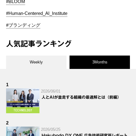
#BLOOM
#Human-Centered_AI_Institute
#ブランディング
人気記事ランキング
Weekly
3Months
1
2026/06/01
人とAIが並走する組織の最適解とは（前編）
2
2026/05/25
Hakuhodo DY ONE 広告技術研究所レポート