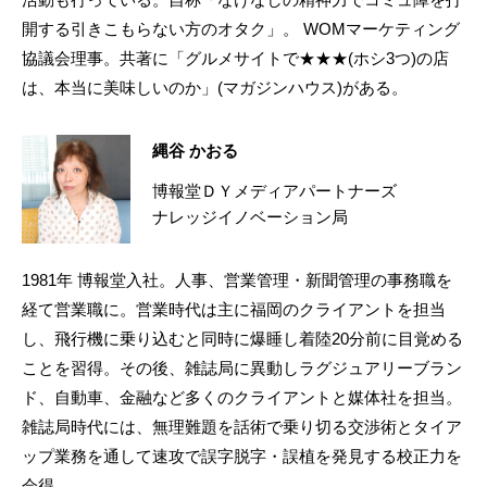
開する引きこもらない方のオタク」。 WOMマーケティング
協議会理事。共著に「グルメサイトで★★★(ホシ3つ)の店
は、本当に美味しいのか」(マガジンハウス)がある。
縄谷 かおる
博報堂ＤＹメディアパートナーズ
ナレッジイノベーション局
1981年 博報堂入社。人事、営業管理・新聞管理の事務職を
経て営業職に。営業時代は主に福岡のクライアントを担当
し、飛行機に乗り込むと同時に爆睡し着陸20分前に目覚める
ことを習得。その後、雑誌局に異動しラグジュアリーブラン
ド、自動車、金融など多くのクライアントと媒体社を担当。
雑誌局時代には、無理難題を話術で乗り切る交渉術とタイア
ップ業務を通して速攻で誤字脱字・誤植を発見する校正力を
会得。