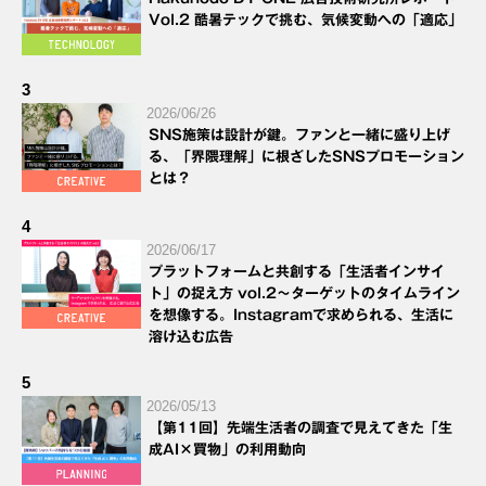
Vol.2 酷暑テックで挑む、気候変動への「適応」
3
2026/06/26
SNS施策は設計が鍵。ファンと一緒に盛り上げ
る、「界隈理解」に根ざしたSNSプロモーション
とは？
4
2026/06/17
プラットフォームと共創する「生活者インサイ
ト」の捉え方 vol.2～ターゲットのタイムライン
を想像する。Instagramで求められる、生活に
溶け込む広告
5
2026/05/13
【第11回】先端生活者の調査で見えてきた「生
成AI×買物」の利用動向