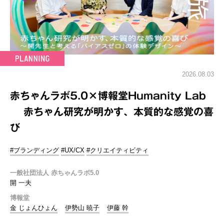
2026.08.03
赤ちゃんラボ5.0×博報堂Humanity Lab
赤ちゃん研究が明かす、本質的な感覚の喜
び
#ブランディング
#UX/CX
#クリエイティビティ
一般社団法人 赤ちゃんラボ5.0
開 一夫
博報堂
金 じょんひょん
伊勢山 暁子
伊藤 幹