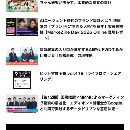
ちゃん研究が明かす、本質的な感覚の喜び
AIエージェント時代のブランド設計とは？ 博報
堂の「ブランドに“生きた人格”を宿す」実装最前
線【MarkeZine Day 2026 Online 登壇レポ
ート】
情報収集の入り口が激変するAI時代 FWD生命が
仕掛ける「認知形成」の現在地
ヒット習慣予報 vol.419『ライフログ・シェア
リング』
【第12回】因果推論×MMMによるマーケティン
グ投資の最適化―エディオン×博報堂がGoogle
と共同で実践するデータドリブンな意思決定―