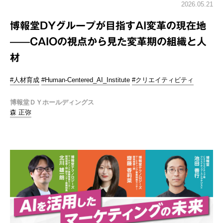
2026.05.21
博報堂DYグループが目指すAI変革の現在地
——CAIOの視点から見た変革期の組織と人
材
#人材育成
#Human-Centered_AI_Institute
#クリエイティビティ
博報堂ＤＹホールディングス
森 正弥