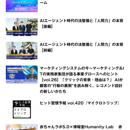
ーム
AIエージェント時代の法整備と「人間力」の本質
【後編】
AIエージェント時代の法整備と「人間力」の本質
【前編】
マーケティングシステムの今～マーケティング＆I
Tの実務家集団が語る事業グロースへのヒント
【vol.26】「クリックの背景・理由は？」 AIが
顧客の"行動の裏側"を読み解く、レコメンド設計
の新しいかたち
ヒット習慣予報 vol.420『マイクロトリップ』
赤ちゃんラボ5.0×博報堂Humanity Lab 赤