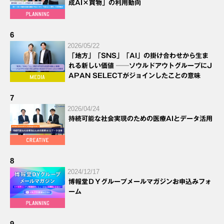
成AI×買物」の利用動向
6
2026/05/22
「地方」「SNS」「AI」の掛け合わせから生ま
れる新しい価値 ──ソウルドアウトグループにJ
APAN SELECTがジョインしたことの意味
7
2026/04/24
持続可能な社会実現のための医療AIとデータ活用
8
2024/12/17
博報堂ＤＹグループメールマガジンお申込みフォ
ーム
9