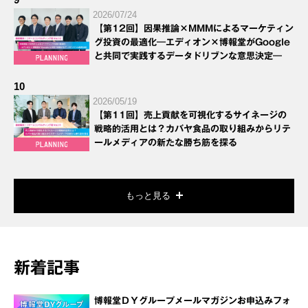
2026/07/24
【第12回】因果推論×MMMによるマーケティン
グ投資の最適化―エディオン×博報堂がGoogle
と共同で実践するデータドリブンな意思決定―
10
2026/05/19
【第11回】売上貢献を可視化するサイネージの
戦略的活用とは？カバヤ食品の取り組みからリテ
ールメディアの新たな勝ち筋を探る
もっと見る
新着記事
博報堂ＤＹグループメールマガジンお申込みフォ