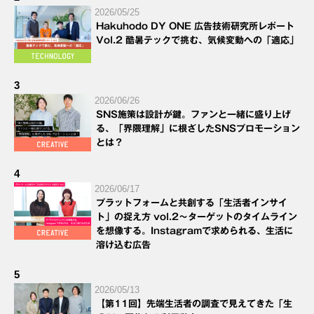
2026/05/25
Hakuhodo DY ONE 広告技術研究所レポート
Vol.2 酷暑テックで挑む、気候変動への「適応」
3
2026/06/26
SNS施策は設計が鍵。ファンと一緒に盛り上げ
る、「界隈理解」に根ざしたSNSプロモーション
とは？
4
2026/06/17
プラットフォームと共創する「生活者インサイ
ト」の捉え方 vol.2～ターゲットのタイムライン
を想像する。Instagramで求められる、生活に
溶け込む広告
5
2026/05/13
【第11回】先端生活者の調査で見えてきた「生