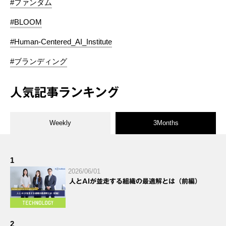
#ファンダム
#BLOOM
#Human-Centered_AI_Institute
#ブランディング
人気記事ランキング
Weekly
3Months
1
2026/06/01
人とAIが並走する組織の最適解とは（前編）
2