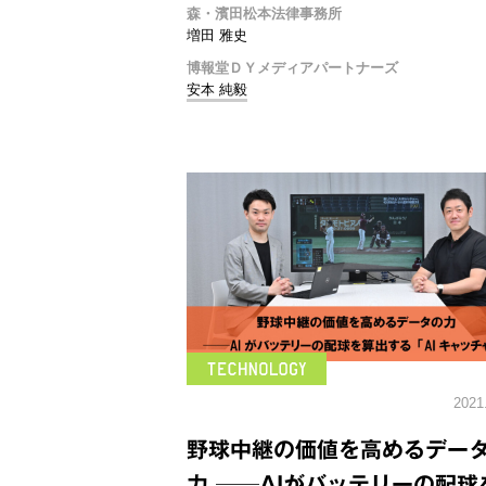
森・濱田松本法律事務所
増田 雅史
博報堂ＤＹメディアパートナーズ
安本 純毅
2021
野球中継の価値を高めるデー
力 ──AIがバッテリーの配球