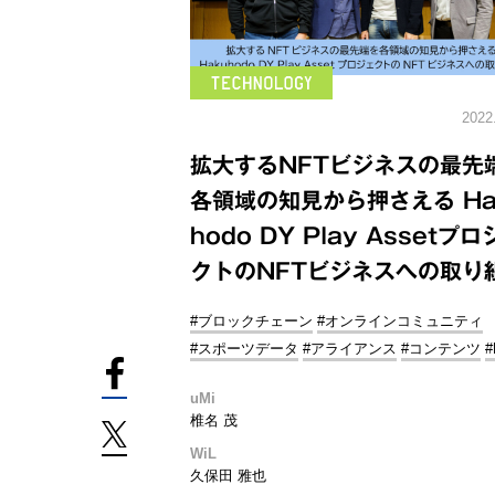
2022
拡大するNFTビジネスの最先
各領域の知見から押さえる Ha
hodo DY Play Assetプ
クトのNFTビジネスへの取り
#ブロックチェーン
#オンラインコミュニティ
#スポーツデータ
#アライアンス
#コンテンツ
#
uMi
椎名 茂
WiL
久保田 雅也