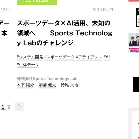
.12.09
2019.07.29
デー
スポーツデータ×AI活用、未知の
日本
領域へ ──Sports Technolog
y Labのチャレンジ
#システム開発
#スポーツデータ
#アライアンス
#AI
#生体データ
株式会社Sports Technology Lab
木下 陽介
加藤 健太
鈴尾 大地
1
2