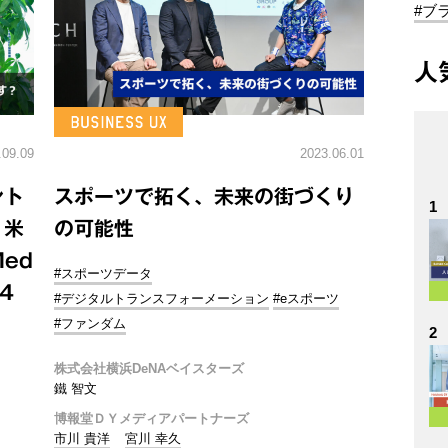
#ブ
人
.09.09
2023.06.01
ント
スポーツで拓く、未来の街づくり
1
？米
の可能性
ed
#スポーツデータ
ト4
#デジタルトランスフォーメーション
#eスポーツ
#ファンダム
2
株式会社横浜DeNAベイスターズ
鐵 智文
博報堂ＤＹメディアパートナーズ
市川 貴洋
宮川 幸久