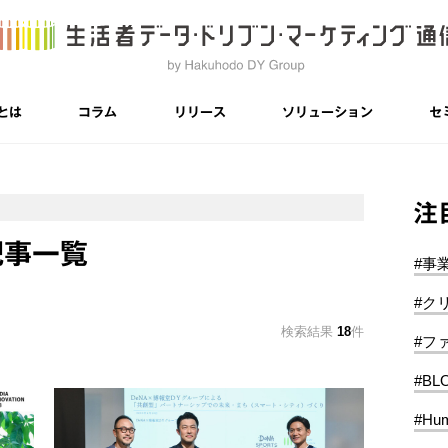
とは
コラム
リリース
ソリューション
セ
注
記事一覧
#事
#ク
検索結果
18
件
#フ
#BL
#Hum