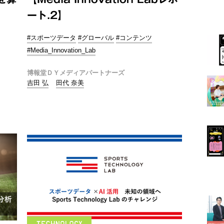
ート.2】
#スポーツデータ
#グローバル
#コンテンツ
#Media_Innovation_Lab
博報堂ＤＹメディアパートナーズ
吉田 弘
田代 奈美