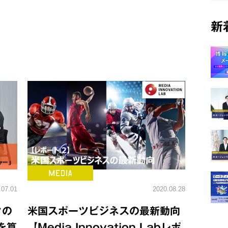
新
.07.01
2020.08.28
タの
米国スポーツビジネスの最新動向
を算
【Media Innovation Labレポ