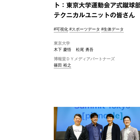
ト：東京大学運動会ア式蹴球
テクニカルユニットの皆さん
#可視化
#スポーツデータ
#生体データ
東京大学
木下 慶悟
松尾 勇吾
博報堂ＤＹメディアパートナーズ
篠田 裕之