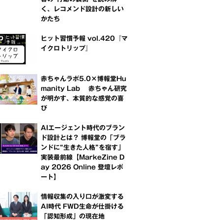
く、レコメンド設計の新しい
かたち
ヒット習慣予報 vol.420『マ
イクロトリップ』
赤ちゃんラボ5.0×博報堂Hu
manity Lab 赤ちゃん研究
が明かす、本質的な感覚の喜
び
AIエージェント時代のブラン
ド設計とは？ 博報堂の「ブラ
ンドに“生きた人格”を宿す」
実装最前線【MarkeZine D
ay 2026 Online 登壇レポ
ート】
情報収集の入り口が激変する
AI時代 FWD生命が仕掛ける
「認知形成」の現在地