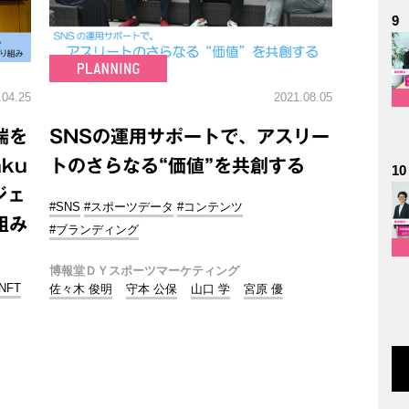
9
.04.25
2021.08.05
端を
SNSの運用サポートで、アスリー
ku
トのさらなる“価値”を共創する
10
ロジェ
#SNS
#スポーツデータ
#コンテンツ
組み
#ブランディング
博報堂ＤＹスポーツマーケティング
NFT
佐々木 俊明
守本 公保
山口 学
宮原 優