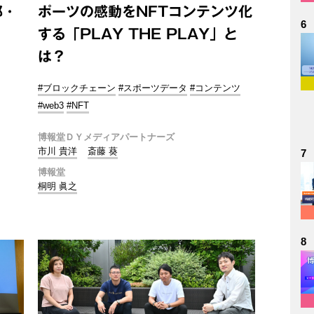
部・
ポーツの感動をNFTコンテンツ化
6
する「PLAY THE PLAY」と
は？
#ブロックチェーン
#スポーツデータ
#コンテンツ
#web3
#NFT
博報堂ＤＹメディアパートナーズ
市川 貴洋
斎藤 葵
7
博報堂
桐明 眞之
8