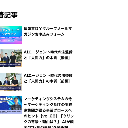
着記事
博報堂ＤＹグループメールマ
ガジンお申込みフォーム
AIエージェント時代の法整備
と「人間力」の本質【後編】
AIエージェント時代の法整備
と「人間力」の本質【前編】
マーケティングシステムの今
～マーケティング＆ITの実務
家集団が語る事業グロースへ
のヒント【vol.26】「クリッ
クの背景・理由は？」 AIが顧
客の"行動の裏側"を読み解