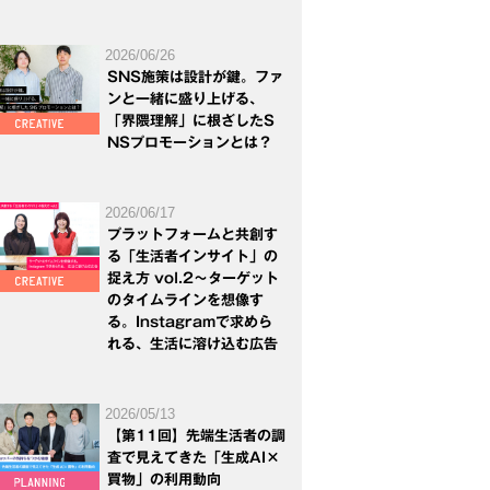
2026/06/26
SNS施策は設計が鍵。ファ
ンと一緒に盛り上げる、
「界隈理解」に根ざしたS
NSプロモーションとは？
2026/06/17
プラットフォームと共創す
る「生活者インサイト」の
捉え方 vol.2～ターゲット
のタイムラインを想像す
る。Instagramで求めら
れる、生活に溶け込む広告
2026/05/13
【第11回】先端生活者の調
査で見えてきた「生成AI×
買物」の利用動向