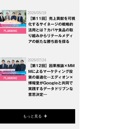
2026/05/19
【第11回】売上貢献を可視
化するサイネージの戦略的
活用とは？カバヤ食品の取
り組みからリテールメディ
アの新たな勝ち筋を探る
2026/07/24
【第12回】因果推論×MM
Mによるマーケティング投
資の最適化―エディオン×
博報堂がGoogleと共同で
実践するデータドリブンな
意思決定―
もっと見る