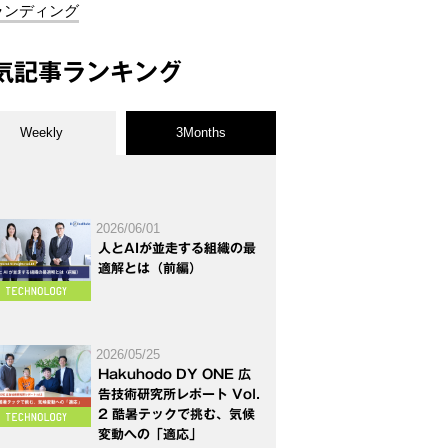
ランディング
気記事ランキング
Weekly
3Months
2026/06/01
人とAIが並走する組織の最
適解とは（前編）
2026/05/25
Hakuhodo DY ONE 広
告技術研究所レポート Vol.
2 酷暑テックで挑む、気候
変動への「適応」