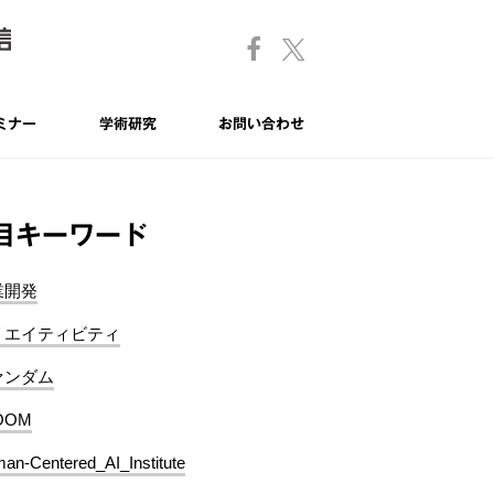
ミナー
学術研究
お問い合わせ
目キーワード
業開発
リエイティビティ
ァンダム
OOM
an-Centered_AI_Institute