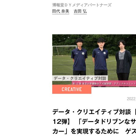
博報堂ＤＹメディアパートナーズ
田代 奈美
吉田 弘
2022
データ・クリエイティブ対談
12弾】 「データドリブンな
カー」を実現するために ゲ