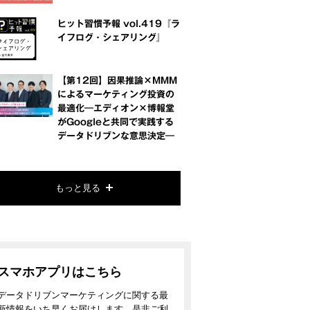
ヒット習慣予報 vol.419『ラ
イフログ・シェアリング』
【第12回】因果推論×MMM
によるマーケティング投資の
最適化―エディオン×博報堂
がGoogleと共同で実践する
データドリブンな意思決定―
もっと見る
スマホアプリはこちら
データドリブンマーケティングに関する最
新情報をいち早くお届けします。是非ご利