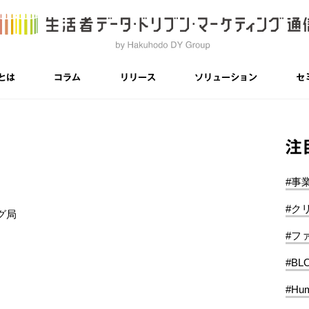
とは
コラム
リリース
ソリューション
セ
注
#事
#ク
ング局
#フ
#BL
#Hum