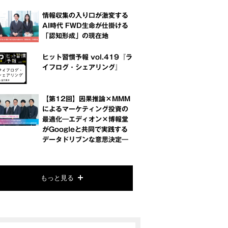
情報収集の入り口が激変する
AI時代 FWD生命が仕掛ける
「認知形成」の現在地
ヒット習慣予報 vol.419『ラ
イフログ・シェアリング』
【第12回】因果推論×MMM
によるマーケティング投資の
最適化―エディオン×博報堂
がGoogleと共同で実践する
データドリブンな意思決定―
もっと見る