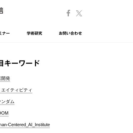
ミナー
学術研究
お問い合わせ
目キーワード
業開発
リエイティビティ
ァンダム
OOM
an-Centered_AI_Institute