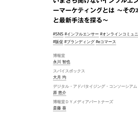
いまさら聞けないインフルエ
ーマーケティングとは ～その
と最新手法を探る～
#SNS
#インフルエンサー
#オンラインコミュ
#販促
#ブランディング
#eコマース
博報堂
永川 智也
スパイスボックス
大月 均
デジタル・アドバタイジング・コンソーシアム
原 悠介
博報堂ＤＹメディアパートナーズ
斎藤 葵