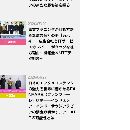
アの新たな勝ち筋を探る
2026/05/20
事業プラニングが目指す新
たな広告会社の姿【vol.
4】 広告会社とITサービ
スカンパニーがタッグを組
む理由～博報堂×NTTデー
タ対談～
2026/04/27
日本のエンタメコンテンツ
の魅力を世界に響かせるFA
NFARE（ファンファー
レ）始動——インドネシ
ア・インド・サウジアラビ
アの調査が明かす、アニメI
Pの可能性とは