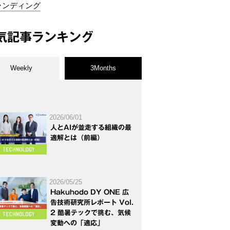
ランディング
気記事ランキング
Weekly
3Months
2026/06/01
人とAIが並走する組織の最
適解とは（前編）
2026/05/25
Hakuhodo DY ONE 広
告技術研究所レポート Vol.
2 酷暑テックで挑む、気候
変動への「適応」