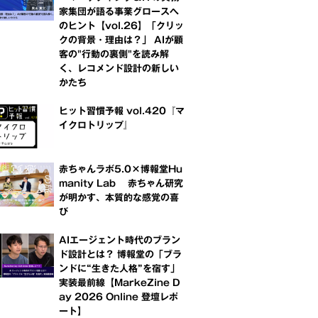
家集団が語る事業グロースへ
のヒント【vol.26】「クリッ
クの背景・理由は？」 AIが顧
客の"行動の裏側"を読み解
く、レコメンド設計の新しい
かたち
ヒット習慣予報 vol.420『マ
イクロトリップ』
赤ちゃんラボ5.0×博報堂Hu
manity Lab 赤ちゃん研究
が明かす、本質的な感覚の喜
び
AIエージェント時代のブラン
ド設計とは？ 博報堂の「ブラ
ンドに“生きた人格”を宿す」
実装最前線【MarkeZine D
ay 2026 Online 登壇レポ
ート】