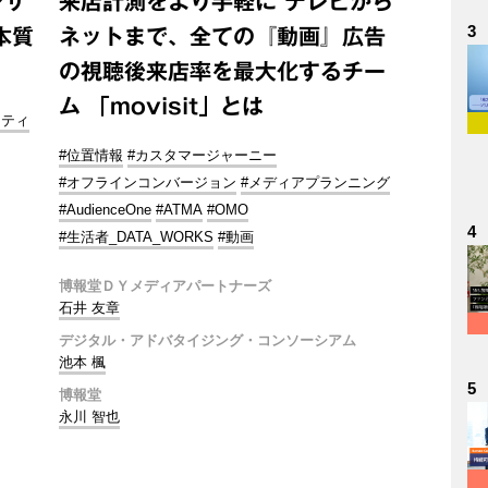
ンサ
来店計測をより手軽に テレビから
3
本質
ネットまで、全ての『動画』広告
の視聴後来店率を最大化するチー
ム 「movisit」とは
ニティ
#位置情報
#カスタマージャーニー
#オフラインコンバージョン
#メディアプランニング
#AudienceOne
#ATMA
#OMO
4
#生活者_DATA_WORKS
#動画
博報堂ＤＹメディアパートナーズ
石井 友章
デジタル・アドバタイジング・コンソーシアム
池本 楓
5
博報堂
永川 智也