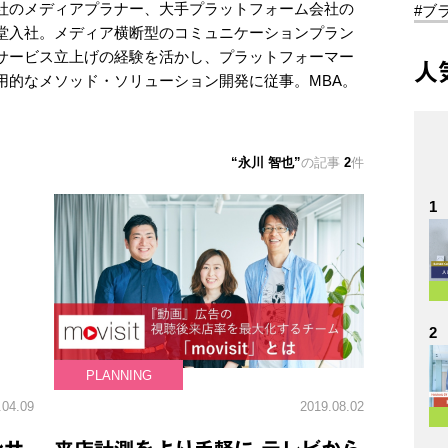
社のメディアプラナー、大手プラットフォーム会社の
#ブ
堂入社。メディア横断型のコミュニケーションプラン
サービス立上げの経験を活かし、プラットフォーマー
人
用的なメソッド・ソリューション開発に従事。MBA。
永川 智也
の記事
2
件
1
2
PLANNING
.04.09
2019.08.02