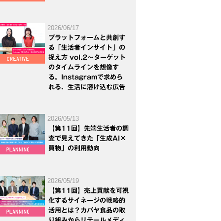
2026/06/17
プラットフォームと共創す
る「生活者インサイト」の
捉え方 vol.2～ターゲット
のタイムラインを想像す
る。Instagramで求めら
れる、生活に溶け込む広告
2026/05/13
【第11回】先端生活者の調
査で見えてきた「生成AI×
買物」の利用動向
2026/05/19
【第11回】売上貢献を可視
化するサイネージの戦略的
活用とは？カバヤ食品の取
り組みからリテールメディ