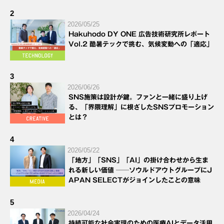
2
2026/05/25
Hakuhodo DY ONE 広告技術研究所レポート
Vol.2 酷暑テックで挑む、気候変動への「適応」
3
2026/06/26
SNS施策は設計が鍵。ファンと一緒に盛り上げ
る、「界隈理解」に根ざしたSNSプロモーション
とは？
4
2026/05/22
「地方」「SNS」「AI」の掛け合わせから生ま
れる新しい価値 ──ソウルドアウトグループにJ
APAN SELECTがジョインしたことの意味
5
2026/04/24
持続可能な社会実現のための医療AIとデータ活用