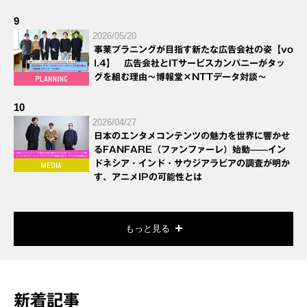
9
2026/05/20
事業プラニングが目指す新たな広告会社の姿【vo
l.4】 広告会社とITサービスカンパニーがタッ
グを組む理由～博報堂×NTTデータ対談～
10
2026/04/27
日本のエンタメコンテンツの魅力を世界に響かせ
るFANFARE（ファンファーレ）始動——イン
ドネシア・インド・サウジアラビアの調査が明か
す、アニメIPの可能性とは
もっと見る
新着記事