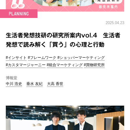
2025.04.23
生活者発想技研の研究所案内vol.4 生活者
発想で読み解く「買う」の心理と行動
#インサイト
#フレームワーク
#ショッパーマーケティング
#カスタマージャーニー
#統合マーケティング
#買物研究所
博報堂
中川 浩史
垂水 友紀
大高 香世