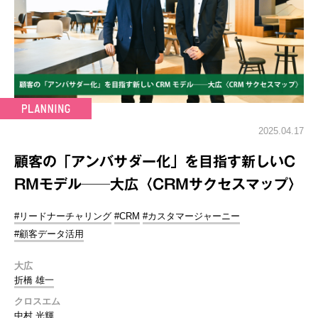
2025.04.17
顧客の「アンバサダー化」を目指す新しいC
RMモデル──大広〈CRMサクセスマップ〉
#リードナーチャリング
#CRM
#カスタマージャーニー
#顧客データ活用
大広
折橋 雄一
クロスエム
中村 光輝