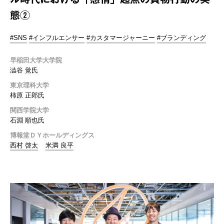
態②
#SNS
#インフルエンサー
#カスタマージャーニー
#ブランディング
早稲田大学大学院
澁谷 覚氏
東京理科大学
柿原 正郎氏
関西学院大学
石淵 順也氏
博報堂ＤＹホールディングス
西村 啓太
米満 良平