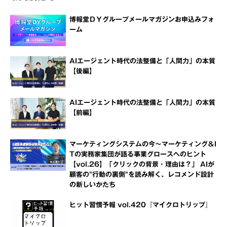
博報堂ＤＹグループメールマガジンお申込みフォ
ーム
AIエージェント時代の法整備と「人間力」の本質
【後編】
AIエージェント時代の法整備と「人間力」の本質
【前編】
マーケティングシステムの今～マーケティング＆I
Tの実務家集団が語る事業グロースへのヒント
【vol.26】「クリックの背景・理由は？」 AIが
顧客の"行動の裏側"を読み解く、レコメンド設計
の新しいかたち
ヒット習慣予報 vol.420『マイクロトリップ』