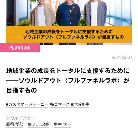
2024.12.02
地域企業の成長をトータルに支援するために
──ソウルドアウト〈フルファネルラボ〉が
目指すもの
#カスタマージャーニー
#eコマース
#地域創生
ソウルドアウト
鷹觜 愛郎
亀ノ上 忠昭
中村 太一