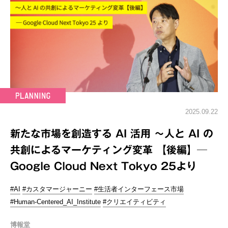
2025.09.22
新たな市場を創造する AI 活用 ～人と AI の
共創によるマーケティング変革 【後編】─
Google Cloud Next Tokyo 25より
#AI
#カスタマージャーニー
#生活者インターフェース市場
#Human-Centered_AI_Institute
#クリエイティビティ
博報堂