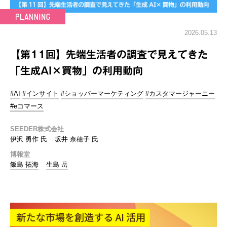
2026.05.13
【第11回】先端生活者の調査で見えてきた
「生成AI×買物」の利用動向
#AI
#インサイト
#ショッパーマーケティング
#カスタマージャーニー
#eコマース
SEEDER株式会社
伊沢 勇作 氏
坂井 奈穂子 氏
博報堂
飯島 拓海
生島 岳