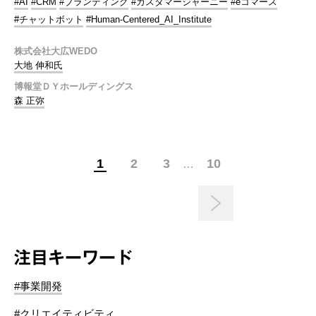
#AI
#CRM
#ブランディング
#カスタマージャーニー
#eコマース
#チャットボット
#Human-Centered_AI_Institute
株式会社大広WEDO
大地 伸和氏
博報堂ＤＹホールディングス
森 正弥
1
2
3
10
…
注目キーワード
#事業開発
#クリエイティビティ