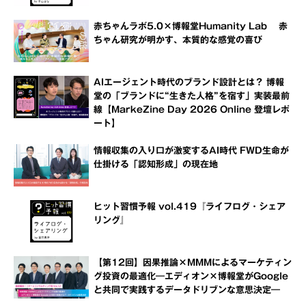
赤ちゃんラボ5.0×博報堂Humanity Lab 赤
ちゃん研究が明かす、本質的な感覚の喜び
AIエージェント時代のブランド設計とは？ 博報
堂の「ブランドに“生きた人格”を宿す」実装最前
線【MarkeZine Day 2026 Online 登壇レポ
ート】
情報収集の入り口が激変するAI時代 FWD生命が
仕掛ける「認知形成」の現在地
ヒット習慣予報 vol.419『ライフログ・シェア
リング』
【第12回】因果推論×MMMによるマーケティン
グ投資の最適化―エディオン×博報堂がGoogle
と共同で実践するデータドリブンな意思決定―