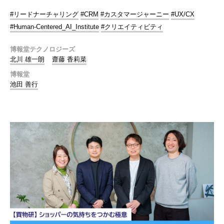
#リードナーチャリング
#CRM
#カスタマージャーニー
#UX/CX
#Human-Centered_AI_Institute
#クリエイティビティ
博報堂テクノロジーズ
北川 雄一朗
齋藤 香莉菜
博報堂
池田 善行