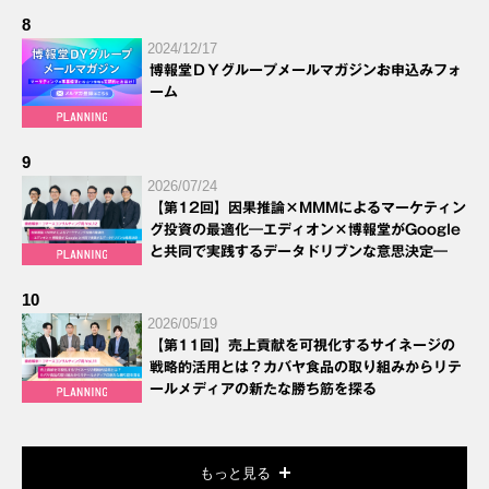
8
2024/12/17
博報堂ＤＹグループメールマガジンお申込みフォ
ーム
9
2026/07/24
【第12回】因果推論×MMMによるマーケティン
グ投資の最適化―エディオン×博報堂がGoogle
と共同で実践するデータドリブンな意思決定―
10
2026/05/19
【第11回】売上貢献を可視化するサイネージの
戦略的活用とは？カバヤ食品の取り組みからリテ
ールメディアの新たな勝ち筋を探る
もっと見る