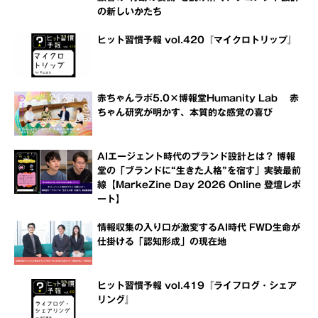
の新しいかたち
ヒット習慣予報 vol.420『マイクロトリップ』
赤ちゃんラボ5.0×博報堂Humanity Lab 赤
ちゃん研究が明かす、本質的な感覚の喜び
AIエージェント時代のブランド設計とは？ 博報
堂の「ブランドに“生きた人格”を宿す」実装最前
線【MarkeZine Day 2026 Online 登壇レポ
ート】
情報収集の入り口が激変するAI時代 FWD生命が
仕掛ける「認知形成」の現在地
ヒット習慣予報 vol.419『ライフログ・シェア
リング』