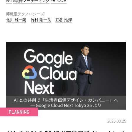
#AI
#統合マーケティング
#BLOOM
博報堂テクノロジーズ
北川 雄一朗
竹村 剛一良
豆谷 浩輝
2025.08.25