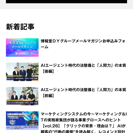
新着記事
博報堂ＤＹグループメールマガジンお申込みフォ
ーム
AIエージェント時代の法整備と「人間力」の本質
【後編】
AIエージェント時代の法整備と「人間力」の本質
【前編】
マーケティングシステムの今～マーケティング＆I
Tの実務家集団が語る事業グロースへのヒント
【vol.26】「クリックの背景・理由は？」 AIが
顧客の"行動の裏側"を読み解く、レコメンド設計