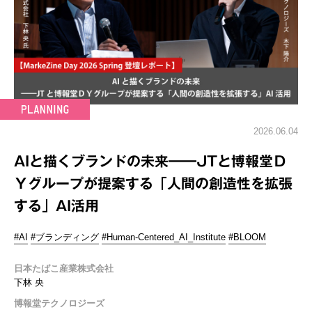
2026.06.04
AIと描くブランドの未来━━JTと博報堂Ｄ
Ｙグループが提案する「人間の創造性を拡張
する」AI活用
#AI
#ブランディング
#Human-Centered_AI_Institute
#BLOOM
日本たばこ産業株式会社
下林 央
博報堂テクノロジーズ