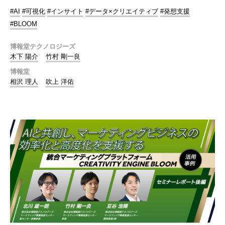
#AI
#可視化
#インサイト
#データ×クリエイティブ
#発想支援
#BLOOM
博報堂テクノロジーズ
木下 陽介
竹村 剛一良
博報堂
相沢 理人
吹上 洋佑