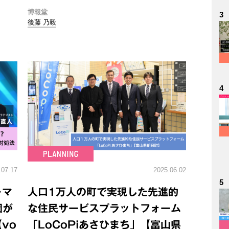
博報堂
3
後藤 乃毅
4
.07.17
2025.06.02
5
～マ
人口1万人の町で実現した先進的
団が
な住民サービスプラットフォーム
vo
「LoCoPiあさひまち」【富山県