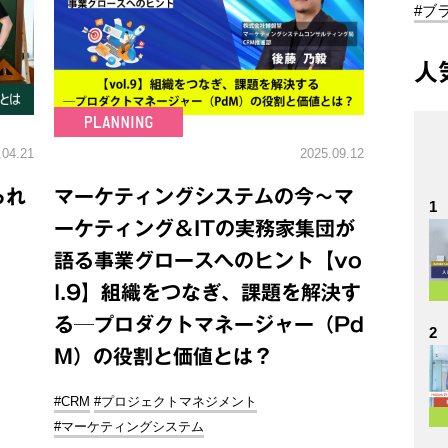
#ブ
人
.04.21
2025.09.12
られ
マーケティングシステムの今～マ
1
ーケティング＆ITの実務家集団が
語る事業グロースへのヒント【vo
l.9】組織をつなぎ、課題を解決す
る─プロダクトマネージャー（Pd
2
M）の役割と価値とは？
#CRM
#プロジェクトマネジメント
#マーケティングシステム