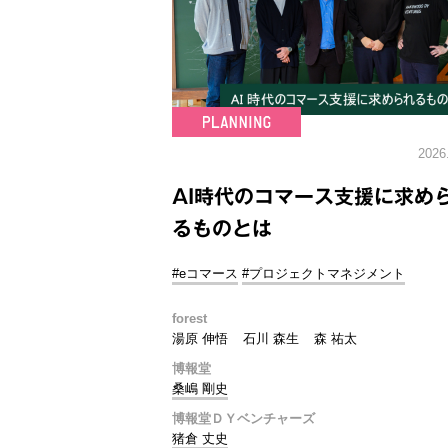
2026
AI時代のコマース支援に求め
るものとは
#eコマース
#プロジェクトマネジメント
forest
湯原 伸悟
石川 森生
森 祐太
博報堂
桑嶋 剛史
博報堂ＤＹベンチャーズ
猪倉 丈史