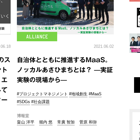
.06.18
2021.06.02
Dのス
自治体とともに推進するMaaS。
ント
ノッカルあさひまちとは？ —実証
リエ
実験の現場から—
して
#プロジェクトマネジメント
#地域創生
#MaaS
ター
#SDGs
#社会課題
博報堂
畠山 洋平
堀内 悠
常廣 智加
菅原 和弥