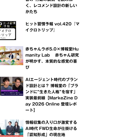
く、レコメンド設計の新しい
かたち
ヒット習慣予報 vol.420『マ
イクロトリップ』
赤ちゃんラボ5.0×博報堂Hu
manity Lab 赤ちゃん研究
が明かす、本質的な感覚の喜
び
AIエージェント時代のブラン
ド設計とは？ 博報堂の「ブラ
ンドに“生きた人格”を宿す」
実装最前線【MarkeZine D
ay 2026 Online 登壇レポ
ート】
情報収集の入り口が激変する
AI時代 FWD生命が仕掛ける
「認知形成」の現在地