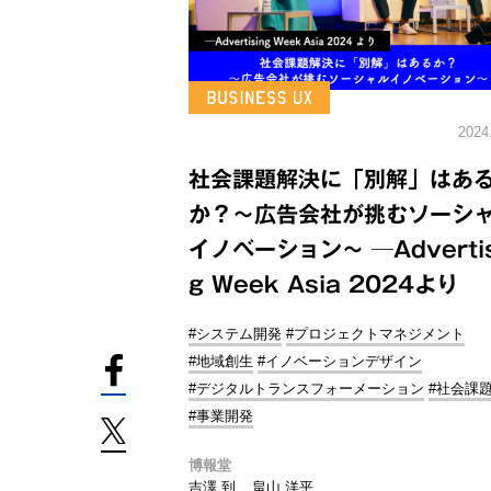
2024
社会課題解決に「別解」はあ
か？～広告会社が挑むソーシ
イノベーション～ ─Advertis
g Week Asia 2024より
#システム開発
#プロジェクトマネジメント
#地域創生
#イノベーションデザイン
#デジタルトランスフォーメーション
#社会課
#事業開発
博報堂
吉澤 到
畠山 洋平