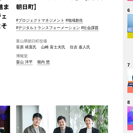
進ま
朝日町】
6
ジェ
#プロジェクトマネジメント
#地域創生
とそ
#デジタルトランスフォーメーション
#社会課題
富山県朝日町役場
笹原 靖直氏
山崎 富士夫氏
住吉 嘉人氏
博報堂
畠山 洋平
堀内 悠
7
8