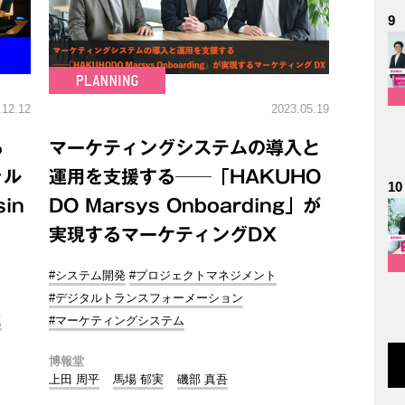
9
.12.12
2023.05.19
る
マーケティングシステムの導入と
ャル
運用を支援する──「HAKUHO
10
in
DO Marsys Onboarding」が
実現するマーケティングDX
#システム開発
#プロジェクトマネジメント
#デジタルトランスフォーメーション
題
#マーケティングシステム
博報堂
上田 周平
馬場 郁実
磯部 真吾