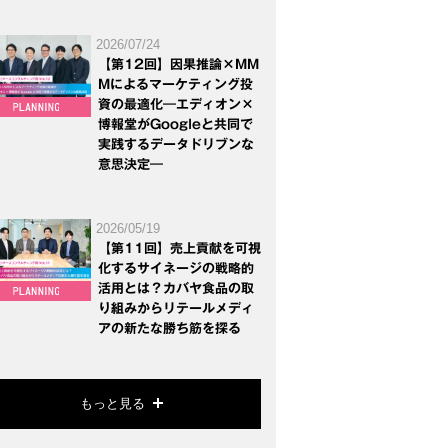
2026/07/24
【第12回】因果推論×MM
Mによるマーケティング投
資の最適化―エディオン×
博報堂がGoogleと共同で
実践するデータドリブンな
意思決定―
2026/05/19
【第11回】売上貢献を可視
化するサイネージの戦略的
活用とは？カバヤ食品の取
り組みからリテールメディ
アの新たな勝ち筋を探る
もっと見る