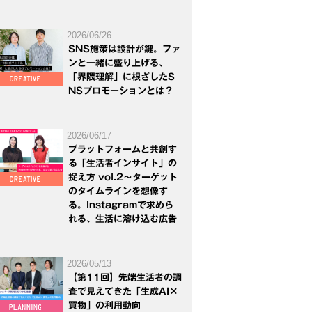
2026/06/26
SNS施策は設計が鍵。ファ
ンと一緒に盛り上げる、
「界隈理解」に根ざしたS
NSプロモーションとは？
2026/06/17
プラットフォームと共創す
る「生活者インサイト」の
捉え方 vol.2～ターゲット
のタイムラインを想像す
る。Instagramで求めら
れる、生活に溶け込む広告
2026/05/13
【第11回】先端生活者の調
査で見えてきた「生成AI×
買物」の利用動向