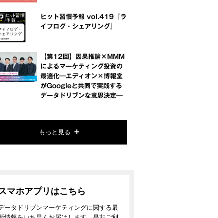
ヒット習慣予報 vol.419『ラ
イフログ・シェアリング』
【第12回】因果推論×MMM
によるマーケティング投資の
最適化―エディオン×博報堂
がGoogleと共同で実践する
データドリブンな意思決定―
もっと見る
スマホアプリはこちら
データドリブンマーケティングに関する最
新情報をいち早くお届けします。是非ご利