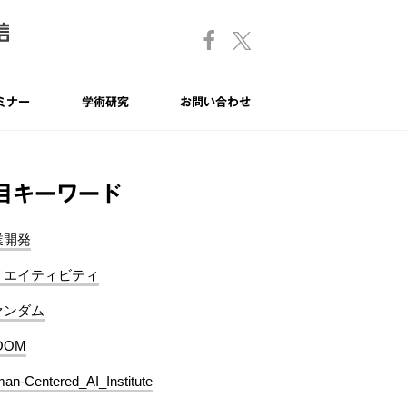
ミナー
学術研究
お問い合わせ
目キーワード
業開発
リエイティビティ
ァンダム
OOM
an-Centered_AI_Institute