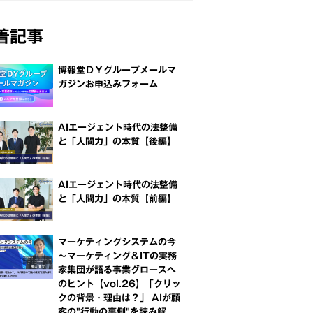
着記事
博報堂ＤＹグループメールマ
ガジンお申込みフォーム
AIエージェント時代の法整備
と「人間力」の本質【後編】
AIエージェント時代の法整備
と「人間力」の本質【前編】
マーケティングシステムの今
～マーケティング＆ITの実務
家集団が語る事業グロースへ
のヒント【vol.26】「クリッ
クの背景・理由は？」 AIが顧
客の"行動の裏側"を読み解