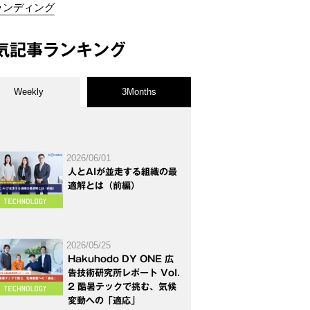
ランディング
気記事ランキング
Weekly
3Months
2026/06/01
人とAIが並走する組織の最
適解とは（前編）
2026/05/25
Hakuhodo DY ONE 広
告技術研究所レポート Vol.
2 酷暑テックで挑む、気候
変動への「適応」