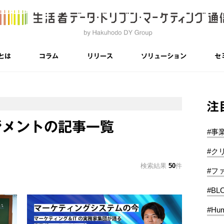
とは
コラム
リリース
ソリューション
セ
注
ジメントの記事一覧
#事
#ク
検索結果
50
件
#フ
#BL
#Hum