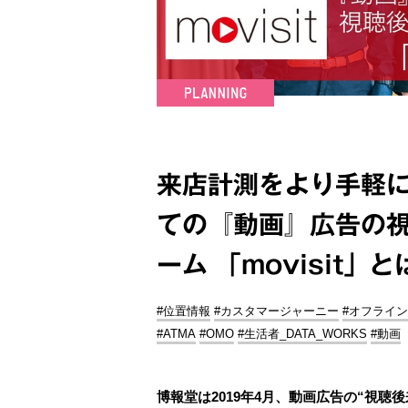
来店計測をより手軽に
ての『動画』広告の
ーム 「movisit」と
#位置情報
#カスタマージャーニー
#オフライ
#ATMA
#OMO
#生活者_DATA_WORKS
#動画
博報堂は2019年4月、動画広告の“視聴後