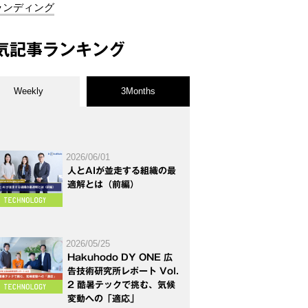
ランディング
気記事ランキング
Weekly
3Months
2026/06/01
人とAIが並走する組織の最
適解とは（前編）
2026/05/25
Hakuhodo DY ONE 広
告技術研究所レポート Vol.
2 酷暑テックで挑む、気候
変動への「適応」