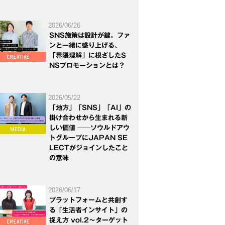
2026/06/26
SNS施策は設計が鍵。ファ
ンと一緒に盛り上げる、
「界隈理解」に根ざしたS
NSプロモーションとは？
2026/05/22
「地方」「SNS」「AI」の
掛け合わせから生まれる新
しい価値 ──ソウルドアウ
トグループにJAPAN SE
LECTがジョインしたこと
の意味
2026/06/17
プラットフォームと共創す
る「生活者インサイト」の
捉え方 vol.2～ターゲット