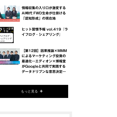
情報収集の入り口が激変する
AI時代 FWD生命が仕掛ける
「認知形成」の現在地
ヒット習慣予報 vol.419『ラ
イフログ・シェアリング』
【第12回】因果推論×MMM
によるマーケティング投資の
最適化―エディオン×博報堂
がGoogleと共同で実践する
データドリブンな意思決定―
もっと見る