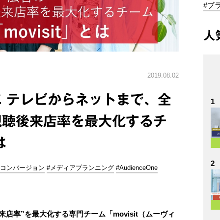
#ブ
人
2019.08.02
 テレビからネットまで、全
1
視聴後来店率を最大化するチ
は
2
ンコンバージョン
#メディアプランニング
#AudienceOne
来店率”を最大化する専門チーム「movisit（ムーヴィ