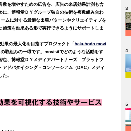
客数を増やすための広告を、広告の来店効果計測も含
3
めに、博報堂ＤＹグループ独自の技術を複数組み合わ
ォームに対する最適な出稿パターンやクリエイティブを
た施策を効果ある形で実行できるようにサポートしま
ング効果の最大化を目指すプロジェクト「
hakuhodo.movi
4
」の取組みの一環です。movisitでどのような活動をす
智也、博報堂ＤＹメディアパートナーズ プラットフ
・アドバタイジング・コンソーシアム（DAC）メディ
した。
効果を可視化する技術やサービス
5