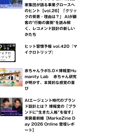
家集団が語る事業グロースへ
のヒント【vol.26】「クリッ
クの背景・理由は？」 AIが顧
客の"行動の裏側"を読み解
く、レコメンド設計の新しい
かたち
ヒット習慣予報 vol.420『マ
イクロトリップ』
赤ちゃんラボ5.0×博報堂Hu
manity Lab 赤ちゃん研究
が明かす、本質的な感覚の喜
び
AIエージェント時代のブラン
ド設計とは？ 博報堂の「ブラ
ンドに“生きた人格”を宿す」
実装最前線【MarkeZine D
ay 2026 Online 登壇レポ
ート】