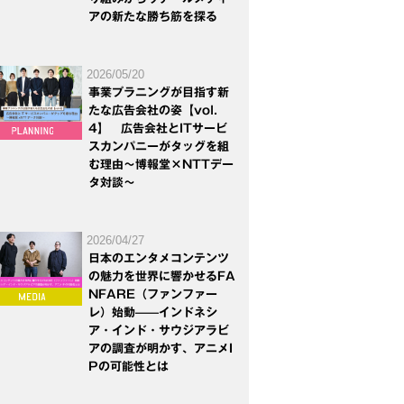
アの新たな勝ち筋を探る
2026/05/20
事業プラニングが目指す新
たな広告会社の姿【vol.
4】 広告会社とITサービ
スカンパニーがタッグを組
む理由～博報堂×NTTデー
タ対談～
2026/04/27
日本のエンタメコンテンツ
の魅力を世界に響かせるFA
NFARE（ファンファー
レ）始動——インドネシ
ア・インド・サウジアラビ
アの調査が明かす、アニメI
Pの可能性とは