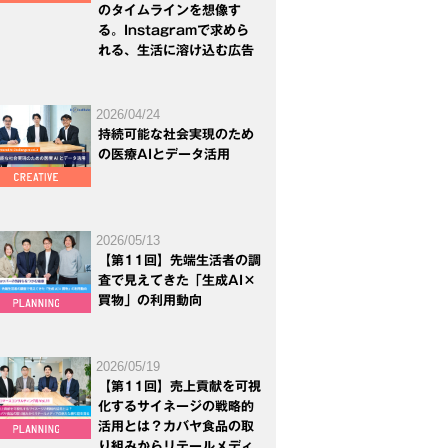
のタイムラインを想像す
る。Instagramで求めら
れる、生活に溶け込む広告
2026/04/24
持続可能な社会実現のため
の医療AIとデータ活用
2026/05/13
【第11回】先端生活者の調
査で見えてきた「生成AI×
買物」の利用動向
2026/05/19
【第11回】売上貢献を可視
化するサイネージの戦略的
活用とは？カバヤ食品の取
り組みからリテールメディ