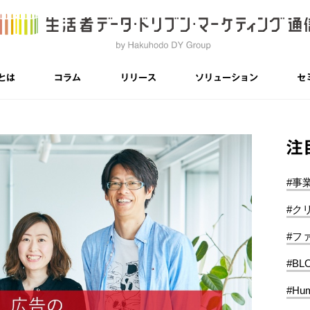
とは
コラム
リリース
ソリューション
セ
注
#事
#ク
#フ
#BL
#Hum