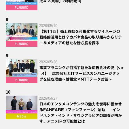
成AI×買物」の利用動向
8
2026/05/19
【第11回】売上貢献を可視化するサイネージの
戦略的活用とは？カバヤ食品の取り組みからリテ
ールメディアの新たな勝ち筋を探る
9
2026/05/20
事業プラニングが目指す新たな広告会社の姿【vo
l.4】 広告会社とITサービスカンパニーがタッ
グを組む理由～博報堂×NTTデータ対談～
10
2026/04/27
日本のエンタメコンテンツの魅力を世界に響かせ
るFANFARE（ファンファーレ）始動——イン
ドネシア・インド・サウジアラビアの調査が明か
す、アニメIPの可能性とは