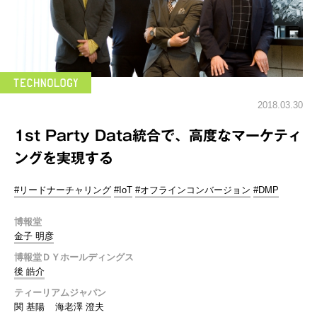
2018.03.30
1st Party Data統合で、高度なマーケティ
ングを実現する
#リードナーチャリング
#IoT
#オフラインコンバージョン
#DMP
博報堂
金子 明彦
博報堂ＤＹホールディングス
後 皓介
ティーリアムジャパン
関 基陽
海老澤 澄夫