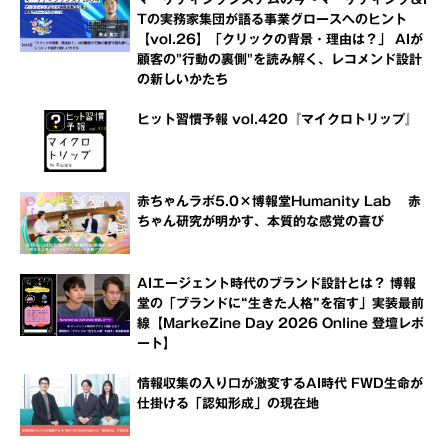
Tの実務家集団が語る事業グロースへのヒント
【vol.26】「クリックの背景・理由は？」 AIが
顧客の"行動の裏側"を読み解く、レコメンド設計
の新しいかたち
ヒット習慣予報 vol.420『マイクロトリップ』
赤ちゃんラボ5.0×博報堂Humanity Lab 赤
ちゃん研究が明かす、本質的な感覚の喜び
AIエージェント時代のブランド設計とは？ 博報
堂の「ブランドに“生きた人格”を宿す」実装最前
線【MarkeZine Day 2026 Online 登壇レポ
ート】
情報収集の入り口が激変するAI時代 FWD生命が
仕掛ける「認知形成」の現在地