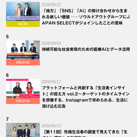
2026/05/22
「地方」「SNS」「AI」の掛け合わせから生ま
れる新しい価値 ──ソウルドアウトグループにJ
APAN SELECTがジョインしたことの意味
5
2026/04/24
持続可能な社会実現のための医療AIとデータ活用
6
2026/06/17
プラットフォームと共創する「生活者インサイ
ト」の捉え方 vol.2～ターゲットのタイムライン
を想像する。Instagramで求められる、生活に
溶け込む広告
7
2026/05/13
【第11回】先端生活者の調査で見えてきた「生