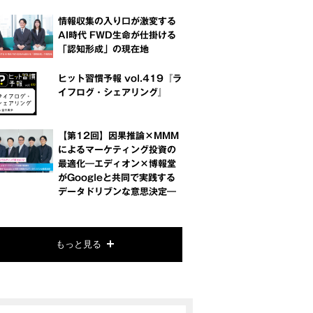
情報収集の入り口が激変する
AI時代 FWD生命が仕掛ける
「認知形成」の現在地
ヒット習慣予報 vol.419『ラ
イフログ・シェアリング』
【第12回】因果推論×MMM
によるマーケティング投資の
最適化―エディオン×博報堂
がGoogleと共同で実践する
データドリブンな意思決定―
もっと見る