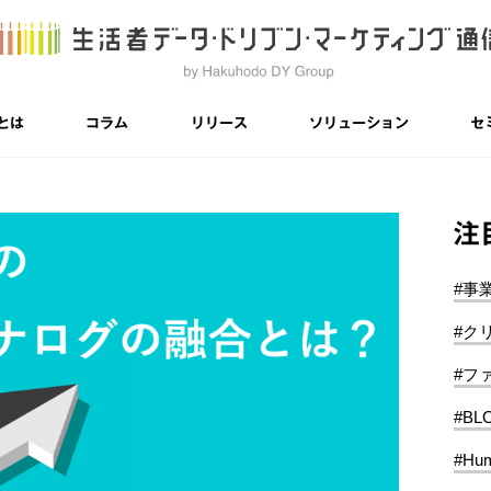
とは
コラム
リリース
ソリューション
セ
注
#事
#ク
#フ
#BL
#Hum