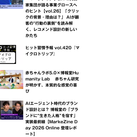
家集団が語る事業グロースへ
のヒント【vol.26】「クリッ
クの背景・理由は？」 AIが顧
客の"行動の裏側"を読み解
く、レコメンド設計の新しい
かたち
ヒット習慣予報 vol.420『マ
イクロトリップ』
赤ちゃんラボ5.0×博報堂Hu
manity Lab 赤ちゃん研究
が明かす、本質的な感覚の喜
び
AIエージェント時代のブラン
ド設計とは？ 博報堂の「ブラ
ンドに“生きた人格”を宿す」
実装最前線【MarkeZine D
ay 2026 Online 登壇レポ
ート】