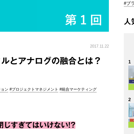
#ブ
人
2017.11.22
タルとアナログの融合とは？
1
ジョン
#プロジェクトマネジメント
#統合マーケティング
2
じすぎてはいけない!?