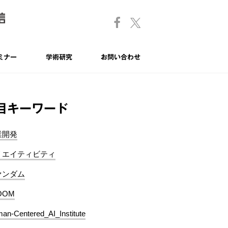
ミナー
学術研究
お問い合わせ
目キーワード
業開発
リエイティビティ
ァンダム
OOM
an-Centered_AI_Institute