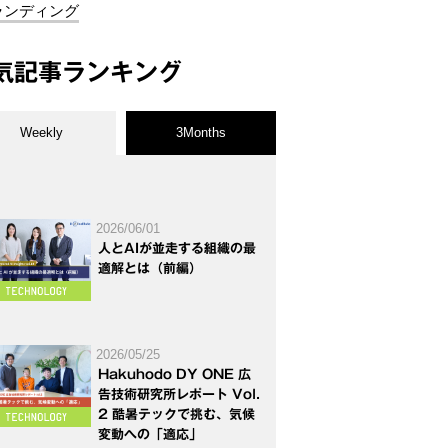
ランディング
気記事ランキング
Weekly
3Months
2026/06/01
人とAIが並走する組織の最
適解とは（前編）
2026/05/25
Hakuhodo DY ONE 広
告技術研究所レポート Vol.
2 酷暑テックで挑む、気候
変動への「適応」