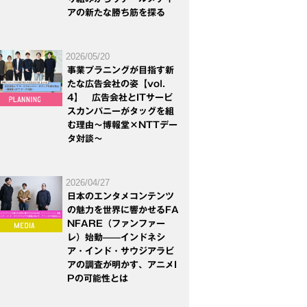
アの新たな勝ち筋を探る
2026/05/20
事業プラニングが目指す新
たな広告会社の姿【vol.
4】 広告会社とITサービ
スカンパニーがタッグを組
む理由～博報堂×NTTデー
タ対談～
2026/04/27
日本のエンタメコンテンツ
の魅力を世界に響かせるFA
NFARE（ファンファー
レ）始動——インドネシ
ア・インド・サウジアラビ
アの調査が明かす、アニメI
Pの可能性とは