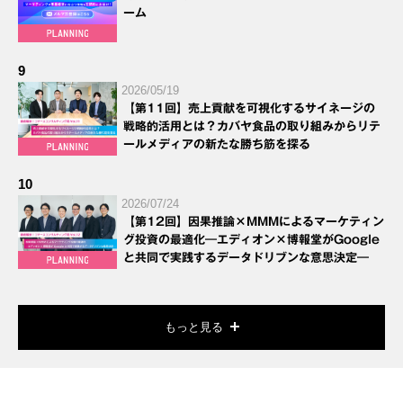
ーム
9
2026/05/19
【第11回】売上貢献を可視化するサイネージの
戦略的活用とは？カバヤ食品の取り組みからリテ
ールメディアの新たな勝ち筋を探る
10
2026/07/24
【第12回】因果推論×MMMによるマーケティン
グ投資の最適化―エディオン×博報堂がGoogle
と共同で実践するデータドリブンな意思決定―
もっと見る