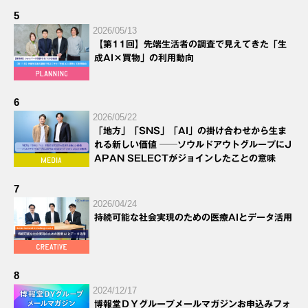
5
2026/05/13
【第11回】先端生活者の調査で見えてきた「生
成AI×買物」の利用動向
6
2026/05/22
「地方」「SNS」「AI」の掛け合わせから生ま
れる新しい価値 ──ソウルドアウトグループにJ
APAN SELECTがジョインしたことの意味
7
2026/04/24
持続可能な社会実現のための医療AIとデータ活用
8
2024/12/17
博報堂ＤＹグループメールマガジンお申込みフォ