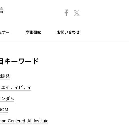
ミナー
学術研究
お問い合わせ
目キーワード
業開発
リエイティビティ
ァンダム
OOM
an-Centered_AI_Institute