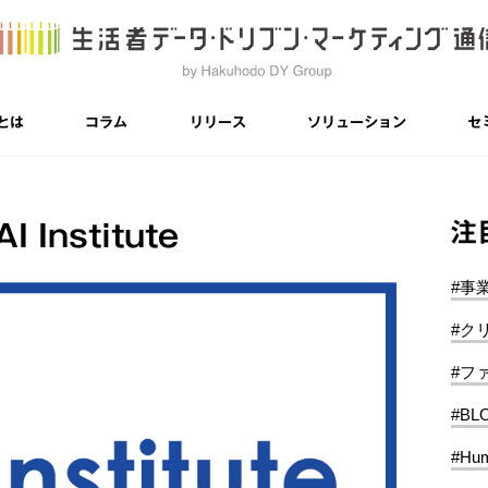
とは
コラム
リリース
ソリューション
セ
注
I Institute
#事
#ク
#フ
#BL
#Hum