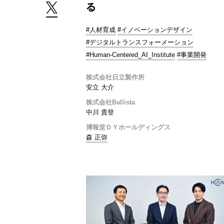
る
#人材育成
#イノベーションデザイン
#デジタルトランスフォーメーション
#Human-Centered_AI_Institute
#事業開発
株式会社日立製作所
安立 大介
株式会社Ballista
中川 貴登
博報堂ＤＹホールディングス
森 正弥