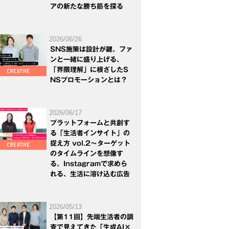
アの新たな勝ち筋を探る
2026/06/26
SNS施策は設計が鍵。ファ
ンと一緒に盛り上げる、
「界隈理解」に根ざしたS
NSプロモーションとは？
2026/06/17
プラットフォームと共創す
る「生活者インサイト」の
捉え方 vol.2～ターゲット
のタイムラインを想像す
る。Instagramで求めら
れる、生活に溶け込む広告
2026/05/13
【第11回】先端生活者の調
査で見えてきた「生成AI×