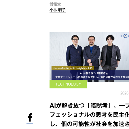
博報堂
小林 明子
TECHNOLOGY
2026
AIが解き放つ「暗黙考」。―
フェッショナルの思考を民主
し、個の可能性が社会を加速