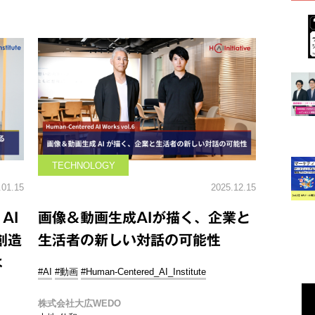
TECHNOLOGY
.01.15
2025.12.15
AI
画像＆動画生成AIが描く、企業と
創造
生活者の新しい対話の可能性
は
#AI
#動画
#Human-Centered_AI_Institute
株式会社大広WEDO