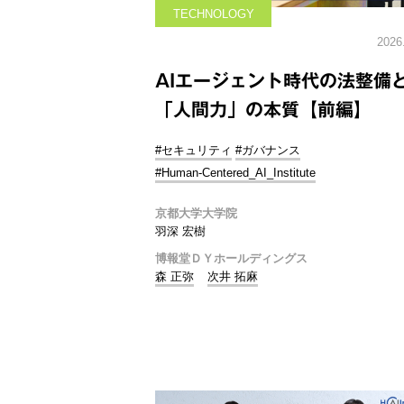
TECHNOLOGY
2026
AIエージェント時代の法整備
「人間力」の本質【前編】
#セキュリティ
#ガバナンス
#Human-Centered_AI_Institute
京都大学大学院
羽深 宏樹
博報堂ＤＹホールディングス
森 正弥
次井 拓麻