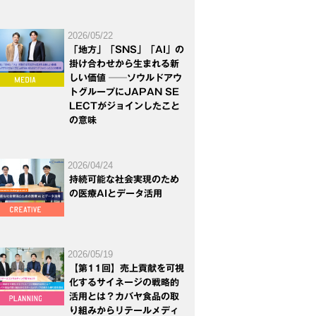
2026/05/22
「地方」「SNS」「AI」の
掛け合わせから生まれる新
しい価値 ──ソウルドアウ
トグループにJAPAN SE
LECTがジョインしたこと
の意味
2026/04/24
持続可能な社会実現のため
の医療AIとデータ活用
2026/05/19
【第11回】売上貢献を可視
化するサイネージの戦略的
活用とは？カバヤ食品の取
り組みからリテールメディ