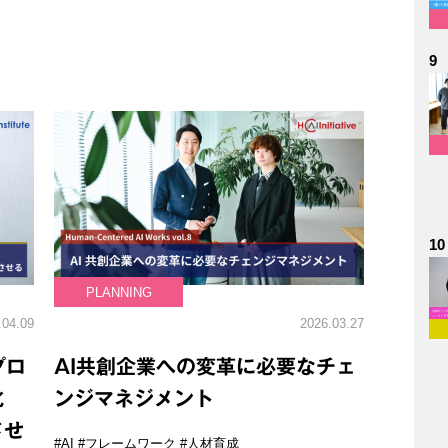
9
10
PLANNING
.04.09
2026.03.27
プロ
AI共創企業への変革に必要なチェ
化
ンジマネジメント
させ
#AI
#フレームワーク
#人材育成