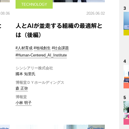
TECHNOLOGY
3
.08.06
2026.06.02
と
人とAIが並走する組織の最適解と
は（後編）
#人材育成
#地域創生
#社会課題
#Human-Centered_AI_Institute
4
シンシアリー株式会社
國本 知里氏
博報堂ＤＹホールディングス
森 正弥
博報堂
5
小林 明子