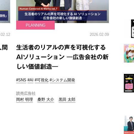
PLANNING
.02.12
2026.02.09
人間
生活者のリアルの声を可視化する
」
AIソリューション ―広告会社の新
しい価値創造―
#SNS
#AI
#可視化
#システム開発
読売広告社
岡村 明理
桑野 大介
黒田 太郎