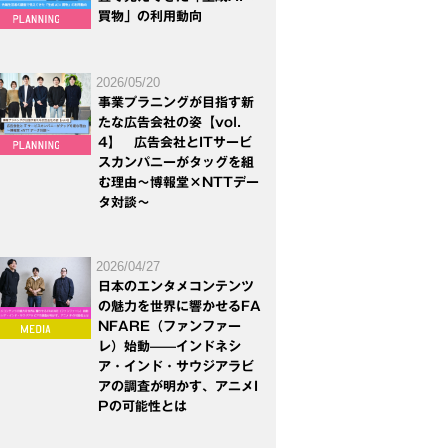
買物」の利用動向
2026/05/20
事業プラニングが目指す新
たな広告会社の姿【vol.
4】 広告会社とITサービ
スカンパニーがタッグを組
む理由～博報堂×NTTデー
タ対談～
2026/04/27
日本のエンタメコンテンツ
の魅力を世界に響かせるFA
NFARE（ファンファー
レ）始動——インドネシ
ア・インド・サウジアラビ
アの調査が明かす、アニメI
Pの可能性とは