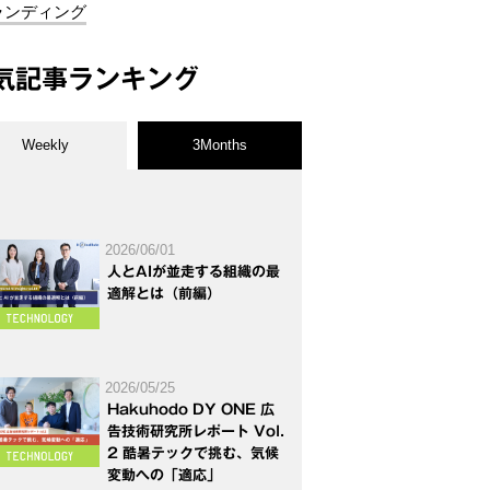
ランディング
気記事ランキング
Weekly
3Months
2026/06/01
人とAIが並走する組織の最
適解とは（前編）
2026/05/25
Hakuhodo DY ONE 広
告技術研究所レポート Vol.
2 酷暑テックで挑む、気候
変動への「適応」