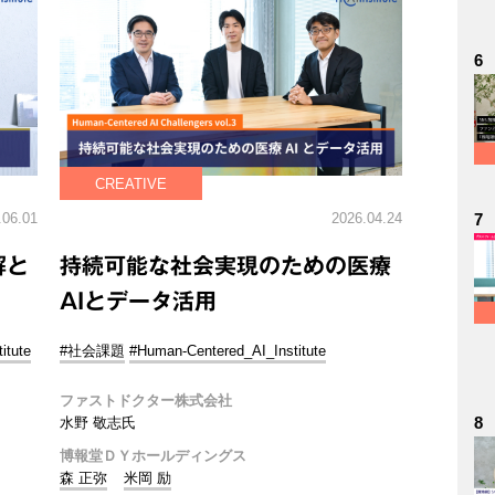
6
CREATIVE
.06.01
2026.04.24
7
解と
持続可能な社会実現のための医療
AIとデータ活用
itute
#社会課題
#Human-Centered_AI_Institute
ファストドクター株式会社
8
水野 敬志氏
博報堂ＤＹホールディングス
森 正弥
米岡 励