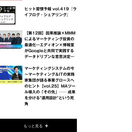
ヒット習慣予報 vol.419『ラ
イフログ・シェアリング』
【第12回】因果推論×MMM
によるマーケティング投資の
最適化―エディオン×博報堂
がGoogleと共同で実践する
データドリブンな意思決定―
マーケティングシステムの今
～マーケティング＆ITの実務
家集団が語る事業グロースへ
のヒント【vol.25】MAツー
ル導入の「その先」── 成果
を分ける"運用設計"という死
角
もっと見る