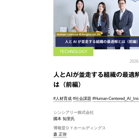
TECHNOLOGY
2026
人とAIが並走する組織の最適
は（前編）
#人材育成
#社会課題
#Human-Centered_AI_Inst
シンシアリー株式会社
國本 知里氏
博報堂ＤＹホールディングス
森 正弥