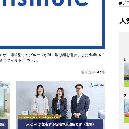
#ブ
人
の代表である森正弥が、博報堂ＤＹグループがAIに取り組む意義、また企業のパ
1
通じて掘り下げていく。
連載記事
42
件
2