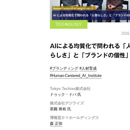
TECHNOLOGY
2026
AIによる均質化で問われる「
らしさ」と「ブランドの個性
#ブランディング
#人材育成
#Human-Centered_AI_Institute
Tokyo Techies株式会社
ドゥック・ドバ 氏
株式会社デジライズ
茶圓 将裕 氏
博報堂ＤＹホールディングス
森 正弥