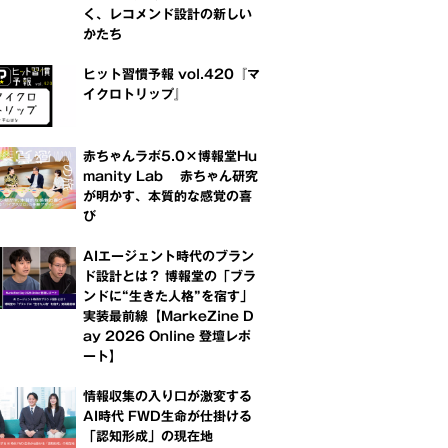
く、レコメンド設計の新しい
かたち
ヒット習慣予報 vol.420『マ
イクロトリップ』
赤ちゃんラボ5.0×博報堂Hu
manity Lab 赤ちゃん研究
が明かす、本質的な感覚の喜
び
AIエージェント時代のブラン
ド設計とは？ 博報堂の「ブラ
ンドに“生きた人格”を宿す」
実装最前線【MarkeZine D
ay 2026 Online 登壇レポ
ート】
情報収集の入り口が激変する
AI時代 FWD生命が仕掛ける
「認知形成」の現在地