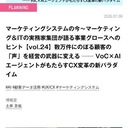
2026.07.09
マーケティングシステムの今～マーケティン
グ＆ITの実務家集団が語る事業グロースへの
ヒント【vol.24】数万件にのぼる顧客の
「声」を経営の武器に変える ── VoC×AI
エージェントがもたらすCX変革の新パラダ
イム
#AI
#顧客データ活用
#UX/CX
#マーケティングシステム
博報堂
土井 京佑