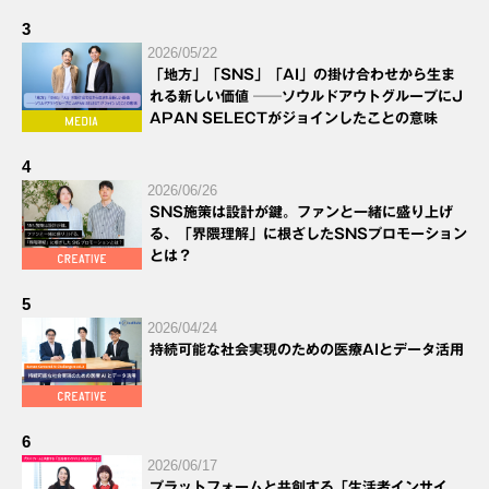
3
2026/05/22
「地方」「SNS」「AI」の掛け合わせから生ま
れる新しい価値 ──ソウルドアウトグループにJ
APAN SELECTがジョインしたことの意味
4
2026/06/26
SNS施策は設計が鍵。ファンと一緒に盛り上げ
る、「界隈理解」に根ざしたSNSプロモーション
とは？
5
2026/04/24
持続可能な社会実現のための医療AIとデータ活用
6
2026/06/17
プラットフォームと共創する「生活者インサイ