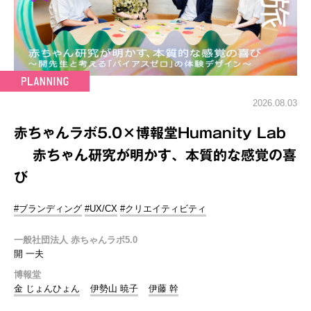
2026.08.03
赤ちゃんラボ5.0×博報堂Humanity Lab
赤ちゃん研究が明かす、本質的な感覚の喜
び
#ブランディング
#UX/CX
#クリエイティビティ
一般社団法人 赤ちゃんラボ5.0
開 一夫
博報堂
金 じょんひょん
伊勢山 暁子
伊藤 幹