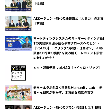
【後編】
AIエージェント時代の法整備と「人間力」の本質
【前編】
マーケティングシステムの今～マーケティング＆I
Tの実務家集団が語る事業グロースへのヒント
【vol.26】「クリックの背景・理由は？」 AIが
顧客の"行動の裏側"を読み解く、レコメンド設計
の新しいかたち
ヒット習慣予報 vol.420『マイクロトリップ』
赤ちゃんラボ5.0×博報堂Humanity Lab 赤
ちゃん研究が明かす、本質的な感覚の喜び
AIエージェント時代のブランド設計とは？ 博報