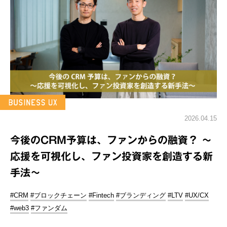
2026.04.15
今後のCRM予算は、ファンからの融資？ ～
応援を可視化し、ファン投資家を創造する新
手法～
#CRM
#ブロックチェーン
#Fintech
#ブランディング
#LTV
#UX/CX
#web3
#ファンダム