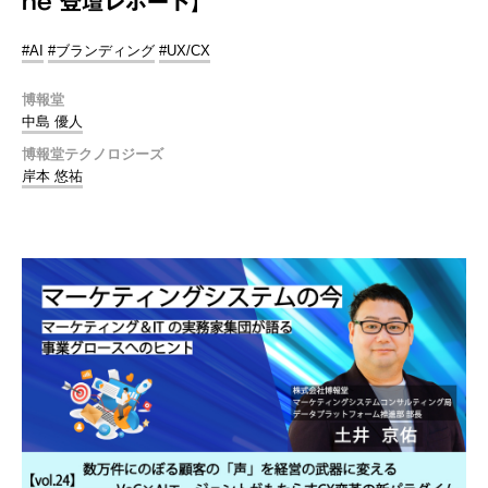
ne 登壇レポート】
#AI
#ブランディング
#UX/CX
博報堂
中島 優人
博報堂テクノロジーズ
岸本 悠祐