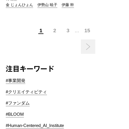
金 じょんひょん
伊勢山 暁子
伊藤 幹
1
2
3
15
…
注目キーワード
#事業開発
#クリエイティビティ
#ファンダム
#BLOOM
#Human-Centered_AI_Institute