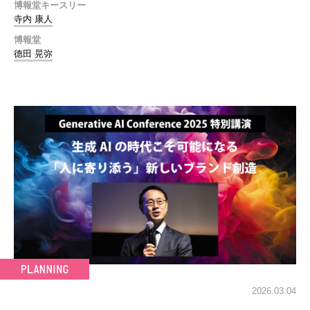
博報堂キースリー
寺内 康人
博報堂
德田 晃弥
2026.03.04