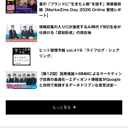
堂の「ブランドに“生きた人格”を宿す」実装最前
線【MarkeZine Day 2026 Online 登壇レポ
ート】
情報収集の入り口が激変するAI時代 FWD生命が
仕掛ける「認知形成」の現在地
ヒット習慣予報 vol.419『ライフログ・シェア
リング』
【第12回】因果推論×MMMによるマーケティン
グ投資の最適化―エディオン×博報堂がGoogle
と共同で実践するデータドリブンな意思決定―
もっと見る