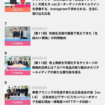
ト」の捉え方 vol.2～ターゲットのタイムライン
を想像する。Instagramで求められる、生活に
溶け込む広告
7
2026/05/13
【第11回】先端生活者の調査で見えてきた「生
成AI×買物」の利用動向
8
2026/05/19
【第11回】売上貢献を可視化するサイネージの
戦略的活用とは？カバヤ食品の取り組みからリテ
ールメディアの新たな勝ち筋を探る
9
2026/05/20
事業プラニングが目指す新たな広告会社の姿【vo
l.4】 広告会社とITサービスカンパニーがタッ
グを組む理由～博報堂×NTTデータ対談～