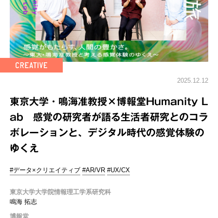
2025.12.12
東京大学・鳴海准教授×博報堂Humanity L
ab 感覚の研究者が語る生活者研究とのコラ
ボレーションと、デジタル時代の感覚体験の
ゆくえ
#データ×クリエイティブ
#AR/VR
#UX/CX
東京大学大学院情報理工学系研究科
鳴海 拓志
博報堂