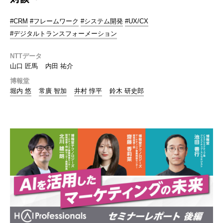
#CRM
#フレームワーク
#システム開発
#UX/CX
#デジタルトランスフォーメーション
NTTデータ
山口 匠馬
内田 祐介
博報堂
堀内 悠
常廣 智加
井村 惇平
鈴木 研史郎