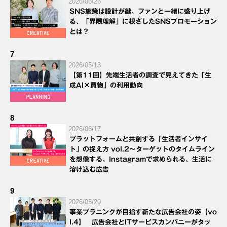
2026/06/26
SNS施策は設計が鍵。ファンと一緒に盛り上げ
る、「界隈理解」に根ざしたSNSプロモーション
とは？
7
2026/05/13
【第11回】先端生活者の調査で見えてきた「生
成AI×買物」の利用動向
8
2026/06/17
プラットフォームと共創する「生活者インサイ
ト」の捉え方 vol.2～ターゲットのタイムライン
を想像する。Instagramで求められる、生活に
溶け込む広告
9
2026/05/20
事業プラニングが目指す新たな広告会社の姿【vo
l.4】 広告会社とITサービスカンパニーがタッ