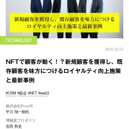
2024.10.02
NFTで顧客が動く！？新規顧客を獲得し、既
存顧客を味方につけるロイヤルティ向上施策
と最新事例
#CRM
#販促
#NFT
#web3
株式会社ProofX
平川 翔一朗氏
博報堂プロダクツ
吉田 和史