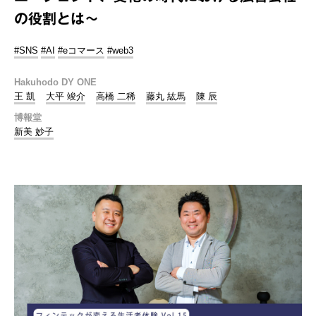
の役割とは～
#SNS
#AI
#eコマース
#web3
Hakuhodo DY ONE
王 凱
大平 竣介
高橋 二稀
藤丸 紘馬
陳 辰
博報堂
新美 妙子