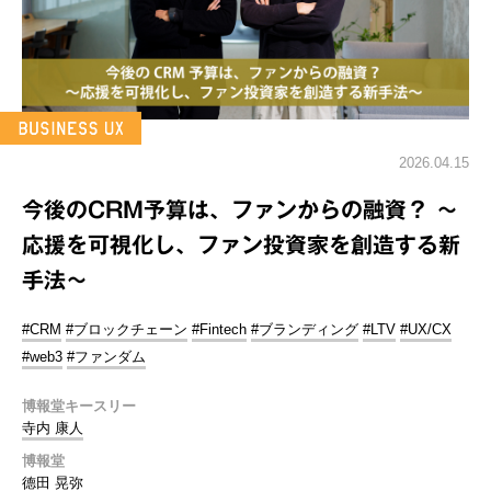
2026.04.15
今後のCRM予算は、ファンからの融資？ ～
応援を可視化し、ファン投資家を創造する新
手法～
#CRM
#ブロックチェーン
#Fintech
#ブランディング
#LTV
#UX/CX
#web3
#ファンダム
博報堂キースリー
寺内 康人
博報堂
德田 晃弥