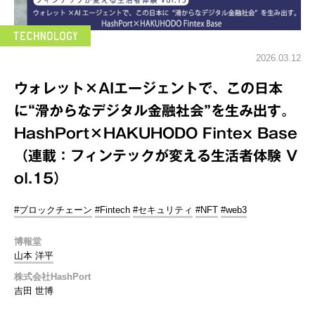
2026.03.12
ウォレット×AIエージェントで、この日本
に“滑からなデジタル金融社会”を生み出す。
HashPort×HAKUHODO Fintex Base
（連載：フィンテックが変える生活者体験 V
ol.15）
#ブロックチェーン
#Fintech
#セキュリティ
#NFT
#web3
博報堂
山本 洋平
株式会社HashPort
吉田 世博