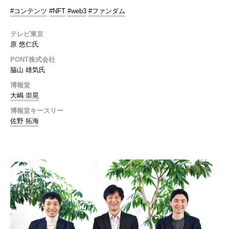
#コンテンツ
#NFT
#web3
#ファンダム
テレビ東京
原 悠仁氏
PONT株式会社
脇山 雄気氏
博報堂
大嶋 崇晃
博報堂キースリー
佐野 拓海