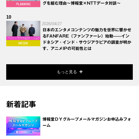
グを組む理由～博報堂×NTTデータ対談～
10
2026/04/27
日本のエンタメコンテンツの魅力を世界に響かせ
るFANFARE（ファンファーレ）始動——イン
ドネシア・インド・サウジアラビアの調査が明か
す、アニメIPの可能性とは
もっと見る
新着記事
博報堂ＤＹグループメールマガジンお申込みフォ
ーム