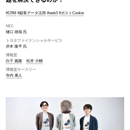
#CRM
#顧客データ活用
#web3
#ポストCookie
NEC
樋口 雄哉 氏
トヨタファイナンシャルサービス
岸本 隆平 氏
博報堂
白子 義隆
松井 大輔
博報堂キースリー
寺内 康人