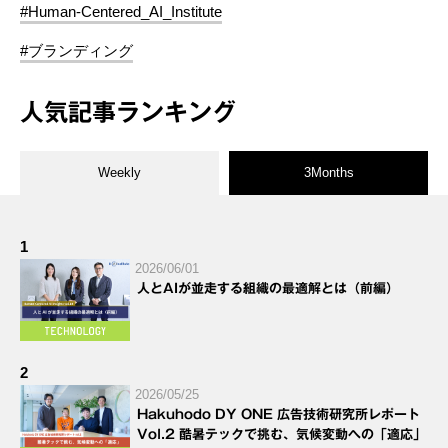
#Human-Centered_AI_Institute
#ブランディング
人気記事ランキング
Weekly
3Months
1
2026/06/01
人とAIが並走する組織の最適解とは（前編）
2
2026/05/25
Hakuhodo DY ONE 広告技術研究所レポート
Vol.2 酷暑テックで挑む、気候変動への「適応」