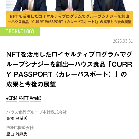
2025.03.31
NFTを活用したロイヤルティプログラムでグ
ループシナジーを創出―ハウス食品「CURR
Y PASSPORT（カレーパスポート）」の
成果と今後の展望
#CRM
#NFT
#web3
ハウス食品グループ本社株式会社
高橋 良輔氏
PONT株式会社
脇山 雄気氏