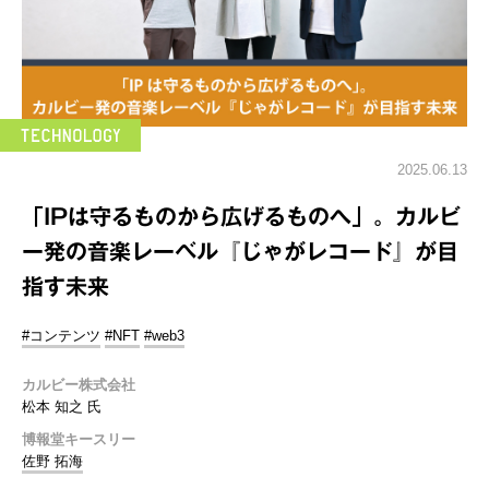
2025.06.13
「IPは守るものから広げるものへ」。カルビ
ー発の音楽レーベル『じゃがレコード』が目
指す未来
#コンテンツ
#NFT
#web3
カルビー株式会社
松本 知之 氏
博報堂キースリー
佐野 拓海