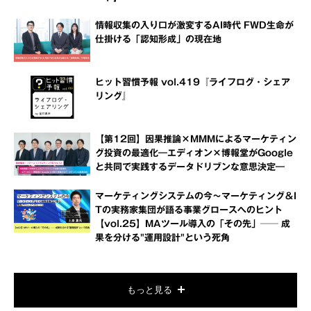
情報収集の入り口が激変するAI時代 FWD生命が
仕掛ける「認知形成」の現在地
ヒット習慣予報 vol.419『ライフログ・シェア
リング』
【第12回】因果推論×MMMによるマーケティン
グ投資の最適化―エディオン×博報堂がGoogle
と共同で実践するデータドリブンな意思決定―
マーケティングシステムの今～マーケティング＆I
Tの実務家集団が語る事業グロースへのヒント
【vol.25】MAツール導入の「その先」── 成
果を分ける"運用設計"という死角
もっと見る