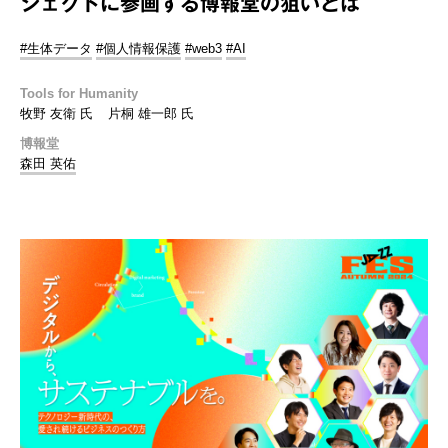
ジェクトに参画する博報堂の狙いとは
#生体データ
#個人情報保護
#web3
#AI
Tools for Humanity
牧野 友衛 氏
片桐 雄一郎 氏
博報堂
森田 英佑