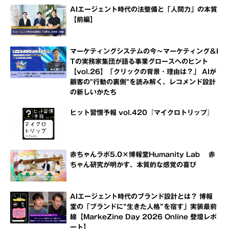
AIエージェント時代の法整備と「人間力」の本質
【前編】
マーケティングシステムの今～マーケティング＆I
Tの実務家集団が語る事業グロースへのヒント
【vol.26】「クリックの背景・理由は？」 AIが
顧客の"行動の裏側"を読み解く、レコメンド設計
の新しいかたち
ヒット習慣予報 vol.420『マイクロトリップ』
赤ちゃんラボ5.0×博報堂Humanity Lab 赤
ちゃん研究が明かす、本質的な感覚の喜び
AIエージェント時代のブランド設計とは？ 博報
堂の「ブランドに“生きた人格”を宿す」実装最前
線【MarkeZine Day 2026 Online 登壇レポ
ート】