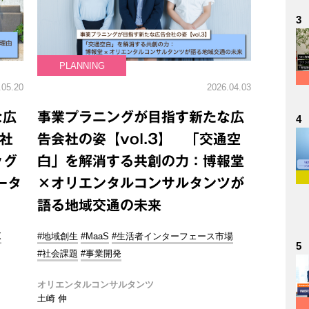
3
PLANNING
.05.20
2026.04.03
な広
事業プラニングが目指す新たな広
4
会社
告会社の姿【vol.3】 「交通空
ッグ
白」を解消する共創の力：博報堂
ータ
×オリエンタルコンサルタンツが
語る地域交通の未来
X
#地域創生
#MaaS
#生活者インターフェース市場
5
#社会課題
#事業開発
オリエンタルコンサルタンツ
土崎 伸