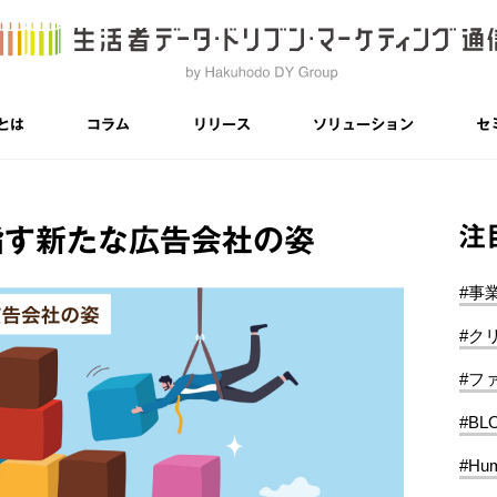
とは
コラム
リリース
ソリューション
セ
注
指す新たな広告会社の姿
#事
#ク
#フ
#BL
#Hum