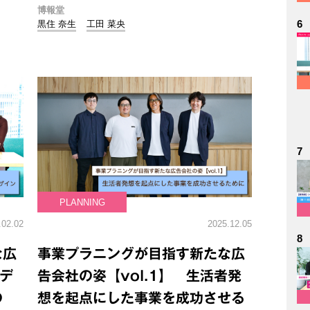
博報堂
6
黒住 奈生
工田 菜央
7
PLANNING
.02.02
2025.12.05
8
な広
事業プラニングが目指す新たな広
者デ
告会社の姿【vol.1】 生活者発
の
想を起点にした事業を成功させる