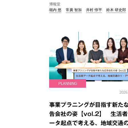
博報堂
堀内 悠
常廣 智加
井村 惇平
鈴木 研史郎
PLANNING
2026
事業プラニングが目指す新た
告会社の姿【vol.2】 生活
ータ起点で考える、地域交通