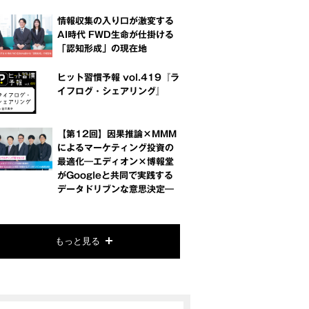
情報収集の入り口が激変する
AI時代 FWD生命が仕掛ける
「認知形成」の現在地
ヒット習慣予報 vol.419『ラ
イフログ・シェアリング』
【第12回】因果推論×MMM
によるマーケティング投資の
最適化―エディオン×博報堂
がGoogleと共同で実践する
データドリブンな意思決定―
もっと見る