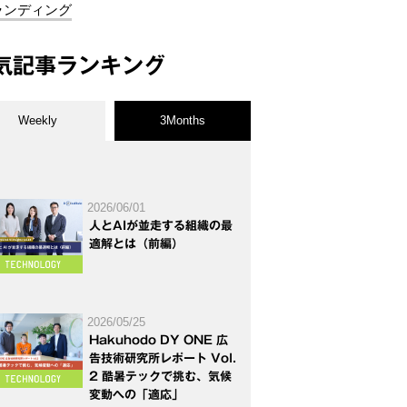
ランディング
気記事ランキング
Weekly
3Months
2026/06/01
人とAIが並走する組織の最
適解とは（前編）
2026/05/25
Hakuhodo DY ONE 広
告技術研究所レポート Vol.
2 酷暑テックで挑む、気候
変動への「適応」