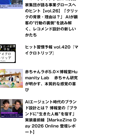
家集団が語る事業グロースへ
のヒント【vol.26】「クリッ
クの背景・理由は？」 AIが顧
客の"行動の裏側"を読み解
く、レコメンド設計の新しい
かたち
ヒット習慣予報 vol.420『マ
イクロトリップ』
赤ちゃんラボ5.0×博報堂Hu
manity Lab 赤ちゃん研究
が明かす、本質的な感覚の喜
び
AIエージェント時代のブラン
ド設計とは？ 博報堂の「ブラ
ンドに“生きた人格”を宿す」
実装最前線【MarkeZine D
ay 2026 Online 登壇レポ
ート】