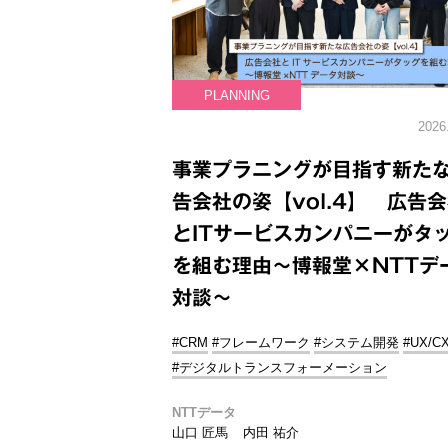
PLANNING
2026
事業プラニングが目指す新た
告会社の姿【vol.4】 広告
とITサービスカンパニーがタ
を組む理由～博報堂×NTTデ
対談～
#CRM
#フレームワーク
#システム開発
#UX/C
#デジタルトランスフォーメーション
NTTデータ
山口 匠馬
内田 祐介