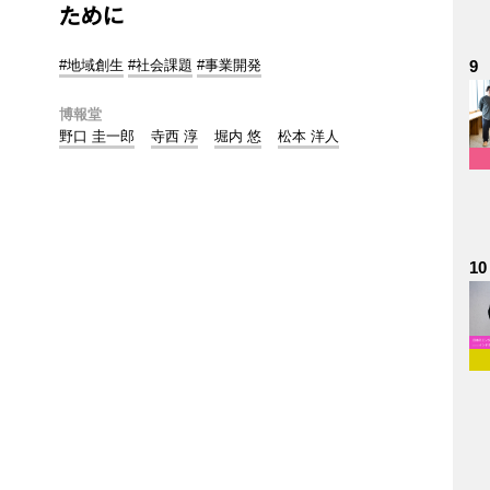
ために
#地域創生
#社会課題
#事業開発
9
博報堂
野口 圭一郎
寺西 淳
堀内 悠
松本 洋人
10