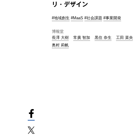
リ・デザイン
#地域創生
#MaaS
#社会課題
#事業開発
博報堂
長澤 大樹
常廣 智加
黒住 奈生
工田 菜央
奥村 莉帆