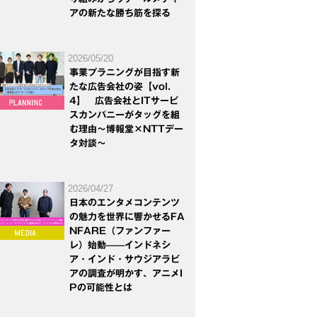
アの新たな勝ち筋を探る
2026/05/20
事業プラニングが目指す新
たな広告会社の姿【vol.
4】 広告会社とITサービ
スカンパニーがタッグを組
む理由～博報堂×NTTデー
タ対談～
2026/04/27
日本のエンタメコンテンツ
の魅力を世界に響かせるFA
NFARE（ファンファー
レ）始動——インドネシ
ア・インド・サウジアラビ
アの調査が明かす、アニメI
Pの可能性とは