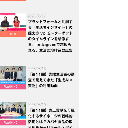
2026/06/17
プラットフォームと共創す
る「生活者インサイト」の
捉え方 vol.2～ターゲット
のタイムラインを想像す
る。Instagramで求めら
れる、生活に溶け込む広告
2026/05/13
【第11回】先端生活者の調
査で見えてきた「生成AI×
買物」の利用動向
2026/05/19
【第11回】売上貢献を可視
化するサイネージの戦略的
活用とは？カバヤ食品の取
り組みからリテールメディ