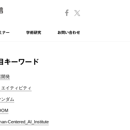
ミナー
学術研究
お問い合わせ
目キーワード
業開発
リエイティビティ
ァンダム
OOM
an-Centered_AI_Institute