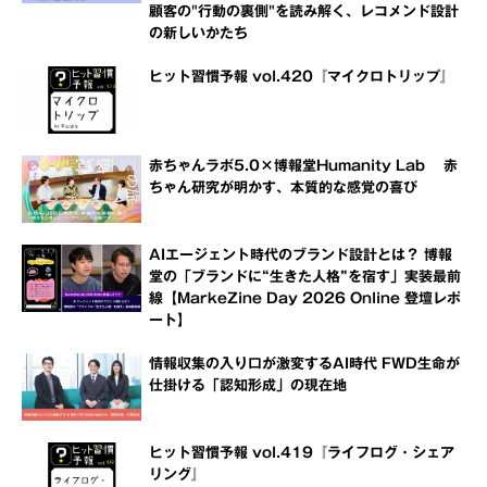
顧客の"行動の裏側"を読み解く、レコメンド設計
の新しいかたち
ヒット習慣予報 vol.420『マイクロトリップ』
赤ちゃんラボ5.0×博報堂Humanity Lab 赤
ちゃん研究が明かす、本質的な感覚の喜び
AIエージェント時代のブランド設計とは？ 博報
堂の「ブランドに“生きた人格”を宿す」実装最前
線【MarkeZine Day 2026 Online 登壇レポ
ート】
情報収集の入り口が激変するAI時代 FWD生命が
仕掛ける「認知形成」の現在地
ヒット習慣予報 vol.419『ライフログ・シェア
リング』