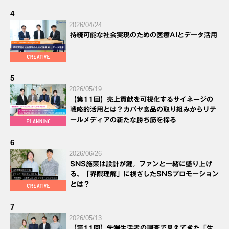
4
2026/04/24
持続可能な社会実現のための医療AIとデータ活用
5
2026/05/19
【第11回】売上貢献を可視化するサイネージの
戦略的活用とは？カバヤ食品の取り組みからリテ
ールメディアの新たな勝ち筋を探る
6
2026/06/26
SNS施策は設計が鍵。ファンと一緒に盛り上げ
る、「界隈理解」に根ざしたSNSプロモーション
とは？
7
2026/05/13
【第11回】先端生活者の調査で見えてきた「生