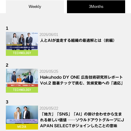
Weekly
3Months
1
2026/06/01
人とAIが並走する組織の最適解とは（前編）
2
2026/05/25
Hakuhodo DY ONE 広告技術研究所レポート
Vol.2 酷暑テックで挑む、気候変動への「適応」
3
2026/05/22
「地方」「SNS」「AI」の掛け合わせから生ま
れる新しい価値 ──ソウルドアウトグループにJ
APAN SELECTがジョインしたことの意味