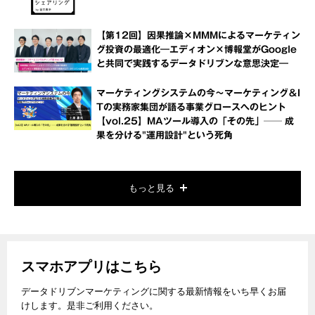
【第12回】因果推論×MMMによるマーケティン
グ投資の最適化―エディオン×博報堂がGoogle
と共同で実践するデータドリブンな意思決定―
マーケティングシステムの今～マーケティング＆I
Tの実務家集団が語る事業グロースへのヒント
【vol.25】MAツール導入の「その先」── 成
果を分ける"運用設計"という死角
もっと見る
スマホアプリはこちら
データドリブンマーケティングに関する最新情報をいち早くお届
けします。是非ご利用ください。