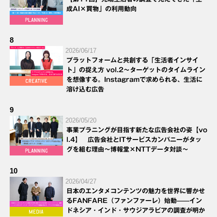
成AI×買物」の利用動向
8
2026/06/17
プラットフォームと共創する「生活者インサイ
ト」の捉え方 vol.2～ターゲットのタイムライン
を想像する。Instagramで求められる、生活に
溶け込む広告
9
2026/05/20
事業プラニングが目指す新たな広告会社の姿【vo
l.4】 広告会社とITサービスカンパニーがタッ
グを組む理由～博報堂×NTTデータ対談～
10
2026/04/27
日本のエンタメコンテンツの魅力を世界に響かせ
るFANFARE（ファンファーレ）始動——イン
ドネシア・インド・サウジアラビアの調査が明か