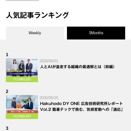
人気記事ランキング
Weekly
3Months
1
2026/06/01
人とAIが並走する組織の最適解とは（前編）
2
2026/05/25
Hakuhodo DY ONE 広告技術研究所レポート
Vol.2 酷暑テックで挑む、気候変動への「適応」
3