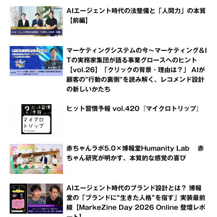
AIエージェント時代の法整備と「人間力」の本質
【前編】
マーケティングシステムの今～マーケティング＆I
Tの実務家集団が語る事業グロースへのヒント
【vol.26】「クリックの背景・理由は？」 AIが
顧客の"行動の裏側"を読み解く、レコメンド設計
の新しいかたち
ヒット習慣予報 vol.420『マイクロトリップ』
赤ちゃんラボ5.0×博報堂Humanity Lab 赤
ちゃん研究が明かす、本質的な感覚の喜び
AIエージェント時代のブランド設計とは？ 博報
堂の「ブランドに“生きた人格”を宿す」実装最前
線【MarkeZine Day 2026 Online 登壇レポ