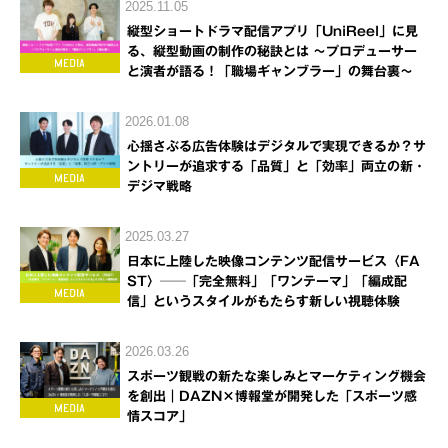
2025.11.05
縦型ショートドラマ配信アプリ「UniReel」に見
る、縦型動画の制作の秘訣とは ～プロデューサー
と演者が語る！「職場ギャンブラー」の舞台裏～
2026.01.08
心揺さぶる広告体験はデジタルで実現できるか？サ
ントリーが追求する「品質」と「効率」両立の新・
デジマ戦略
2025.03.27
日本に上陸した映像コンテンツ配信サービス〈FA
ST〉──「完全無料」「ワンテーマ」「編成配
信」というスタイルがもたらす新しい視聴体験
2026.03.26
スポーツ観戦の新たな楽しみとマーケティング機会
を創出｜DAZN×博報堂が開発した「スポーツ感
情スコア」