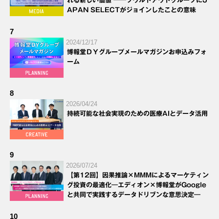
れる新しい価値 ──ソウルドアウトグループにJ
APAN SELECTがジョインしたことの意味
7
2024/12/17
博報堂ＤＹグループメールマガジンお申込みフォ
ーム
8
2026/04/24
持続可能な社会実現のための医療AIとデータ活用
9
2026/07/24
【第12回】因果推論×MMMによるマーケティン
グ投資の最適化―エディオン×博報堂がGoogle
と共同で実践するデータドリブンな意思決定―
10