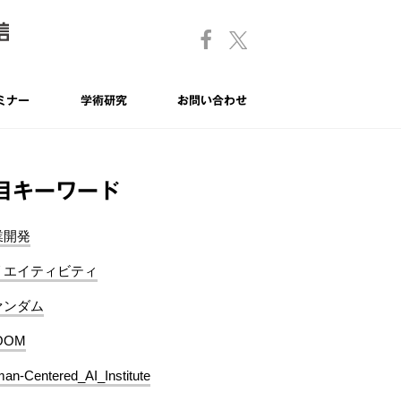
ミナー
学術研究
お問い合わせ
目キーワード
業開発
リエイティビティ
ァンダム
OOM
an-Centered_AI_Institute