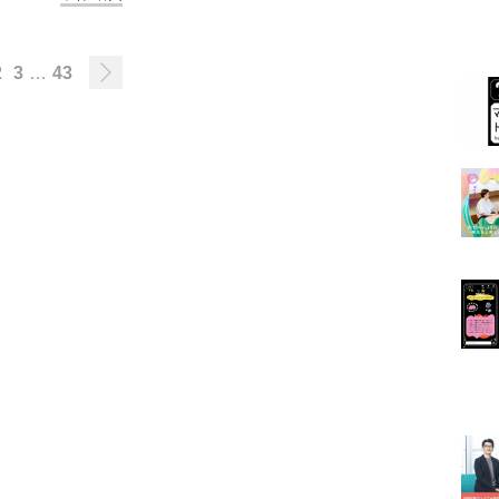
2
3
…
43