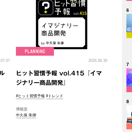
6
.07.07
2026.06.30
7
ル
ヒット習慣予報 vol.415『イマ
ジナリー商品開発』
#ヒット習慣予報
#トレンド
8
博報堂
中久保 朱律