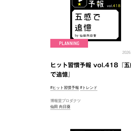
2026
ヒット習慣予報 vol.418『五
で追憶』
#ヒット習慣予報
#トレンド
博報堂プロダクツ
仙田 向日葵