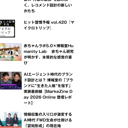
く、レコメンド設計の新しい
かたち
ヒット習慣予報 vol.420『マ
イクロトリップ』
赤ちゃんラボ5.0×博報堂Hu
manity Lab 赤ちゃん研究
が明かす、本質的な感覚の喜
び
AIエージェント時代のブラン
ド設計とは？ 博報堂の「ブラ
ンドに“生きた人格”を宿す」
実装最前線【MarkeZine D
ay 2026 Online 登壇レポ
ート】
情報収集の入り口が激変する
AI時代 FWD生命が仕掛ける
「認知形成」の現在地