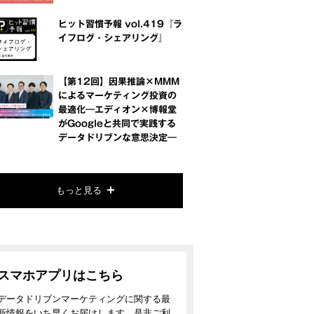
ヒット習慣予報 vol.419『ラ
イフログ・シェアリング』
【第12回】因果推論×MMM
によるマーケティング投資の
最適化―エディオン×博報堂
がGoogleと共同で実践する
データドリブンな意思決定―
もっと見る
スマホアプリはこちら
データドリブンマーケティングに関する最
新情報をいち早くお届けします。是非ご利