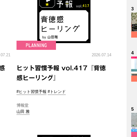
3
4
.07.21
2026.07.14
感
ヒット習慣予報 vol.417『背徳
感ヒーリング』
#ヒット習慣予報
#トレンド
博報堂
5
山田 雅