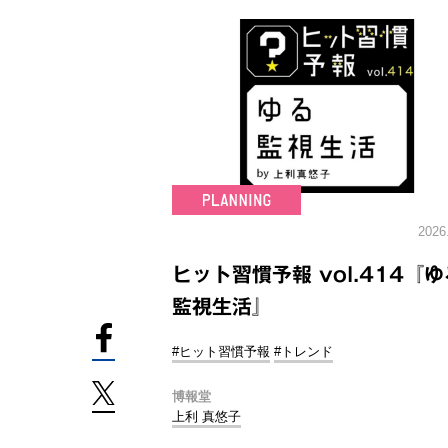
2026
ヒット習慣予報 vol.414『ゆ
監視生活』
#ヒット習慣予報
#トレンド
博報堂
上利 真悠子