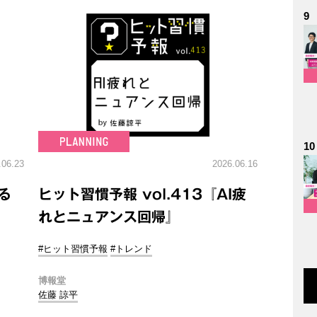
9
10
.06.23
2026.06.16
る
ヒット習慣予報 vol.413『AI疲
れとニュアンス回帰』
#ヒット習慣予報
#トレンド
博報堂
佐藤 諒平