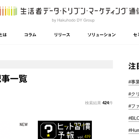
とは
コラム
リリース
ソリューション
セ
注
記事一覧
#事
#ク
検索結果
424
件
#フ
#BL
#Hum