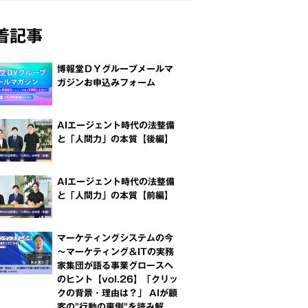
着記事
博報堂ＤＹグループメールマ
ガジンお申込みフォーム
AIエージェント時代の法整備
と「人間力」の本質【後編】
AIエージェント時代の法整備
と「人間力」の本質【前編】
マーケティングシステムの今
～マーケティング＆ITの実務
家集団が語る事業グロースへ
のヒント【vol.26】「クリッ
クの背景・理由は？」 AIが顧
客の"行動の裏側"を読み解