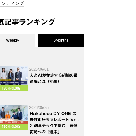
ランディング
気記事ランキング
Weekly
3Months
2026/06/01
人とAIが並走する組織の最
適解とは（前編）
2026/05/25
Hakuhodo DY ONE 広
告技術研究所レポート Vol.
2 酷暑テックで挑む、気候
変動への「適応」