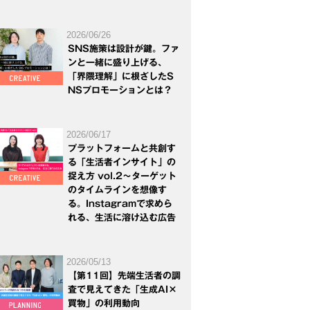
2026/06/26
SNS施策は設計が鍵。ファ
ンと一緒に盛り上げる、
「界隈理解」に根ざしたS
NSプロモーションとは？
2026/06/17
プラットフォームと共創す
る「生活者インサイト」の
捉え方 vol.2～ターゲット
のタイムラインを想像す
る。Instagramで求めら
れる、生活に溶け込む広告
2026/05/13
【第11回】先端生活者の調
査で見えてきた「生成AI×
買物」の利用動向