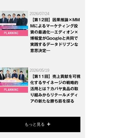
2026/07/24
【第12回】因果推論×MM
Mによるマーケティング投
資の最適化―エディオン×
博報堂がGoogleと共同で
実践するデータドリブンな
意思決定―
2026/05/19
【第11回】売上貢献を可視
化するサイネージの戦略的
活用とは？カバヤ食品の取
り組みからリテールメディ
アの新たな勝ち筋を探る
もっと見る