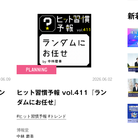
新
.06.09
2026.06.02
ン
ヒット習慣予報 vol.411『ラン
ダムにお任せ』
#ヒット習慣予報
#トレンド
博報堂
中林 磨美