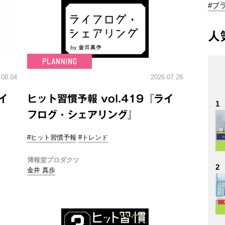
#ブ
人
.08.04
2026.07.28
イ
ヒット習慣予報 vol.419『ライ
1
フログ・シェアリング』
#ヒット習慣予報
#トレンド
博報堂プロダクツ
2
金井 真歩