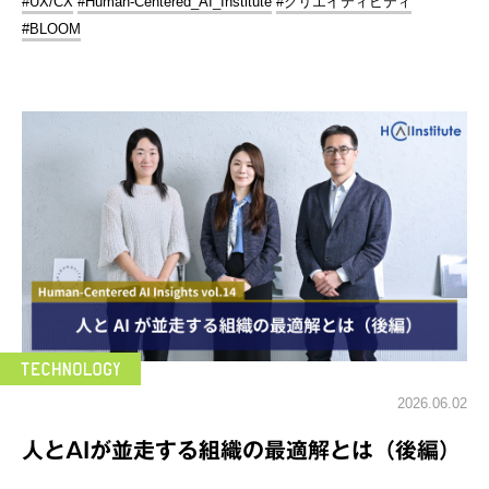
#UX/CX
#Human-Centered_AI_Institute
#クリエイティビティ
#BLOOM
2026.06.02
人とAIが並走する組織の最適解とは（後編）