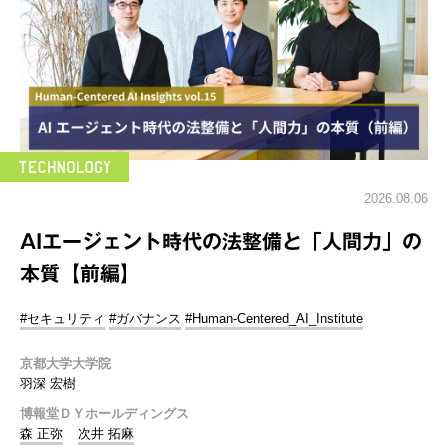
2026.08.06
AIエージェント時代の法整備と「人間力」の
本質【前編】
#セキュリティ
#ガバナンス
#Human-Centered_AI_Institute
京都大学大学院
羽深 宏樹
博報堂ＤＹホールディングス
森 正弥
次井 拓麻