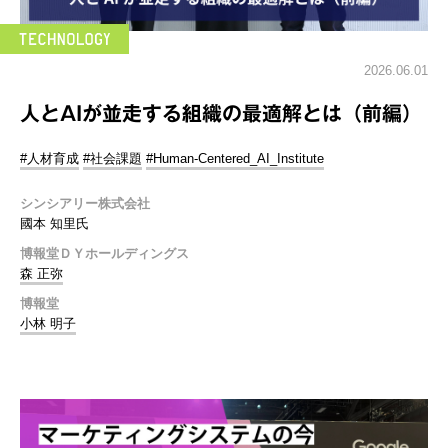
2026.06.01
人とAIが並走する組織の最適解とは（前編）
#人材育成
#社会課題
#Human-Centered_AI_Institute
シンシアリー株式会社
國本 知里氏
博報堂ＤＹホールディングス
森 正弥
博報堂
小林 明子