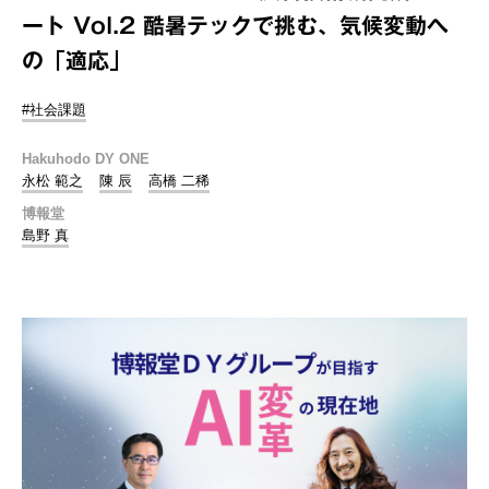
ート Vol.2 酷暑テックで挑む、気候変動へ
の「適応」
#社会課題
Hakuhodo DY ONE
永松 範之
陳 辰
高橋 二稀
博報堂
島野 真