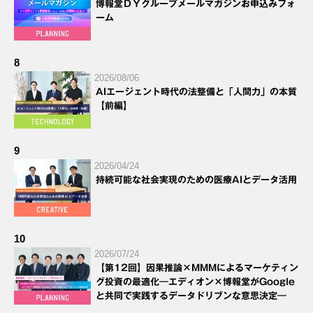
博報堂ＤＹグループメールマガジンお申込みフォ
ーム
8
2026/08/06
AIエージェント時代の法整備と「人間力」の本質
【前編】
9
2026/04/24
持続可能な社会実現のための医療AIとデータ活用
10
2026/07/24
【第12回】因果推論×MMMによるマーケティン
グ投資の最適化―エディオン×博報堂がGoogle
と共同で実践するデータドリブンな意思決定―