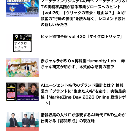
マーケティングシステムの今～マーケティング＆I
Tの実務家集団が語る事業グロースへのヒント
【vol.26】「クリックの背景・理由は？」 AIが
顧客の"行動の裏側"を読み解く、レコメンド設計
の新しいかたち
ヒット習慣予報 vol.420『マイクロトリップ』
赤ちゃんラボ5.0×博報堂Humanity Lab 赤
ちゃん研究が明かす、本質的な感覚の喜び
AIエージェント時代のブランド設計とは？ 博報
堂の「ブランドに“生きた人格”を宿す」実装最前
線【MarkeZine Day 2026 Online 登壇レポ
ート】
情報収集の入り口が激変するAI時代 FWD生命が
仕掛ける「認知形成」の現在地