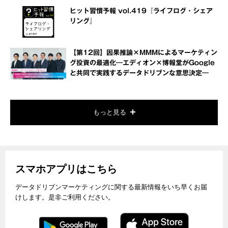
ヒット習慣予報 vol.419『ライフログ・シェア
リング』
【第12回】因果推論×MMMによるマーケティン
グ投資の最適化―エディオン×博報堂がGoogle
と共同で実践するデータドリブンな意思決定―
もっと見る
スマホアプリはこちら
データドリブンマーケティングに関する最新情報をいち早くお届
けします。是非ご利用ください。