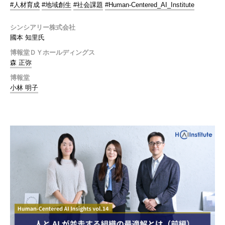
#人材育成
#地域創生
#社会課題
#Human-Centered_AI_Institute
シンシアリー株式会社
國本 知里氏
博報堂ＤＹホールディングス
森 正弥
博報堂
小林 明子