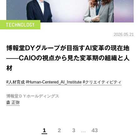
2026.05.21
博報堂DYグループが目指すAI変革の現在地
——CAIOの視点から見た変革期の組織と人
材
#人材育成
#Human-Centered_AI_Institute
#クリエイティビティ
博報堂ＤＹホールディングス
森 正弥
1
2
3
43
…