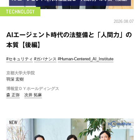
2026.08.07
AIエージェント時代の法整備と「人間力」の
本質【後編】
#セキュリティ
#ガバナンス
#Human-Centered_AI_Institute
京都大学大学院
羽深 宏樹
博報堂ＤＹホールディングス
森 正弥
次井 拓麻