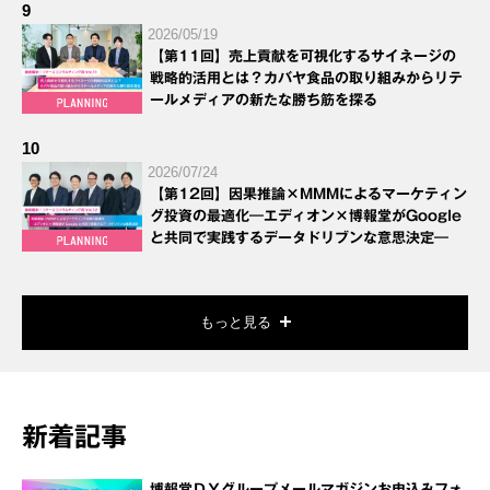
9
2026/05/19
【第11回】売上貢献を可視化するサイネージの
戦略的活用とは？カバヤ食品の取り組みからリテ
ールメディアの新たな勝ち筋を探る
10
2026/07/24
【第12回】因果推論×MMMによるマーケティン
グ投資の最適化―エディオン×博報堂がGoogle
と共同で実践するデータドリブンな意思決定―
もっと見る
新着記事
博報堂ＤＹグループメールマガジンお申込みフォ