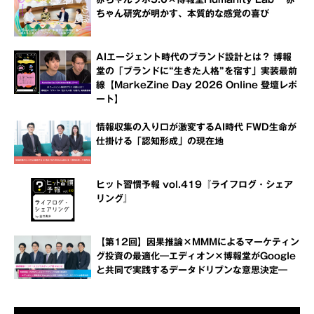
ちゃん研究が明かす、本質的な感覚の喜び
AIエージェント時代のブランド設計とは？ 博報
堂の「ブランドに“生きた人格”を宿す」実装最前
線【MarkeZine Day 2026 Online 登壇レポ
ート】
情報収集の入り口が激変するAI時代 FWD生命が
仕掛ける「認知形成」の現在地
ヒット習慣予報 vol.419『ライフログ・シェア
リング』
【第12回】因果推論×MMMによるマーケティン
グ投資の最適化―エディオン×博報堂がGoogle
と共同で実践するデータドリブンな意思決定―