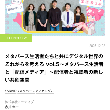
TECHNOLOGY
2025.12.22
メタバース生活者たちと共にデジタル世界の
これからを考える vol.5～メタバース生活者
と「配信メディア」～配信者と視聴者の新し
い共創空間
#AR/VR
#メタバース
#ファンダム
株式会社ミラティブ
赤川 隼一