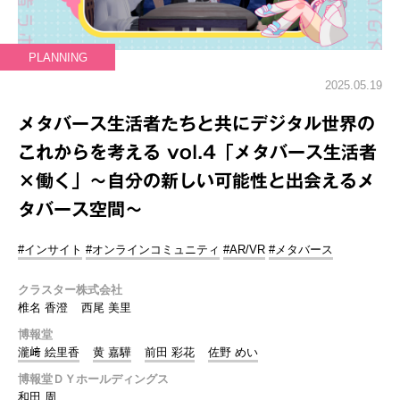
PLANNING
2025.05.19
メタバース生活者たちと共にデジタル世界の
これからを考える vol.4「メタバース生活者
×働く」～自分の新しい可能性と出会えるメ
タバース空間～
#インサイト
#オンラインコミュニティ
#AR/VR
#メタバース
クラスター株式会社
椎名 香澄
西尾 美里
博報堂
瀧﨑 絵里香
黄 嘉驊
前田 彩花
佐野 めい
博報堂ＤＹホールディングス
和田 周