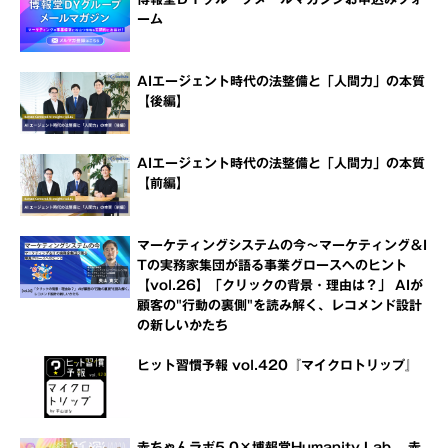
ーム
AIエージェント時代の法整備と「人間力」の本質
【後編】
AIエージェント時代の法整備と「人間力」の本質
【前編】
マーケティングシステムの今～マーケティング＆I
Tの実務家集団が語る事業グロースへのヒント
【vol.26】「クリックの背景・理由は？」 AIが
顧客の"行動の裏側"を読み解く、レコメンド設計
の新しいかたち
ヒット習慣予報 vol.420『マイクロトリップ』
赤ちゃんラボ5.0×博報堂Humanity Lab 赤