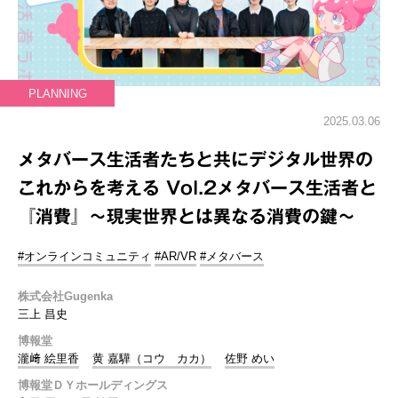
PLANNING
2025.03.06
メタバース生活者たちと共にデジタル世界の
これからを考える Vol.2メタバース生活者と
『消費』～現実世界とは異なる消費の鍵～
#オンラインコミュニティ
#AR/VR
#メタバース
株式会社Gugenka
三上 昌史
博報堂
瀧﨑 絵里香
黄 嘉驊（コウ カカ）
佐野 めい
博報堂ＤＹホールディングス