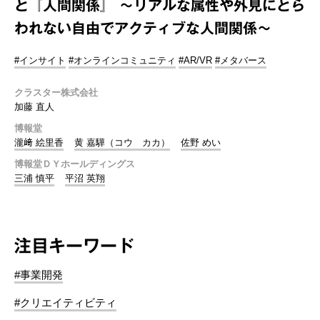
と『人間関係』 ～リアルな属性や外見にとら
われない自由でアクティブな人間関係～
#インサイト
#オンラインコミュニティ
#AR/VR
#メタバース
クラスター株式会社
加藤 直人
博報堂
瀧﨑 絵里香
黄 嘉驊（コウ カカ）
佐野 めい
博報堂ＤＹホールディングス
三浦 慎平
平沼 英翔
注目キーワード
#事業開発
#クリエイティビティ