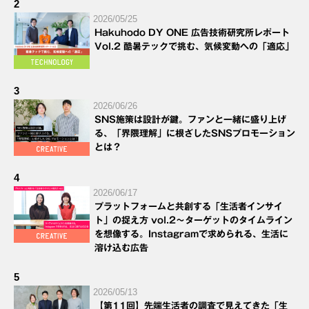
2
2026/05/25
Hakuhodo DY ONE 広告技術研究所レポート
Vol.2 酷暑テックで挑む、気候変動への「適応」
3
2026/06/26
SNS施策は設計が鍵。ファンと一緒に盛り上げ
る、「界隈理解」に根ざしたSNSプロモーション
とは？
4
2026/06/17
プラットフォームと共創する「生活者インサイ
ト」の捉え方 vol.2～ターゲットのタイムライン
を想像する。Instagramで求められる、生活に
溶け込む広告
5
2026/05/13
【第11回】先端生活者の調査で見えてきた「生