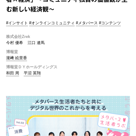
む新しい経済観～
#インサイト
#オンラインコミュニティ
#メタバース
#コンテンツ
株式会社Zrek
今村 優希
江口 遼馬
博報堂
瀧﨑 絵里香
博報堂ＤＹホールディングス
和田 周
平沼 英翔