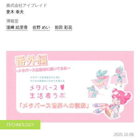
株式会社アイブレイド
妻木 泰夫
博報堂
瀧﨑 絵里香
佐野 めい
前田 彩花
TECHNOLOGY
2025.10.06