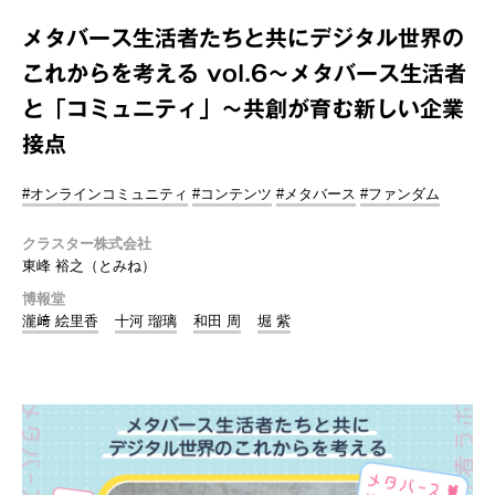
メタバース生活者たちと共にデジタル世界の
これからを考える vol.6～メタバース生活者
と「コミュニティ」～共創が育む新しい企業
接点
#オンラインコミュニティ
#コンテンツ
#メタバース
#ファンダム
クラスター株式会社
東峰 裕之（とみね）
博報堂
瀧﨑 絵里香
十河 瑠璃
和田 周
堀 紫