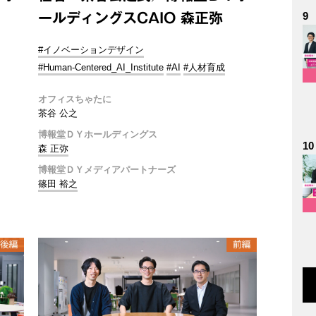
9
ールディングスCAIO 森正弥
#イノベーションデザイン
#Human-Centered_AI_Institute
#AI
#人材育成
オフィスちゃたに
茶谷 公之
博報堂ＤＹホールディングス
10
森 正弥
博報堂ＤＹメディアパートナーズ
篠田 裕之