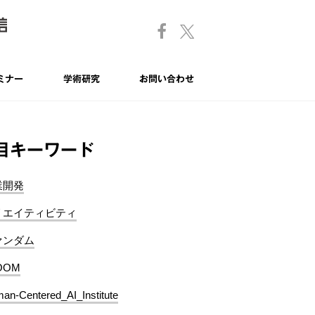
ミナー
学術研究
お問い合わせ
目キーワード
業開発
リエイティビティ
ァンダム
OOM
an-Centered_AI_Institute