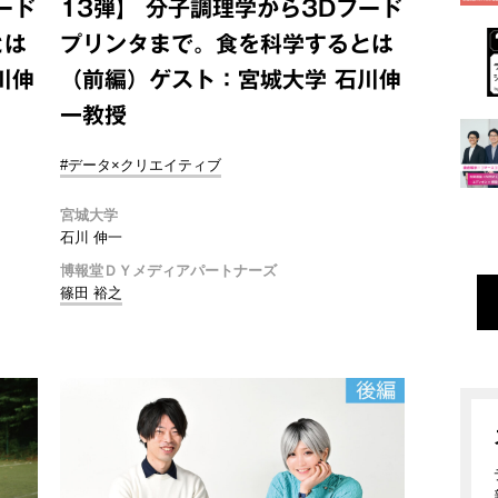
ード
13弾】 分子調理学から3Dフード
とは
プリンタまで。食を科学するとは
川伸
（前編）ゲスト：宮城大学 石川伸
一教授
#データ×クリエイティブ
宮城大学
石川 伸一
博報堂ＤＹメディアパートナーズ
篠田 裕之