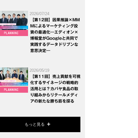
2026/07/24
【第12回】因果推論×MM
Mによるマーケティング投
資の最適化―エディオン×
博報堂がGoogleと共同で
実践するデータドリブンな
意思決定―
2026/05/19
【第11回】売上貢献を可視
化するサイネージの戦略的
活用とは？カバヤ食品の取
り組みからリテールメディ
アの新たな勝ち筋を探る
もっと見る