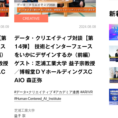
新
CREATIVE
.08.09
2024.08.08
【第
データ・クリエイティブ対談【第
ース
14弾】 技術とインターフェース
編）
をいかにデザインするか（前編）
教授
ゲスト：芝浦工業大学 益子宗教授
スC
／博報堂ＤＹホールディングスC
AIO 森正弥
#データ×クリエイティブ
#アカデミア連携
#AR/VR
#Human-Centered_AI_Institute
芝浦工業大学
益子 宗