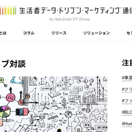
とは
コラム
リリース
ソリューション
セ
注
ィブ対談
#事
#ク
#フ
#BL
#Hum