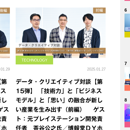
6
TECHNOLOGY
7
.01.29
2025.01.27
【第
データ・クリエイティブ対談【第
ネス
15弾】 「技術力」と「ビジネス
新し
モデル」と「思い」の融合が新し
8
ゲス
い産業を生み出す（前編） ゲス
発責
ト：元プレイステーション開発責
Ｙホ
任者 茶谷公之氏／博報堂ＤＹホ