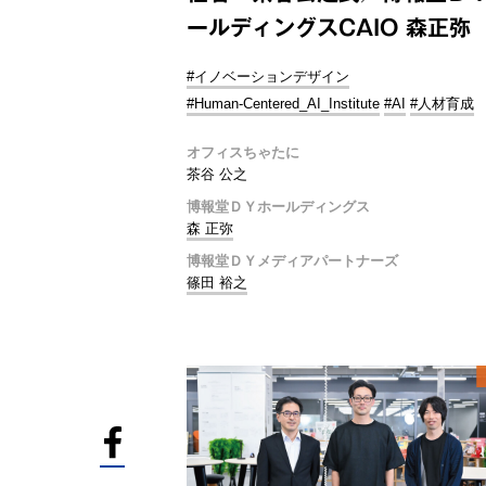
ールディングスCAIO 森正弥
#イノベーションデザイン
#Human-Centered_AI_Institute
#AI
#人材育成
オフィスちゃたに
茶谷 公之
博報堂ＤＹホールディングス
森 正弥
博報堂ＤＹメディアパートナーズ
篠田 裕之