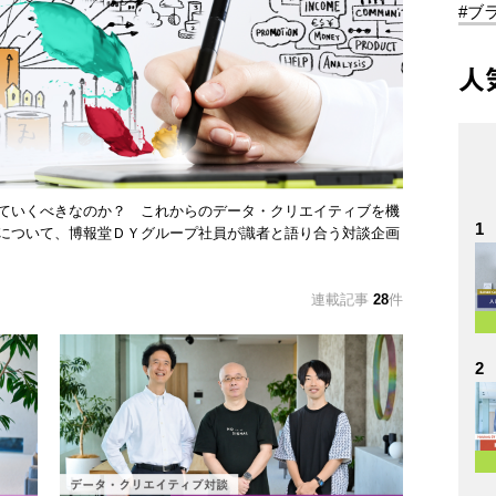
#ブ
人
ていくべきなのか？ これからのデータ・クリエイティブを機
1
について、博報堂ＤＹグループ社員が識者と語り合う対談企画
連載記事
28
件
2