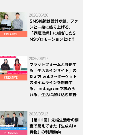
2026/06/26
SNS施策は設計が鍵。ファ
ンと一緒に盛り上げる、
「界隈理解」に根ざしたS
NSプロモーションとは？
2026/06/17
プラットフォームと共創す
る「生活者インサイト」の
捉え方 vol.2～ターゲット
のタイムラインを想像す
る。Instagramで求めら
れる、生活に溶け込む広告
2026/05/13
【第11回】先端生活者の調
査で見えてきた「生成AI×
買物」の利用動向