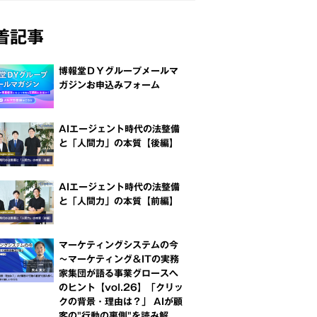
着記事
博報堂ＤＹグループメールマ
ガジンお申込みフォーム
AIエージェント時代の法整備
と「人間力」の本質【後編】
AIエージェント時代の法整備
と「人間力」の本質【前編】
マーケティングシステムの今
～マーケティング＆ITの実務
家集団が語る事業グロースへ
のヒント【vol.26】「クリッ
クの背景・理由は？」 AIが顧
客の"行動の裏側"を読み解