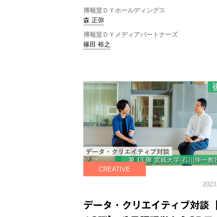
博報堂ＤＹホールディングス
森 正弥
博報堂ＤＹメディアパートナーズ
篠田 裕之
CREATIVE
2023
データ・クリエイティブ対談