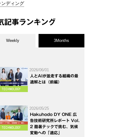
ランディング
気記事ランキング
Weekly
3Months
2026/06/01
人とAIが並走する組織の最
適解とは（前編）
2026/05/25
Hakuhodo DY ONE 広
告技術研究所レポート Vol.
2 酷暑テックで挑む、気候
変動への「適応」