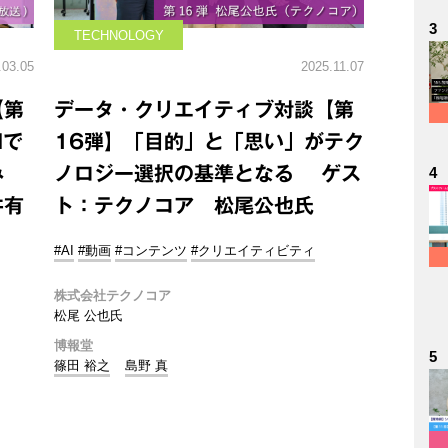
3
TECHNOLOGY
.03.05
2025.11.07
【第
データ・クリエイティブ対談【第
Iで
16弾】「目的」と「思い」がテク
試み
ノロジー選択の基準となる ゲス
4
井有
ト：テクノコア 松尾公也氏
#AI
#動画
#コンテンツ
#クリエイティビティ
株式会社テクノコア
松尾 公也氏
博報堂
5
篠田 裕之
島野 真