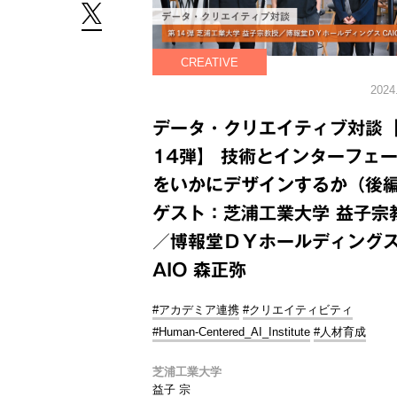
CREATIVE
2024
データ・クリエイティブ対談
14弾】 技術とインターフェ
をいかにデザインするか（後
ゲスト：芝浦工業大学 益子宗
／博報堂ＤＹホールディング
AIO 森正弥
#アカデミア連携
#クリエイティビティ
#Human-Centered_AI_Institute
#人材育成
芝浦工業大学
益子 宗