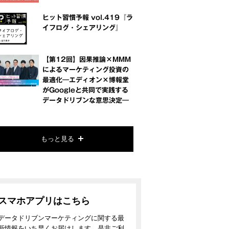
ヒット習慣予報 vol.419『ラ
イフログ・シェアリング』
【第12回】因果推論×MMM
によるマーケティング投資の
最適化―エディオン×博報堂
がGoogleと共同で実践する
データドリブンな意思決定―
もっと見る
スマホアプリはこちら
データドリブンマーケティングに関する最
新情報をいち早くお届けします。是非ご利