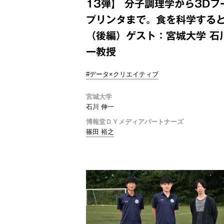
13弾】 分子調理学から3Dフ
プリンタまで。食を科学する
（後編）ゲスト：宮城大学 石
一教授
#データ×クリエイティブ
宮城大学
石川 伸一
博報堂ＤＹメディアパートナーズ
篠田 裕之