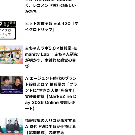
く、レコメンド設計の新しい
かたち
ヒット習慣予報 vol.420『マ
イクロトリップ』
赤ちゃんラボ5.0×博報堂Hu
manity Lab 赤ちゃん研究
が明かす、本質的な感覚の喜
び
AIエージェント時代のブラン
ド設計とは？ 博報堂の「ブラ
ンドに“生きた人格”を宿す」
実装最前線【MarkeZine D
ay 2026 Online 登壇レポ
ート】
情報収集の入り口が激変する
AI時代 FWD生命が仕掛ける
「認知形成」の現在地