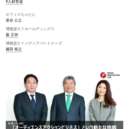
#人材育成
オフィスちゃたに
茶谷 公之
博報堂ＤＹホールディングス
森 正弥
博報堂ＤＹメディアパートナーズ
篠田 裕之