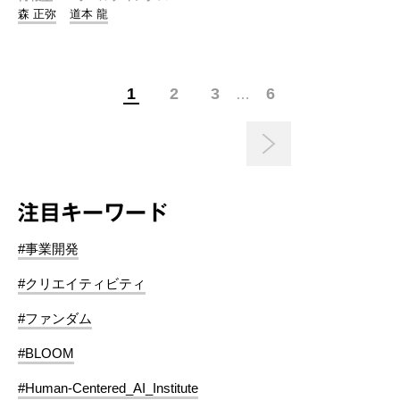
森 正弥
道本 龍
1
2
3
6
…
注目キーワード
#事業開発
#クリエイティビティ
#ファンダム
#BLOOM
#Human-Centered_AI_Institute