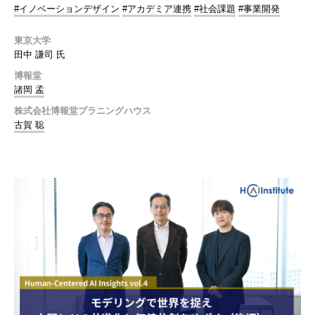
#イノベーションデザイン
#アカデミア連携
#社会課題
#事業開発
東京大学
田中 謙司 氏
博報堂
諸岡 孟
株式会社博報堂プラニングハウス
古賀 聡