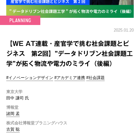
2025.01.20
【WE AT連載・産官学で挑む社会課題とビ
ジネス 第2回】”データドリブン社会課題工
学”が拓く物流や電力のミライ（後編）
#イノベーションデザイン
#アカデミア連携
#社会課題
東京大学
田中 謙司 氏
博報堂
諸岡 孟
株式会社博報堂プラニングハウス
古賀 聡