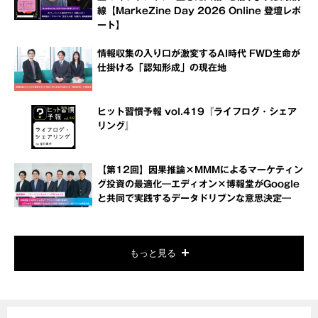
線【MarkeZine Day 2026 Online 登壇レポ
ート】
情報収集の入り口が激変するAI時代 FWD生命が
仕掛ける「認知形成」の現在地
ヒット習慣予報 vol.419『ライフログ・シェア
リング』
【第12回】因果推論×MMMによるマーケティン
グ投資の最適化―エディオン×博報堂がGoogle
と共同で実践するデータドリブンな意思決定―
もっと見る