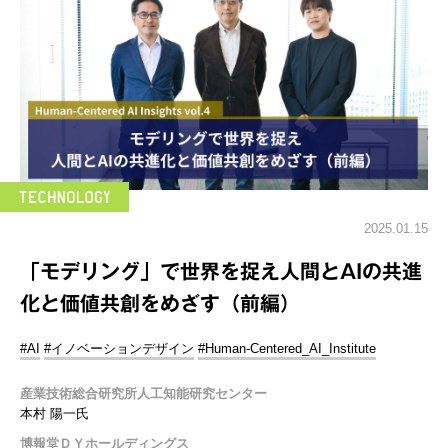
2025.01.15
「モデリング」で世界を捉え人間とAIの共進
化と価値共創をめざす（前編）
#AI
#イノベーションデザイン
#Human-Centered_AI_Institute
産業技術総合研究所人工知能研究センター
本村 陽一氏
博報堂ＤＹホールディングス