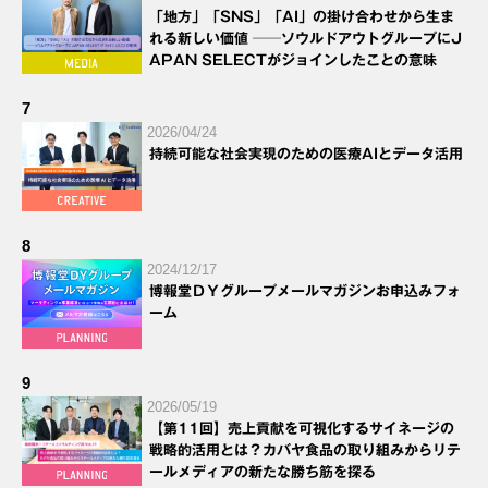
「地方」「SNS」「AI」の掛け合わせから生ま
れる新しい価値 ──ソウルドアウトグループにJ
APAN SELECTがジョインしたことの意味
7
2026/04/24
持続可能な社会実現のための医療AIとデータ活用
8
2024/12/17
博報堂ＤＹグループメールマガジンお申込みフォ
ーム
9
2026/05/19
【第11回】売上貢献を可視化するサイネージの
戦略的活用とは？カバヤ食品の取り組みからリテ
ールメディアの新たな勝ち筋を探る