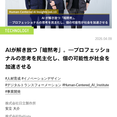
2026.04.09
AIが解き放つ「暗黙考」。―プロフェッショ
ナルの思考を民主化し、個の可能性が社会を
加速させる
#人材育成
#イノベーションデザイン
#デジタルトランスフォーメーション
#Human-Centered_AI_Institute
#事業開発
株式会社日立製作所
安立 大介
株式会社Ballista