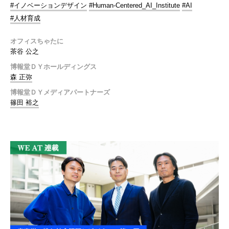
#イノベーションデザイン
#Human-Centered_AI_Institute
#AI
#人材育成
オフィスちゃたに
茶谷 公之
博報堂ＤＹホールディングス
森 正弥
博報堂ＤＹメディアパートナーズ
篠田 裕之