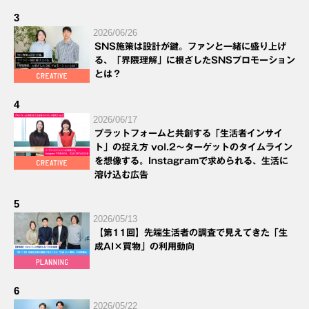
3
2026/06/26
SNS施策は設計が鍵。ファンと一緒に盛り上げ
る、「界隈理解」に根ざしたSNSプロモーション
とは？
4
2026/06/17
プラットフォームと共創する「生活者インサイ
ト」の捉え方 vol.2～ターゲットのタイムライン
を想像する。Instagramで求められる、生活に
溶け込む広告
5
2026/05/13
【第11回】先端生活者の調査で見えてきた「生
成AI×買物」の利用動向
6
2026/05/22