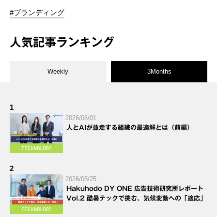
#ブランディング
人気記事ランキング
Weekly
3Months
1
2026/06/01
人とAIが並走する組織の最適解とは（前編）
2
2026/05/25
Hakuhodo DY ONE 広告技術研究所レポート
Vol.2 酷暑テックで挑む、気候変動への「適応」