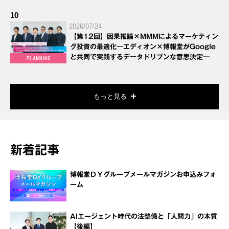
10
2026/07/24
【第12回】因果推論×MMMによるマーケティン
グ投資の最適化―エディオン×博報堂がGoogle
と共同で実践するデータドリブンな意思決定―
もっと見る
新着記事
博報堂ＤＹグループメールマガジンお申込みフォ
ーム
AIエージェント時代の法整備と「人間力」の本質
【後編】