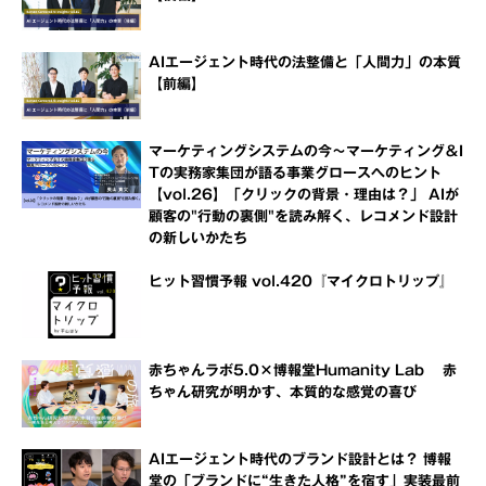
AIエージェント時代の法整備と「人間力」の本質
【前編】
マーケティングシステムの今～マーケティング＆I
Tの実務家集団が語る事業グロースへのヒント
【vol.26】「クリックの背景・理由は？」 AIが
顧客の"行動の裏側"を読み解く、レコメンド設計
の新しいかたち
ヒット習慣予報 vol.420『マイクロトリップ』
赤ちゃんラボ5.0×博報堂Humanity Lab 赤
ちゃん研究が明かす、本質的な感覚の喜び
AIエージェント時代のブランド設計とは？ 博報
堂の「ブランドに“生きた人格”を宿す」実装最前