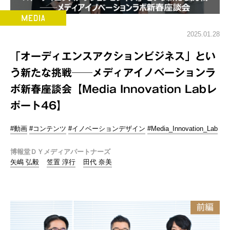
2025.01.28
「オーディエンスアクションビジネス」とい
う新たな挑戦──メディアイノベーションラ
ボ新春座談会【Media Innovation Labレ
ポート46】
#動画
#コンテンツ
#イノベーションデザイン
#Media_Innovation_Lab
博報堂ＤＹメディアパートナーズ
矢嶋 弘毅
笠置 淳行
田代 奈美