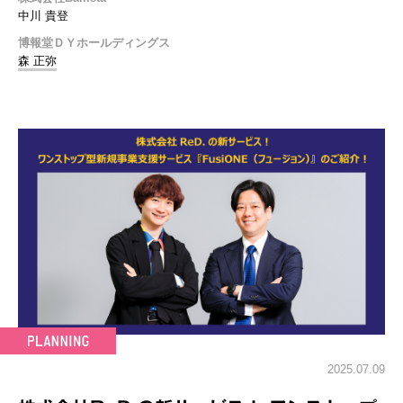
中川 貴登
博報堂ＤＹホールディングス
森 正弥
2025.07.09