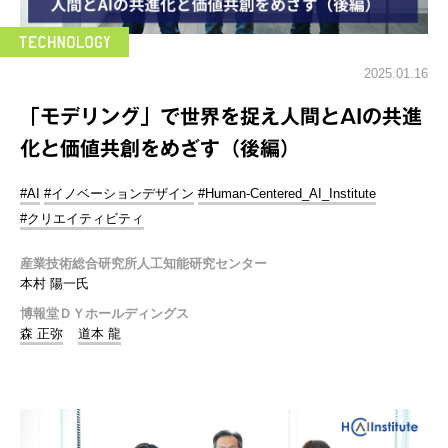
2025.01.16
「モデリング」で世界を捉え人間とAIの共進
化と価値共創をめざす（後編）
#AI
#イノベーションデザイン
#Human-Centered_AI_Institute
#クリエイティビティ
産業技術総合研究所人工知能研究センター
本村 陽一氏
博報堂ＤＹホールディングス
森 正弥
道本 龍