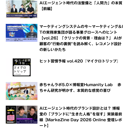
AIエージェント時代の法整備と「人間力」の本質
【前編】
マーケティングシステムの今～マーケティング＆I
Tの実務家集団が語る事業グロースへのヒント
【vol.26】「クリックの背景・理由は？」 AIが
顧客の"行動の裏側"を読み解く、レコメンド設計
の新しいかたち
ヒット習慣予報 vol.420『マイクロトリップ』
赤ちゃんラボ5.0×博報堂Humanity Lab 赤
ちゃん研究が明かす、本質的な感覚の喜び
AIエージェント時代のブランド設計とは？ 博報
堂の「ブランドに“生きた人格”を宿す」実装最前
線【MarkeZine Day 2026 Online 登壇レポ
ート】