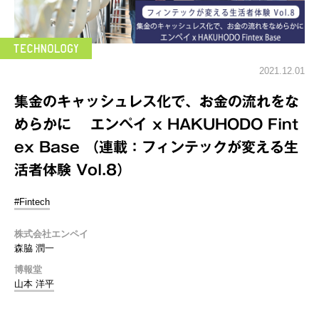
2021.12.01
集金のキャッシュレス化で、お金の流れをな
めらかに エンペイ x HAKUHODO Fint
ex Base （連載：フィンテックが変える生
活者体験 Vol.8）
#Fintech
株式会社エンペイ
森脇 潤一
博報堂
山本 洋平