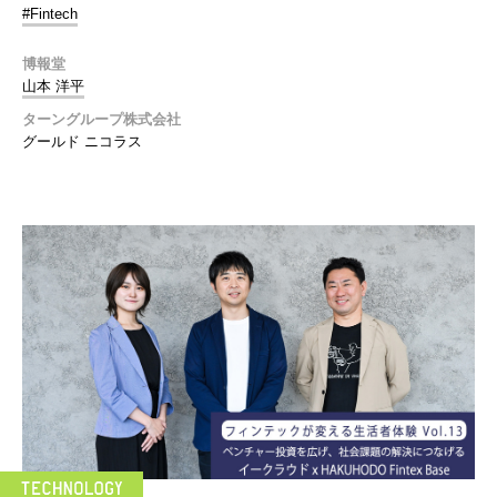
#Fintech
博報堂
山本 洋平
ターングループ株式会社
グールド ニコラス