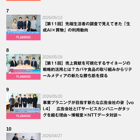
7
2026/05/13
【第11回】先端生活者の調査で見えてきた「生
成AI×買物」の利用動向
8
2026/05/19
【第11回】売上貢献を可視化するサイネージの
戦略的活用とは？カバヤ食品の取り組みからリテ
ールメディアの新たな勝ち筋を探る
9
2026/05/20
事業プラニングが目指す新たな広告会社の姿【vo
l.4】 広告会社とITサービスカンパニーがタッ
グを組む理由～博報堂×NTTデータ対談～
10
2026/04/27