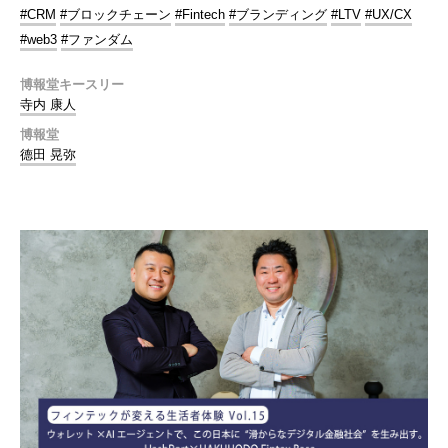
#CRM
#ブロックチェーン
#Fintech
#ブランディング
#LTV
#UX/CX
#web3
#ファンダム
博報堂キースリー
寺内 康人
博報堂
德田 晃弥