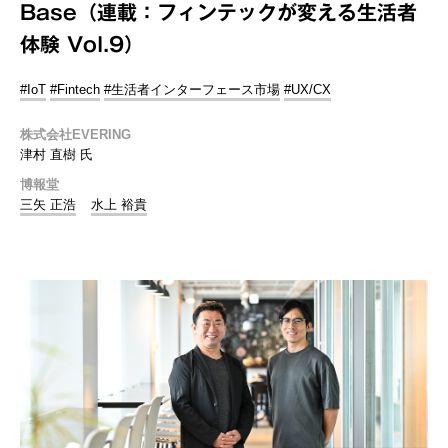
Base（連載：フィンテックが変える生活者
体験 Vol.9）
#IoT
#Fintech
#生活者インターフェース市場
#UX/CX
株式会社EVERING
津村 直樹 氏
博報堂
三矢 正浩
水上 裕貴