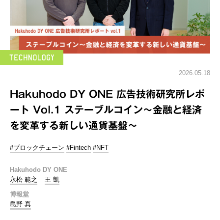
2026.05.18
Hakuhodo DY ONE 広告技術研究所レポ
ート Vol.1 ステーブルコイン～金融と経済
を変革する新しい通貨基盤～
#ブロックチェーン
#Fintech
#NFT
Hakuhodo DY ONE
永松 範之
王 凱
博報堂
島野 真