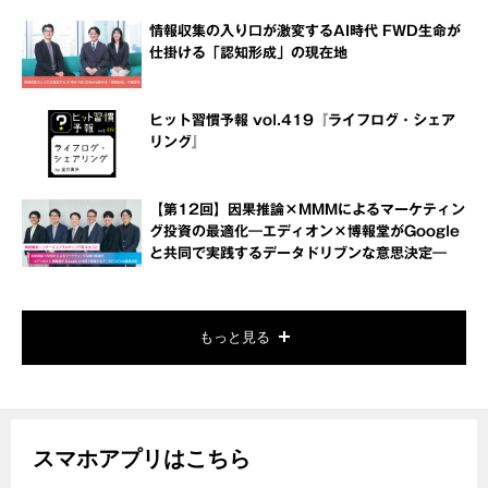
情報収集の入り口が激変するAI時代 FWD生命が
仕掛ける「認知形成」の現在地
ヒット習慣予報 vol.419『ライフログ・シェア
リング』
【第12回】因果推論×MMMによるマーケティン
グ投資の最適化―エディオン×博報堂がGoogle
と共同で実践するデータドリブンな意思決定―
もっと見る
スマホアプリはこちら