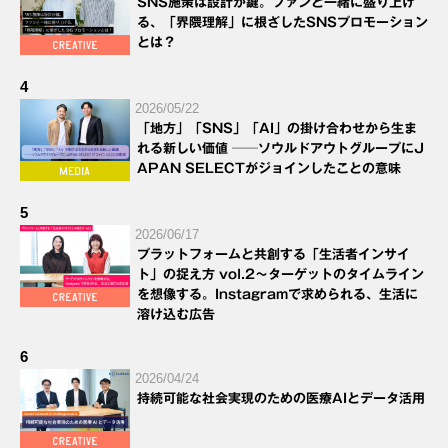
SNS施策は設計が鍵。ファンと一緒に盛り上げ
る、「界隈理解」に根ざしたSNSプロモーション
とは？
4
2026/05/22
「地方」「SNS」「AI」の掛け合わせから生ま
れる新しい価値 ──ソウルドアウトグループにJ
APAN SELECTがジョインしたことの意味
5
2026/06/17
プラットフォームと共創する「生活者インサイ
ト」の捉え方 vol.2～ターゲットのタイムライン
を想像する。Instagramで求められる、生活に
溶け込む広告
6
2026/04/24
持続可能な社会実現のための医療AIとデータ活用