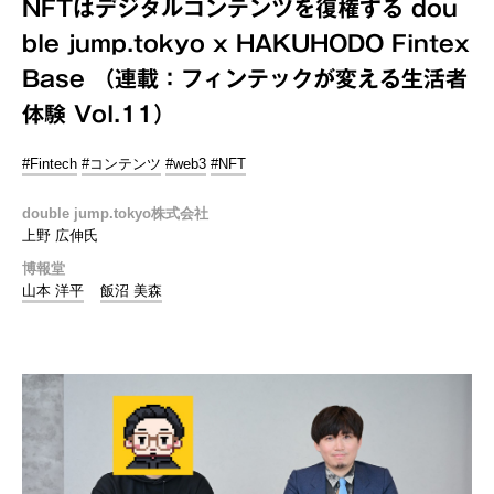
NFTはデジタルコンテンツを復権する dou
ble jump.tokyo x HAKUHODO Fintex
Base （連載：フィンテックが変える生活者
体験 Vol.11）
#Fintech
#コンテンツ
#web3
#NFT
double jump.tokyo株式会社
上野 広伸氏
博報堂
山本 洋平
飯沼 美森