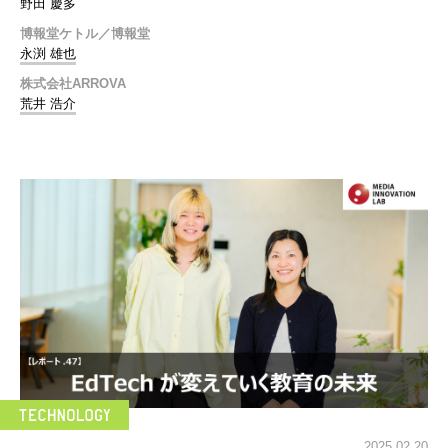
野田 慶多
博報堂ケトル／博報堂
永渕 雄也
株式会社ARROVA
荒井 浩介
2025.02.20