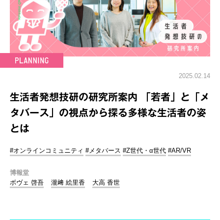
2025.02.14
生活者発想技研の研究所案内 「若者」と「メ
タバース」の視点から探る多様な生活者の姿
とは
#オンラインコミュニティ
#メタバース
#Z世代・α世代
#AR/VR
博報堂
ボヴェ 啓吾
瀧﨑 絵里香
大高 香世