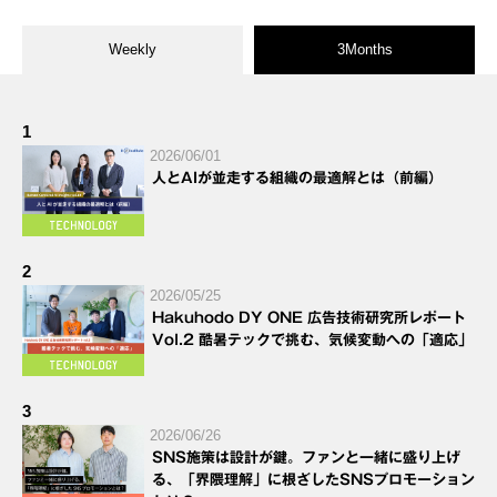
Weekly
3Months
1
2026/06/01
人とAIが並走する組織の最適解とは（前編）
2
2026/05/25
Hakuhodo DY ONE 広告技術研究所レポート
Vol.2 酷暑テックで挑む、気候変動への「適応」
3
2026/06/26
SNS施策は設計が鍵。ファンと一緒に盛り上げ
る、「界隈理解」に根ざしたSNSプロモーション