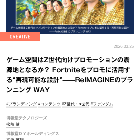
2026.03.25
ゲーム空間はZ世代向けプロモーションの震
源地となるか？ Fortniteをプロモに活用す
る“再現可能な設計”——ReIMAGINEのプラ
ンニング WAY
#ブランディング
#コンテンツ
#Z世代・α世代
#ファンダム
博報堂テクノロジーズ
松﨑 健
博報堂ＤＹホールディングス
平沼 英翔