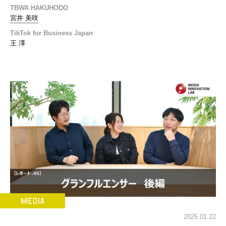
TBWA HAKUHODO
宮井 美咲
TikTok for Business Japan
王 澤
2025.01.22