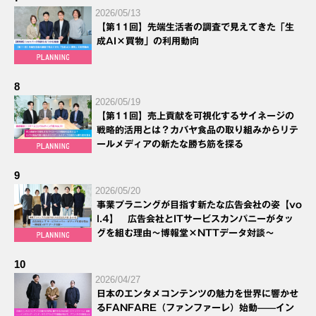
2026/05/13
【第11回】先端生活者の調査で見えてきた「生
成AI×買物」の利用動向
8
2026/05/19
【第11回】売上貢献を可視化するサイネージの
戦略的活用とは？カバヤ食品の取り組みからリテ
ールメディアの新たな勝ち筋を探る
9
2026/05/20
事業プラニングが目指す新たな広告会社の姿【vo
l.4】 広告会社とITサービスカンパニーがタッ
グを組む理由～博報堂×NTTデータ対談～
10
2026/04/27
日本のエンタメコンテンツの魅力を世界に響かせ
るFANFARE（ファンファーレ）始動——イン