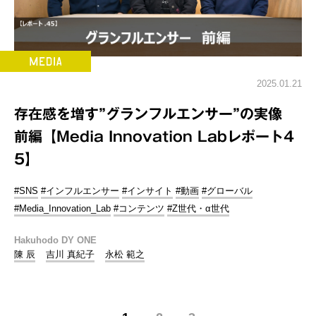
2025.01.21
存在感を増す”グランフルエンサー”の実像
前編【Media Innovation Labレポート4
5】
#SNS
#インフルエンサー
#インサイト
#動画
#グローバル
#Media_Innovation_Lab
#コンテンツ
#Z世代・α世代
Hakuhodo DY ONE
陳 辰
吉川 真紀子
永松 範之