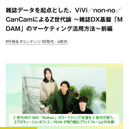
雑誌データを起点とした、ViVi／non-no／
CanCamによるZ世代論 ～雑誌DX基盤「M
DAM」のマーケティング活用方法～前編
#可視化
#コンテンツ
#Z世代・α世代