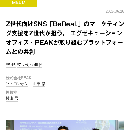
2025.06.16
Z世代向けSNS「BeReal.」のマーケティン
グ支援をZ世代が担う。 エグゼキューション
オフィス・PEAKが取り組むプラットフォー
ムとの共創
#SNS
#Z世代・α世代
株式会社PEAK
ソ・ヨンボン
山部 彩
博報堂
横山 昴