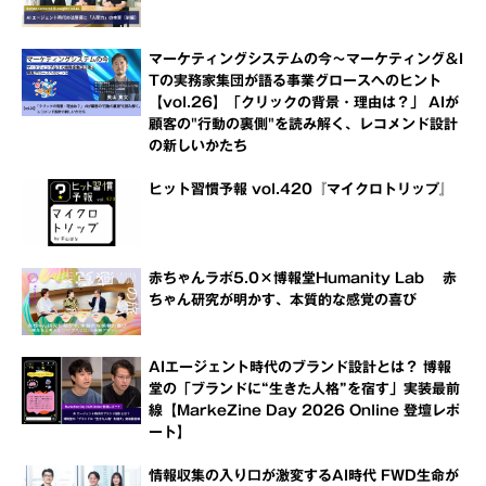
マーケティングシステムの今～マーケティング＆I
Tの実務家集団が語る事業グロースへのヒント
【vol.26】「クリックの背景・理由は？」 AIが
顧客の"行動の裏側"を読み解く、レコメンド設計
の新しいかたち
ヒット習慣予報 vol.420『マイクロトリップ』
赤ちゃんラボ5.0×博報堂Humanity Lab 赤
ちゃん研究が明かす、本質的な感覚の喜び
AIエージェント時代のブランド設計とは？ 博報
堂の「ブランドに“生きた人格”を宿す」実装最前
線【MarkeZine Day 2026 Online 登壇レポ
ート】
情報収集の入り口が激変するAI時代 FWD生命が