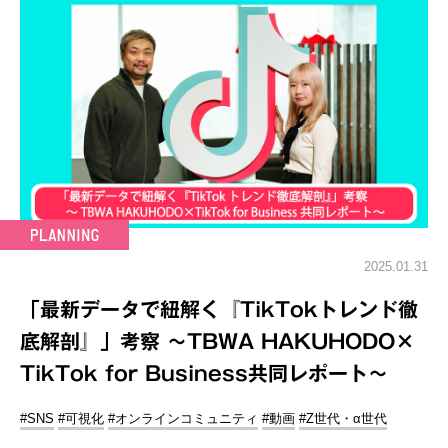
2025.01.31
「最新データで紐解く『TikTokトレンド徹
底解剖』」考察 ～TBWA HAKUHODO×
TikTok for Business共同レポート～
#SNS
#可視化
#オンラインコミュニティ
#動画
#Z世代・α世代