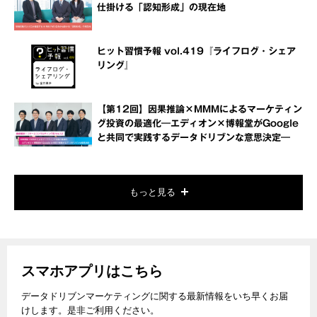
仕掛ける「認知形成」の現在地
ヒット習慣予報 vol.419『ライフログ・シェア
リング』
【第12回】因果推論×MMMによるマーケティン
グ投資の最適化―エディオン×博報堂がGoogle
と共同で実践するデータドリブンな意思決定―
もっと見る
スマホアプリはこちら
データドリブンマーケティングに関する最新情報をいち早くお届
けします。是非ご利用ください。