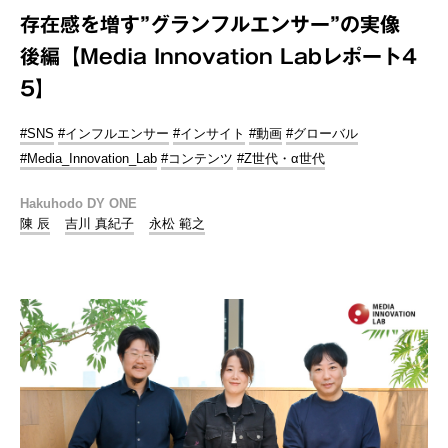
存在感を増す”グランフルエンサー”の実像
後編【Media Innovation Labレポート4
5】
#SNS
#インフルエンサー
#インサイト
#動画
#グローバル
#Media_Innovation_Lab
#コンテンツ
#Z世代・α世代
Hakuhodo DY ONE
陳 辰
吉川 真紀子
永松 範之