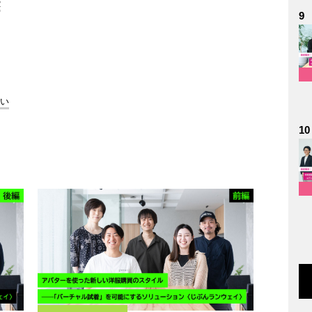
R
9
めい
10