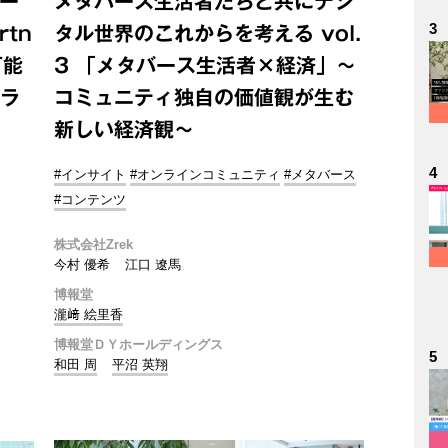
ー
メタバース生活者たちと共にデジ
3
tn
タル世界のこれからを考える vol.
可能
3 「メタバース生活者×経済」～
プラ
コミュニティ独自の価値観が生む
新しい経済観～
4
#インサイト
#オンラインコミュニティ
#メタバース
#コンテンツ
株式会社Zrek
今村 優希
江口 遼馬
博報堂
瀧﨑 絵里香
博報堂ＤＹホールディングス
5
和田 周
平沼 英翔