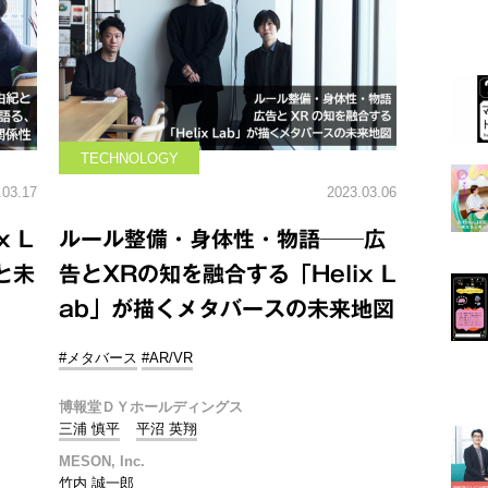
TECHNOLOGY
.03.17
2023.03.06
 L
ルール整備・身体性・物語──広
と未
告とXRの知を融合する「Helix L
ab」が描くメタバースの未来地図
#メタバース
#AR/VR
博報堂ＤＹホールディングス
三浦 慎平
平沼 英翔
MESON, Inc.
竹内 誠一郎