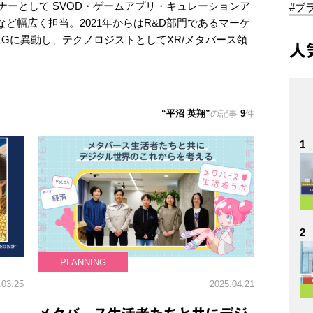
ナーとして SVOD・ゲームアプリ・キュレーションア
#ブ
ど幅広く担当。2021年からはR&D部門であるマーケ
Gに異動し、テクノロジストとしてXR/メタバース領
人
平沼 英翔
の記事
9
件
1
2
PLANNING
.03.25
2025.04.21