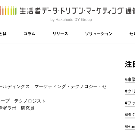
とは
コラム
リリース
ソリューション
セ
注
#事
ールディングス マーケティング・テクノロジー・セ
#ク
ループ テクノロジスト
#フ
活者ラボ 研究員
#BL
#Hum