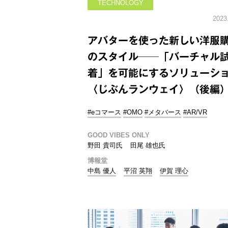
TECHNOLOGY
2023
アバターを使った新しい洋服
のスタイル──「バーチャル
着」を可能にするソリューシ
〈じぶんランウェイ〉（後編
#eコマース
#OMO
#メタバース
#AR/VR
GOOD VIBES ONLY
野田 貴司氏
田尾 雄也氏
博報堂
中島 優人
平沼 英翔
伊賀 理心