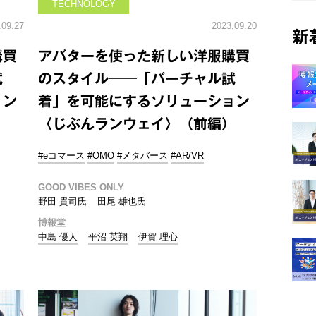
TECHNOLOGY
.09.27
2023.09.20
新
購買
アバターを使った新しい洋服購買
試
のスタイル──「バーチャル試
ョン
着」を可能にするソリューション
）
〈じぶんランウェイ〉（前編）
#eコマース
#OMO
#メタバース
#AR/VR
GOOD VIBES ONLY
野田 貴司氏
田尾 雄也氏
博報堂
中島 優人
平沼 英翔
伊賀 理心