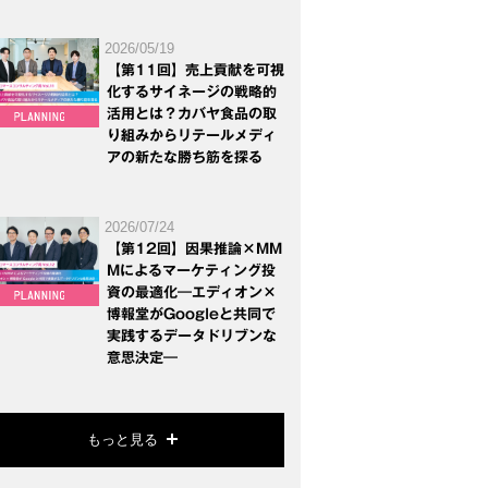
2026/05/19
【第11回】売上貢献を可視
化するサイネージの戦略的
活用とは？カバヤ食品の取
り組みからリテールメディ
アの新たな勝ち筋を探る
2026/07/24
【第12回】因果推論×MM
Mによるマーケティング投
資の最適化―エディオン×
博報堂がGoogleと共同で
実践するデータドリブンな
意思決定―
もっと見る