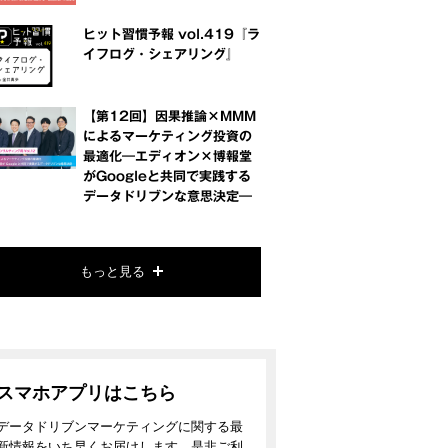
ヒット習慣予報 vol.419『ラ
イフログ・シェアリング』
【第12回】因果推論×MMM
によるマーケティング投資の
最適化―エディオン×博報堂
がGoogleと共同で実践する
データドリブンな意思決定―
もっと見る
スマホアプリはこちら
データドリブンマーケティングに関する最
新情報をいち早くお届けします。是非ご利