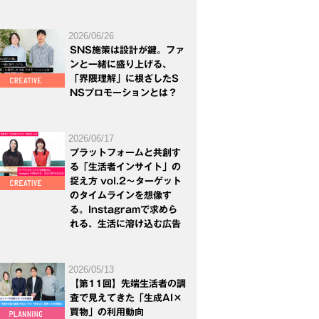
2026/06/26
SNS施策は設計が鍵。ファ
ンと一緒に盛り上げる、
「界隈理解」に根ざしたS
NSプロモーションとは？
2026/06/17
プラットフォームと共創す
る「生活者インサイト」の
捉え方 vol.2～ターゲット
のタイムラインを想像す
る。Instagramで求めら
れる、生活に溶け込む広告
2026/05/13
【第11回】先端生活者の調
査で見えてきた「生成AI×
買物」の利用動向