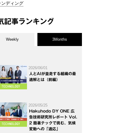
ランディング
気記事ランキング
Weekly
3Months
2026/06/01
人とAIが並走する組織の最
適解とは（前編）
2026/05/25
Hakuhodo DY ONE 広
告技術研究所レポート Vol.
2 酷暑テックで挑む、気候
変動への「適応」