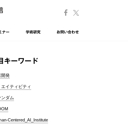
ミナー
学術研究
お問い合わせ
目キーワード
業開発
リエイティビティ
ァンダム
OOM
an-Centered_AI_Institute