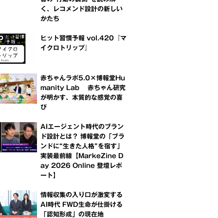
く、レコメンド設計の新しい
かたち
ヒット習慣予報 vol.420『マ
イクロトリップ』
赤ちゃんラボ5.0×博報堂Hu
manity Lab 赤ちゃん研究
が明かす、本質的な感覚の喜
び
AIエージェント時代のブラン
ド設計とは？ 博報堂の「ブラ
ンドに“生きた人格”を宿す」
実装最前線【MarkeZine D
ay 2026 Online 登壇レポ
ート】
情報収集の入り口が激変する
AI時代 FWD生命が仕掛ける
「認知形成」の現在地