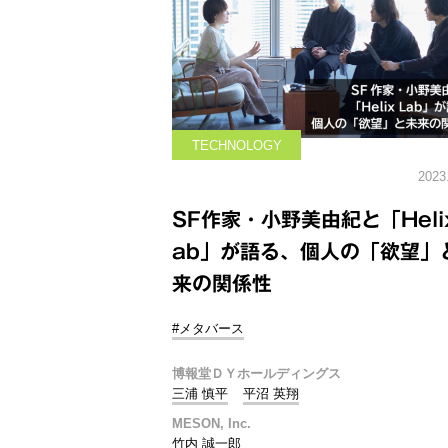
TECHNOLOGY
2023
SF作家・小野美由紀と「Helix
ab」が語る、個人の「欲望」
来の関係性
#メタバース
博報堂ＤＹホールディングス
三浦 慎平
平沼 英翔
MESON, Inc.
竹内 誠一郎