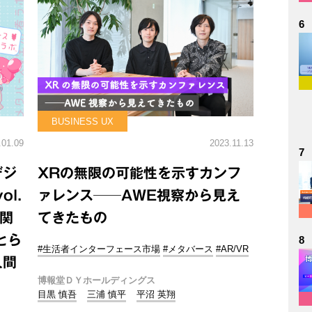
6
BUSINESS UX
.01.09
2023.11.13
7
デジ
XRの無限の可能性を示すカンフ
l.
ァレンス──AWE視察から見え
関
てきたもの
とら
8
#生活者インターフェース市場
#メタバース
#AR/VR
人間
博報堂ＤＹホールディングス
目黒 慎吾
三浦 慎平
平沼 英翔