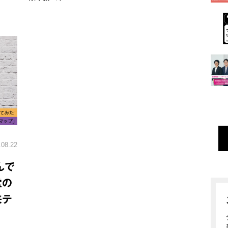
.08.22
んで
堂の
来テ