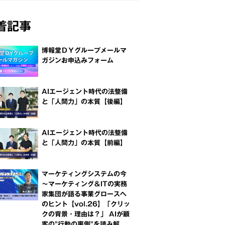
着記事
博報堂ＤＹグループメールマ
ガジンお申込みフォーム
AIエージェント時代の法整備
と「人間力」の本質【後編】
AIエージェント時代の法整備
と「人間力」の本質【前編】
マーケティングシステムの今
～マーケティング＆ITの実務
家集団が語る事業グロースへ
のヒント【vol.26】「クリッ
クの背景・理由は？」 AIが顧
客の"行動の裏側"を読み解