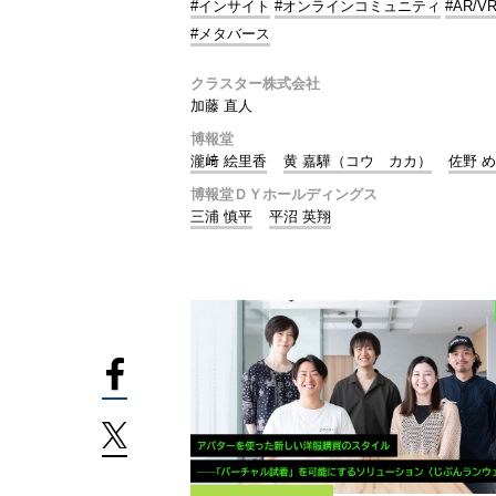
#インサイト
#オンラインコミュニティ
#AR/V
#メタバース
クラスター株式会社
加藤 直人
博報堂
瀧﨑 絵里香
黄 嘉驊（コウ カカ）
佐野 
博報堂ＤＹホールディングス
三浦 慎平
平沼 英翔