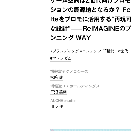
ゲーム空間はZ世代向けプロモ
ションの震源地となるか？ For
iteをプロモに活用する“再現
な設計”——ReIMAGINEの
ンニング WAY
#ブランディング
#コンテンツ
#Z世代・α世代
#ファンダム
博報堂テクノロジーズ
松﨑 健
博報堂ＤＹホールディングス
平沼 英翔
ALCHE studio
川 大揮