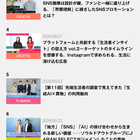
SNS施策は設計が鍵。ファンと一緒に盛り上げ
る、「界隈理解」に根ざしたSNSプロモーション
とは？
4
2026/06/17
プラットフォームと共創する「生活者インサイ
ト」の捉え方 vol.2～ターゲットのタイムライン
を想像する。Instagramで求められる、生活に
溶け込む広告
5
2026/05/13
【第11回】先端生活者の調査で見えてきた「生
成AI×買物」の利用動向
6
2026/05/22
「地方」「SNS」「AI」の掛け合わせから生ま
れる新しい価値 ──ソウルドアウトグループにJ
APAN SELECTがジョインしたことの意味