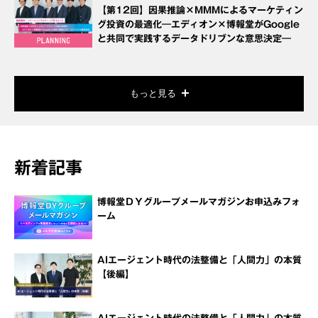
【第12回】因果推論×MMMによるマーケティン
グ投資の最適化―エディオン×博報堂がGoogle
と共同で実践するデータドリブンな意思決定―
もっと見る
新着記事
博報堂ＤＹグループメールマガジンお申込みフォ
ーム
AIエージェント時代の法整備と「人間力」の本質
【後編】