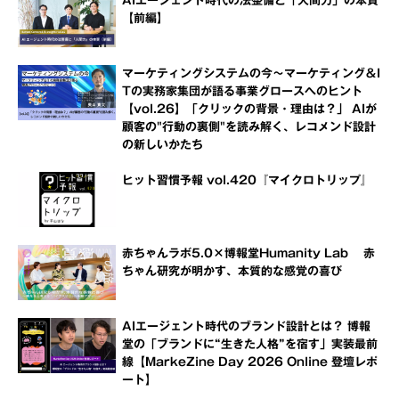
AIエージェント時代の法整備と「人間力」の本質
【前編】
マーケティングシステムの今～マーケティング＆I
Tの実務家集団が語る事業グロースへのヒント
【vol.26】「クリックの背景・理由は？」 AIが
顧客の"行動の裏側"を読み解く、レコメンド設計
の新しいかたち
ヒット習慣予報 vol.420『マイクロトリップ』
赤ちゃんラボ5.0×博報堂Humanity Lab 赤
ちゃん研究が明かす、本質的な感覚の喜び
AIエージェント時代のブランド設計とは？ 博報
堂の「ブランドに“生きた人格”を宿す」実装最前
線【MarkeZine Day 2026 Online 登壇レポ
ート】