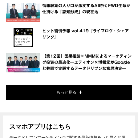
情報収集の入り口が激変するAI時代 FWD生命が
仕掛ける「認知形成」の現在地
ヒット習慣予報 vol.419『ライフログ・シェア
リング』
【第12回】因果推論×MMMによるマーケティン
グ投資の最適化―エディオン×博報堂がGoogle
と共同で実践するデータドリブンな意思決定―
もっと見る
スマホアプリはこちら
データドリブンマーケティングに関する最新情報をいち早くお届