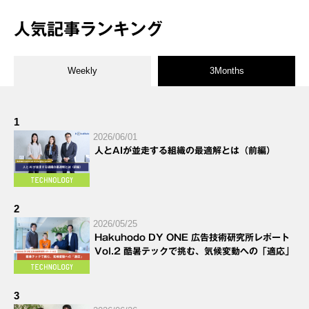
人気記事ランキング
Weekly
3Months
1
2026/06/01
人とAIが並走する組織の最適解とは（前編）
2
2026/05/25
Hakuhodo DY ONE 広告技術研究所レポート
Vol.2 酷暑テックで挑む、気候変動への「適応」
3