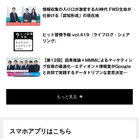
情報収集の入り口が激変するAI時代 FWD生命が
仕掛ける「認知形成」の現在地
ヒット習慣予報 vol.419『ライフログ・シェア
リング』
【第12回】因果推論×MMMによるマーケティン
グ投資の最適化―エディオン×博報堂がGoogle
と共同で実践するデータドリブンな意思決定―
もっと見る
スマホアプリはこちら