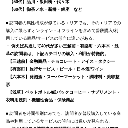
【50代】品川・飯田橋・代々木
【60代】御茶ノ水・新橋・銀座 など
■ 訪問者の属性構成が似ているエリアでも、そのエリアでの
購入に限らずオンライン・オフラインを含めて普段購入/利
用している商品/サービスの傾向に違いがある。
・ 例えば共通して40代が多い三越前・有楽町・六本木・浅
草の訪問者は、下記カテゴリの購入・利用が特徴的。
【三越前】金融商品・チョコレート・アイス・タクシー
【有楽町】旅行サービス・ビール・日本酒/ワイン
【六本木】発泡酒・スーパーマーケット・調味料・美容整
形
【浅草】ペットボトル/紙パックコーヒー・サプリメント・
衣料用洗剤・機能性食品・保険商品
■ 訪問者を時間帯別にみても、訪問者が普段購入している商
品や利用しているサービスの傾向には違いが見られる。