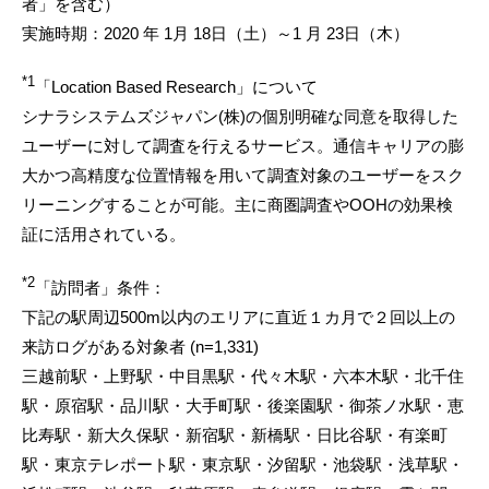
者」を含む）
実施時期：2020 年 1月 18日（土）～1 月 23日（木）
*1
「Location Based Research」について
シナラシステムズジャパン(株)の個別明確な同意を取得した
ユーザーに対して調査を行えるサービス。通信キャリアの膨
大かつ高精度な位置情報を用いて調査対象のユーザーをスク
リーニングすることが可能。主に商圏調査やOOHの効果検
証に活用されている。
*2
「訪問者」条件：
下記の駅周辺500m以内のエリアに直近１カ月で２回以上の
来訪ログがある対象者 (n=1,331)
三越前駅・上野駅・中目黒駅・代々木駅・六本木駅・北千住
駅・原宿駅・品川駅・大手町駅・後楽園駅・御茶ノ水駅・恵
比寿駅・新大久保駅・新宿駅・新橋駅・日比谷駅・有楽町
駅・東京テレポート駅・東京駅・汐留駅・池袋駅・浅草駅・