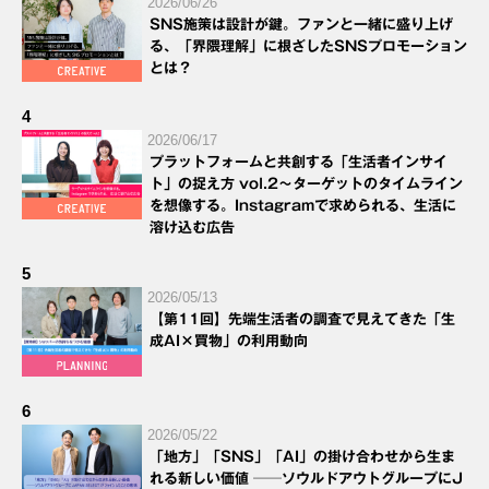
2026/06/26
SNS施策は設計が鍵。ファンと一緒に盛り上げ
る、「界隈理解」に根ざしたSNSプロモーション
とは？
4
2026/06/17
プラットフォームと共創する「生活者インサイ
ト」の捉え方 vol.2～ターゲットのタイムライン
を想像する。Instagramで求められる、生活に
溶け込む広告
5
2026/05/13
【第11回】先端生活者の調査で見えてきた「生
成AI×買物」の利用動向
6
2026/05/22
「地方」「SNS」「AI」の掛け合わせから生ま
れる新しい価値 ──ソウルドアウトグループにJ