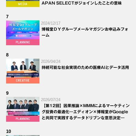
APAN SELECTがジョインしたことの意味
7
2024/12/17
博報堂ＤＹグループメールマガジンお申込みフォ
ーム
8
2026/04/24
持続可能な社会実現のための医療AIとデータ活用
9
2026/07/24
【第12回】因果推論×MMMによるマーケティン
グ投資の最適化―エディオン×博報堂がGoogle
と共同で実践するデータドリブンな意思決定―
10