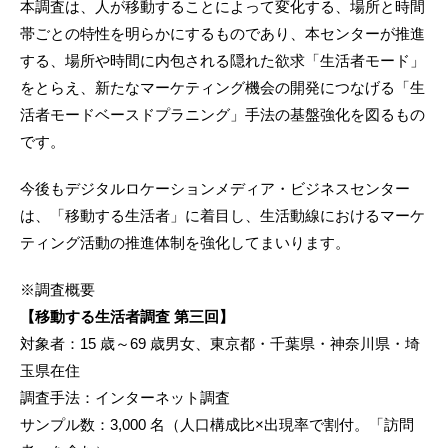
本調査は、人が移動することによって変化する、場所と時間
帯ごとの特性を明らかにするものであり、本センターが推進
する、場所や時間に内包される隠れた欲求「生活者モード」
をとらえ、新たなマーケティング機会の開発につなげる「生
活者モードベースドプラニング」手法の基盤強化を図るもの
です。
今後もデジタルロケーションメディア・ビジネスセンター
は、「移動する生活者」に着目し、生活動線におけるマーケ
ティング活動の推進体制を強化してまいります。
※調査概要
【移動する生活者調査 第三回】
対象者：15 歳～69 歳男女、東京都・千葉県・神奈川県・埼
玉県在住
調査手法：インターネット調査
サンプル数：3,000 名（人口構成比×出現率で割付。「訪問