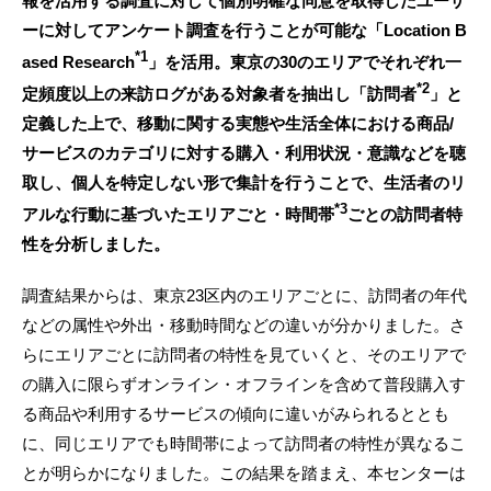
報を活用する調査に対して個別明確な同意を取得したユーザ
ーに対してアンケート調査を行うことが可能な「Location B
*1
ased Research
」を活用。東京の30のエリアでそれぞれ一
*2
定頻度以上の来訪ログがある対象者を抽出し「訪問者
」と
定義した上で、移動に関する実態や生活全体における商品/
サービスのカテゴリに対する購入・利用状況・意識などを聴
取し、個人を特定しない形で集計を行うことで、生活者のリ
*3
アルな行動に基づいたエリアごと・時間帯
ごとの訪問者特
性を分析しました。
調査結果からは、東京23区内のエリアごとに、訪問者の年代
などの属性や外出・移動時間などの違いが分かりました。さ
らにエリアごとに訪問者の特性を見ていくと、そのエリアで
の購入に限らずオンライン・オフラインを含めて普段購入す
る商品や利用するサービスの傾向に違いがみられるととも
に、同じエリアでも時間帯によって訪問者の特性が異なるこ
とが明らかになりました。この結果を踏まえ、本センターは