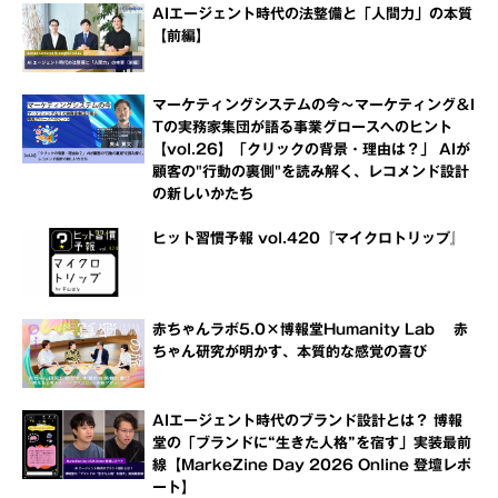
AIエージェント時代の法整備と「人間力」の本質
【前編】
マーケティングシステムの今～マーケティング＆I
Tの実務家集団が語る事業グロースへのヒント
【vol.26】「クリックの背景・理由は？」 AIが
顧客の"行動の裏側"を読み解く、レコメンド設計
の新しいかたち
ヒット習慣予報 vol.420『マイクロトリップ』
赤ちゃんラボ5.0×博報堂Humanity Lab 赤
ちゃん研究が明かす、本質的な感覚の喜び
AIエージェント時代のブランド設計とは？ 博報
堂の「ブランドに“生きた人格”を宿す」実装最前
線【MarkeZine Day 2026 Online 登壇レポ
ート】