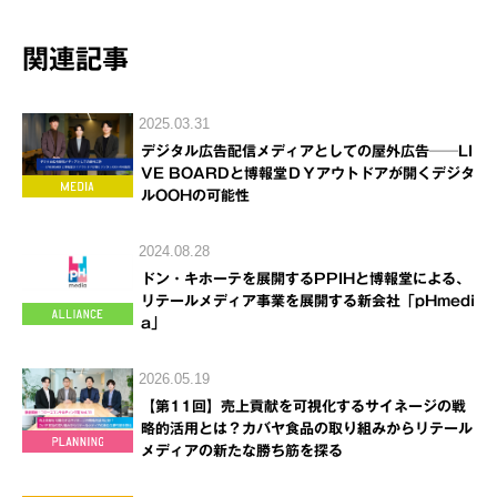
関連記事
2025.03.31
デジタル広告配信メディアとしての屋外広告──LI
VE BOARDと博報堂ＤＹアウトドアが開くデジタ
ルOOHの可能性
2024.08.28
ドン・キホーテを展開するPPIHと博報堂による、
リテールメディア事業を展開する新会社「pHmedi
a」
2026.05.19
【第11回】売上貢献を可視化するサイネージの戦
略的活用とは？カバヤ食品の取り組みからリテール
メディアの新たな勝ち筋を探る