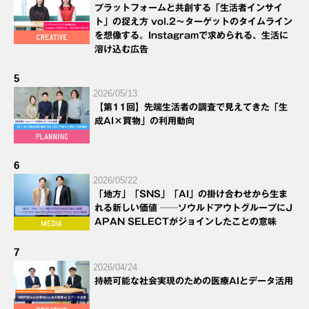
プラットフォームと共創する「生活者インサイ
ト」の捉え方 vol.2～ターゲットのタイムライン
を想像する。Instagramで求められる、生活に
溶け込む広告
5
2026/05/13
【第11回】先端生活者の調査で見えてきた「生
成AI×買物」の利用動向
6
2026/05/22
「地方」「SNS」「AI」の掛け合わせから生ま
れる新しい価値 ──ソウルドアウトグループにJ
APAN SELECTがジョインしたことの意味
7
2026/04/24
持続可能な社会実現のための医療AIとデータ活用