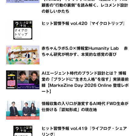
顧客の"行動の裏側"を読み解く、レコメンド設計
の新しいかたち
ヒット習慣予報 vol.420『マイクロトリップ』
赤ちゃんラボ5.0×博報堂Humanity Lab 赤
ちゃん研究が明かす、本質的な感覚の喜び
AIエージェント時代のブランド設計とは？ 博報
堂の「ブランドに“生きた人格”を宿す」実装最前
線【MarkeZine Day 2026 Online 登壇レポ
ート】
情報収集の入り口が激変するAI時代 FWD生命が
仕掛ける「認知形成」の現在地
ヒット習慣予報 vol.419『ライフログ・シェア
リング』