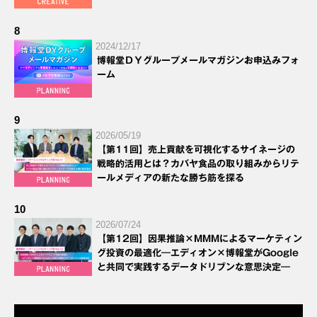
8
2024/12/17
博報堂ＤＹグループメールマガジンお申込みフォ
ーム
9
2026/05/19
【第11回】売上貢献を可視化するサイネージの
戦略的活用とは？カバヤ食品の取り組みからリテ
ールメディアの新たな勝ち筋を探る
10
2026/07/24
【第12回】因果推論×MMMによるマーケティン
グ投資の最適化―エディオン×博報堂がGoogle
と共同で実践するデータドリブンな意思決定―