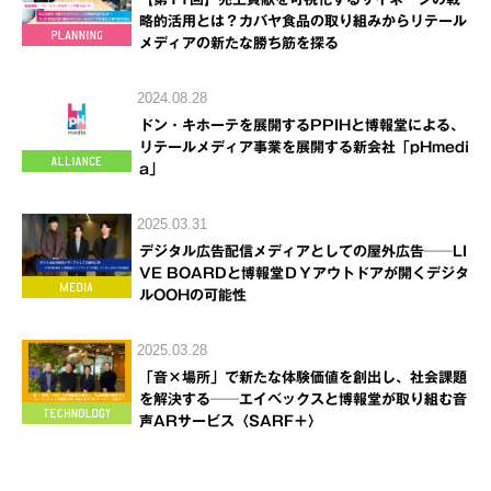
略的活用とは？カバヤ食品の取り組みからリテール
メディアの新たな勝ち筋を探る
2024.08.28
ドン・キホーテを展開するPPIHと博報堂による、
リテールメディア事業を展開する新会社「pHmedi
a」
2025.03.31
デジタル広告配信メディアとしての屋外広告──LI
VE BOARDと博報堂ＤＹアウトドアが開くデジタ
ルOOHの可能性
2025.03.28
「音×場所」で新たな体験価値を創出し、社会課題
を解決する──エイベックスと博報堂が取り組む音
声ARサービス〈SARF＋〉