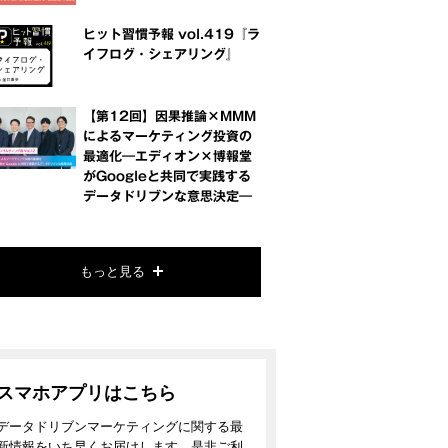
ヒット習慣予報 vol.419『ラ
イフログ・シェアリング』
【第12回】因果推論×MMM
によるマーケティング投資の
最適化―エディオン×博報堂
がGoogleと共同で実践する
データドリブンな意思決定―
もっと見る
スマホアプリはこちら
データドリブンマーケティングに関する最
新情報をいち早くお届けします。是非ご利