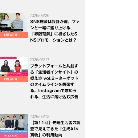
2026/06/26
SNS施策は設計が鍵。ファ
ンと一緒に盛り上げる、
「界隈理解」に根ざしたS
NSプロモーションとは？
2026/06/17
プラットフォームと共創す
る「生活者インサイト」の
捉え方 vol.2～ターゲット
のタイムラインを想像す
る。Instagramで求めら
れる、生活に溶け込む広告
2026/05/13
【第11回】先端生活者の調
査で見えてきた「生成AI×
買物」の利用動向