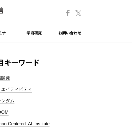
ミナー
学術研究
お問い合わせ
目キーワード
業開発
リエイティビティ
ァンダム
OOM
an-Centered_AI_Institute