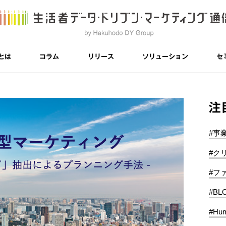
とは
コラム
リリース
ソリューション
セ
注
#事
#ク
#フ
#BL
#Hum