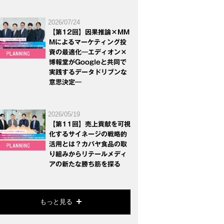
2026/07/24
【第12回】因果推論×MM
Mによるマーケティング投
資の最適化―エディオン×
博報堂がGoogleと共同で
実践するデータドリブンな
意思決定―
2026/05/19
【第11回】売上貢献を可視
化するサイネージの戦略的
活用とは？カバヤ食品の取
り組みからリテールメディ
アの新たな勝ち筋を探る
もっと見る