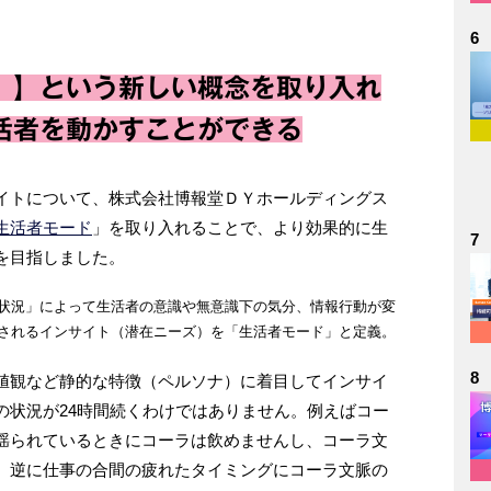
6
」】という新しい概念を取り入れ
活者を動かすことができる
イトについて、株式会社博報堂ＤＹホールディングス
生活者モード
」を取り入れることで、より効果的に生
7
を目指しました。
状況」によって生活者の意識や無意識下の気分、情報行動が変
されるインサイト（潜在ニーズ）を「生活者モード」と定義。
8
値観など静的な特徴（ペルソナ）に着目してインサイ
の状況が24時間続くわけではありません。例えばコー
揺られているときにコーラは飲めませんし、コーラ文
。逆に仕事の合間の疲れたタイミングにコーラ文脈の