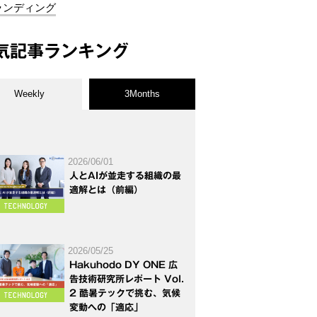
ランディング
気記事ランキング
Weekly
3Months
2026/06/01
人とAIが並走する組織の最
適解とは（前編）
2026/05/25
Hakuhodo DY ONE 広
告技術研究所レポート Vol.
2 酷暑テックで挑む、気候
変動への「適応」