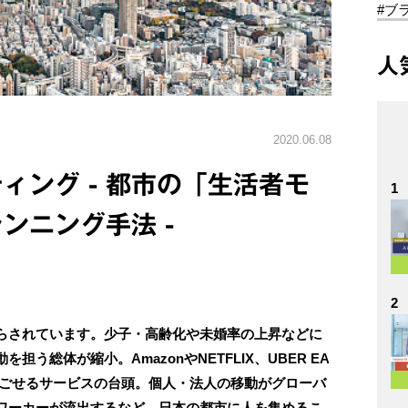
#ブ
人
2020.06.08
ィング - 都市の「生活者モ
1
ンニング手法 -
2
らされています。少子・高齢化や未婚率の上昇などに
う総体が縮小。AmazonやNETFLIX、UBER EA
過ごせるサービスの台頭。個人・法人の移動がグローバ
ワーカーが流出するなど、日本の都市に人を集めるこ