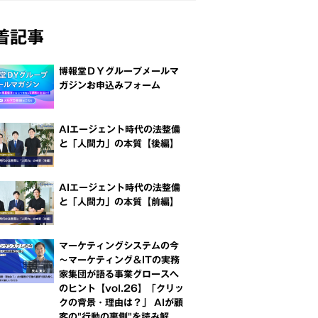
着記事
博報堂ＤＹグループメールマ
ガジンお申込みフォーム
AIエージェント時代の法整備
と「人間力」の本質【後編】
AIエージェント時代の法整備
と「人間力」の本質【前編】
マーケティングシステムの今
～マーケティング＆ITの実務
家集団が語る事業グロースへ
のヒント【vol.26】「クリッ
クの背景・理由は？」 AIが顧
客の"行動の裏側"を読み解