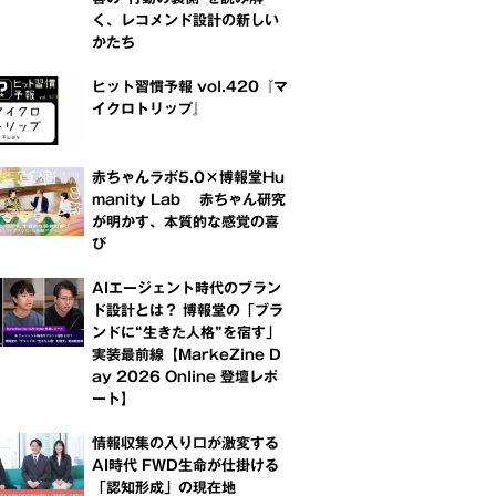
く、レコメンド設計の新しい
かたち
ヒット習慣予報 vol.420『マ
イクロトリップ』
赤ちゃんラボ5.0×博報堂Hu
manity Lab 赤ちゃん研究
が明かす、本質的な感覚の喜
び
AIエージェント時代のブラン
ド設計とは？ 博報堂の「ブラ
ンドに“生きた人格”を宿す」
実装最前線【MarkeZine D
ay 2026 Online 登壇レポ
ート】
情報収集の入り口が激変する
AI時代 FWD生命が仕掛ける
「認知形成」の現在地