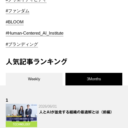
#ファンダム
#BLOOM
#Human-Centered_AI_Institute
#ブランディング
人気記事ランキング
Weekly
3Months
1
2026/06/01
人とAIが並走する組織の最適解とは（前編）