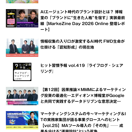
AIエージェント時代のブランド設計とは？ 博報
堂の「ブランドに“生きた人格”を宿す」実装最前
線【MarkeZine Day 2026 Online 登壇レポ
ート】
情報収集の入り口が激変するAI時代 FWD生命が
仕掛ける「認知形成」の現在地
ヒット習慣予報 vol.419『ライフログ・シェア
リング』
【第12回】因果推論×MMMによるマーケティン
グ投資の最適化―エディオン×博報堂がGoogle
と共同で実践するデータドリブンな意思決定―
マーケティングシステムの今～マーケティング＆I
Tの実務家集団が語る事業グロースへのヒント
【vol.25】MAツール導入の「その先」── 成
果を分ける"運用設計"という死角