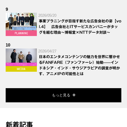
9
2026/05/20
事業プラニングが目指す新たな広告会社の姿【vo
l.4】 広告会社とITサービスカンパニーがタッ
グを組む理由～博報堂×NTTデータ対談～
10
2026/04/27
日本のエンタメコンテンツの魅力を世界に響かせ
るFANFARE（ファンファーレ）始動——イン
ドネシア・インド・サウジアラビアの調査が明か
す、アニメIPの可能性とは
もっと見る
新着記事