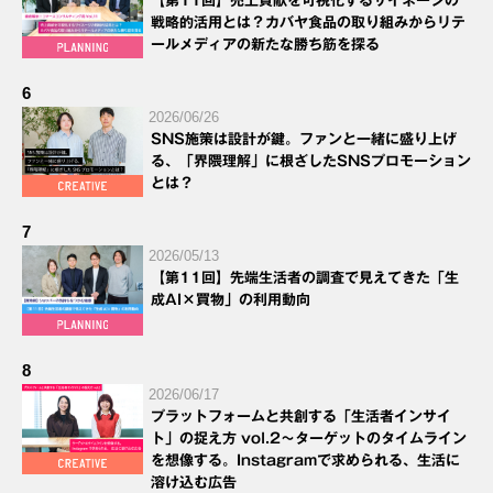
【第11回】売上貢献を可視化するサイネージの
戦略的活用とは？カバヤ食品の取り組みからリテ
ールメディアの新たな勝ち筋を探る
6
2026/06/26
SNS施策は設計が鍵。ファンと一緒に盛り上げ
る、「界隈理解」に根ざしたSNSプロモーション
とは？
7
2026/05/13
【第11回】先端生活者の調査で見えてきた「生
成AI×買物」の利用動向
8
2026/06/17
プラットフォームと共創する「生活者インサイ
ト」の捉え方 vol.2～ターゲットのタイムライン
を想像する。Instagramで求められる、生活に
溶け込む広告