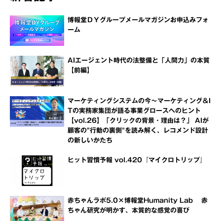
博報堂ＤＹグループメールマガジンお申込みフォ
ーム
AIエージェント時代の法整備と「人間力」の本質
【前編】
マーケティングシステムの今～マーケティング＆I
Tの実務家集団が語る事業グロースへのヒント
【vol.26】「クリックの背景・理由は？」 AIが
顧客の"行動の裏側"を読み解く、レコメンド設計
の新しいかたち
ヒット習慣予報 vol.420『マイクロトリップ』
赤ちゃんラボ5.0×博報堂Humanity Lab 赤
ちゃん研究が明かす、本質的な感覚の喜び