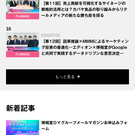
【第11回】売上貢献を可視化するサイネージの
戦略的活用とは？カバヤ食品の取り組みからリテ
ールメディアの新たな勝ち筋を探る
10
2026/07/24
【第12回】因果推論×MMMによるマーケティン
グ投資の最適化―エディオン×博報堂がGoogle
と共同で実践するデータドリブンな意思決定―
もっと見る
新着記事
博報堂ＤＹグループメールマガジンお申込みフォ
ーム