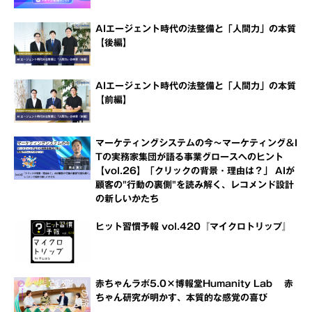
AIエージェント時代の法整備と「人間力」の本質
【後編】
AIエージェント時代の法整備と「人間力」の本質
【前編】
マーケティングシステムの今～マーケティング＆I
Tの実務家集団が語る事業グロースへのヒント
【vol.26】「クリックの背景・理由は？」 AIが
顧客の"行動の裏側"を読み解く、レコメンド設計
の新しいかたち
ヒット習慣予報 vol.420『マイクロトリップ』
赤ちゃんラボ5.0×博報堂Humanity Lab 赤
ちゃん研究が明かす、本質的な感覚の喜び