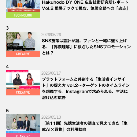
Hakuhodo DY ONE 広告技術研究所レポート
Vol.2 酷暑テックで挑む、気候変動への「適応」
3
2026/06/26
SNS施策は設計が鍵。ファンと一緒に盛り上げ
る、「界隈理解」に根ざしたSNSプロモーション
とは？
4
2026/06/17
プラットフォームと共創する「生活者インサイ
ト」の捉え方 vol.2～ターゲットのタイムライン
を想像する。Instagramで求められる、生活に
溶け込む広告
5
2026/05/13
【第11回】先端生活者の調査で見えてきた「生
成AI×買物」の利用動向