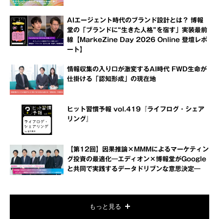
AIエージェント時代のブランド設計とは？ 博報
堂の「ブランドに“生きた人格”を宿す」実装最前
線【MarkeZine Day 2026 Online 登壇レポ
ート】
情報収集の入り口が激変するAI時代 FWD生命が
仕掛ける「認知形成」の現在地
ヒット習慣予報 vol.419『ライフログ・シェア
リング』
【第12回】因果推論×MMMによるマーケティン
グ投資の最適化―エディオン×博報堂がGoogle
と共同で実践するデータドリブンな意思決定―
もっと見る