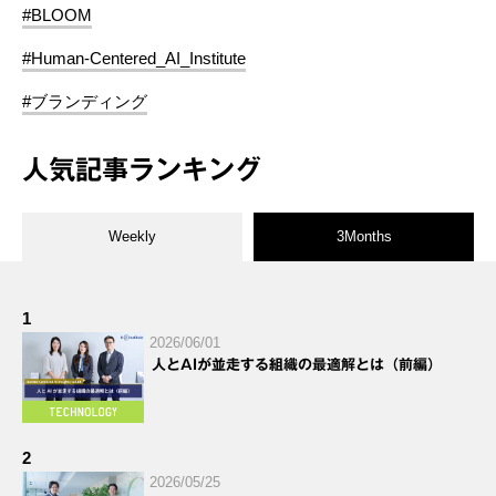
#BLOOM
#Human-Centered_AI_Institute
#ブランディング
人気記事ランキング
Weekly
3Months
1
2026/06/01
人とAIが並走する組織の最適解とは（前編）
2
2026/05/25