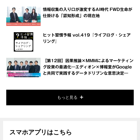
情報収集の入り口が激変するAI時代 FWD生命が
仕掛ける「認知形成」の現在地
ヒット習慣予報 vol.419『ライフログ・シェア
リング』
【第12回】因果推論×MMMによるマーケティン
グ投資の最適化―エディオン×博報堂がGoogle
と共同で実践するデータドリブンな意思決定―
もっと見る
スマホアプリはこちら