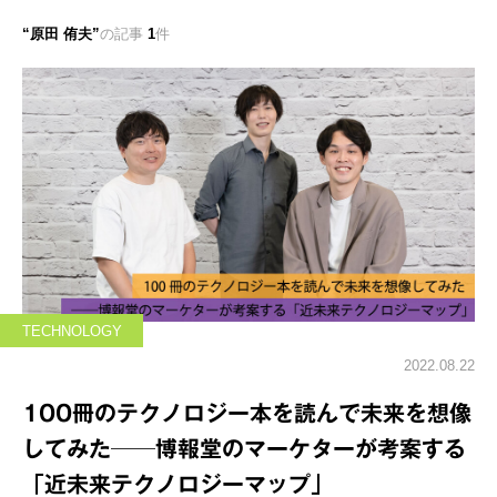
原田 侑夫
の記事
1
件
TECHNOLOGY
2022.08.22
100冊のテクノロジー本を読んで未来を想像
してみた──博報堂のマーケターが考案する
「近未来テクノロジーマップ」