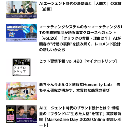
AIエージェント時代の法整備と「人間力」の本質
【前編】
マーケティングシステムの今～マーケティング＆I
Tの実務家集団が語る事業グロースへのヒント
【vol.26】「クリックの背景・理由は？」 AIが
顧客の"行動の裏側"を読み解く、レコメンド設計
の新しいかたち
ヒット習慣予報 vol.420『マイクロトリップ』
赤ちゃんラボ5.0×博報堂Humanity Lab 赤
ちゃん研究が明かす、本質的な感覚の喜び
AIエージェント時代のブランド設計とは？ 博報
堂の「ブランドに“生きた人格”を宿す」実装最前
線【MarkeZine Day 2026 Online 登壇レポ
ート】