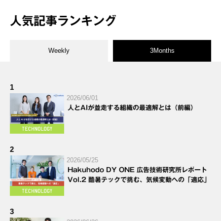
人気記事ランキング
Weekly
3Months
1
2026/06/01
人とAIが並走する組織の最適解とは（前編）
2
2026/05/25
Hakuhodo DY ONE 広告技術研究所レポート
Vol.2 酷暑テックで挑む、気候変動への「適応」
3