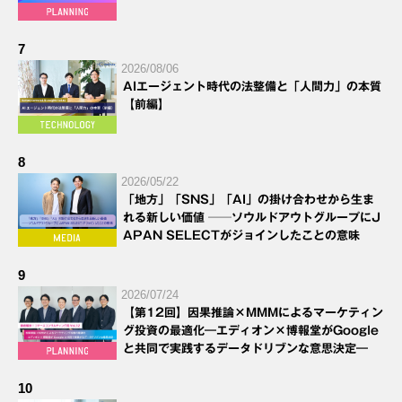
7
2026/08/06
AIエージェント時代の法整備と「人間力」の本質
【前編】
8
2026/05/22
「地方」「SNS」「AI」の掛け合わせから生ま
れる新しい価値 ──ソウルドアウトグループにJ
APAN SELECTがジョインしたことの意味
9
2026/07/24
【第12回】因果推論×MMMによるマーケティン
グ投資の最適化―エディオン×博報堂がGoogle
と共同で実践するデータドリブンな意思決定―
10