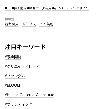
#IoT
#位置情報
#顧客データ活用
#イノベーションデザイン
博報堂
新倉 健人
原田 侑夫
平沼 英翔
注目キーワード
#事業開発
#クリエイティビティ
#ファンダム
#BLOOM
#Human-Centered_AI_Institute
#ブランディング