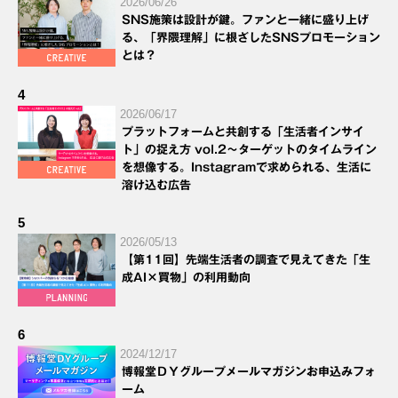
2026/06/26
SNS施策は設計が鍵。ファンと一緒に盛り上げ
る、「界隈理解」に根ざしたSNSプロモーション
とは？
4
2026/06/17
プラットフォームと共創する「生活者インサイ
ト」の捉え方 vol.2～ターゲットのタイムライン
を想像する。Instagramで求められる、生活に
溶け込む広告
5
2026/05/13
【第11回】先端生活者の調査で見えてきた「生
成AI×買物」の利用動向
6
2024/12/17
博報堂ＤＹグループメールマガジンお申込みフォ
ーム