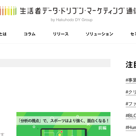
とは
コラム
リリース
ソリューション
セ
注
#事
#ク
#フ
#BL
#Hum