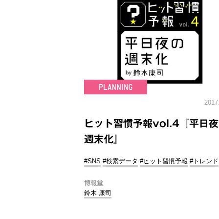
2017
ヒット習慣予報vol.4『平日
週末化』
#SNS
#検索データ
#ヒット習慣予報
#トレンド
博報堂
鈴木 康司