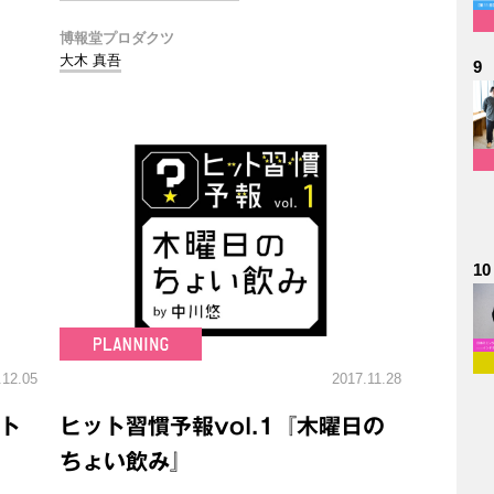
博報堂プロダクツ
大木 真吾
9
10
.12.05
2017.11.28
―ト
ヒット習慣予報vol.1『木曜日の
ちょい飲み』