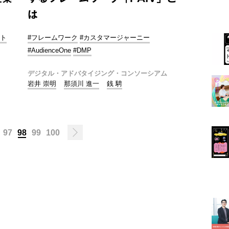
は
ート
#フレームワーク
#カスタマージャーニー
#AudienceOne
#DMP
デジタル・アドバタイジング・コンソーシアム
岩井 崇明
那須川 進一
銭 騁
…
97
98
99
100