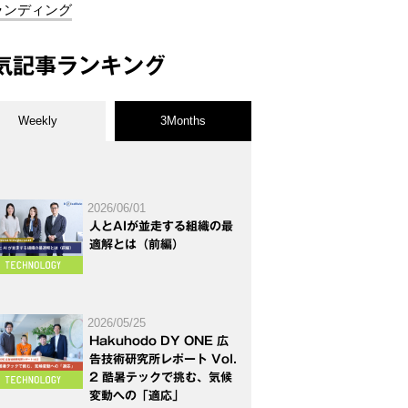
ランディング
気記事ランキング
Weekly
3Months
2026/06/01
人とAIが並走する組織の最
適解とは（前編）
2026/05/25
Hakuhodo DY ONE 広
告技術研究所レポート Vol.
2 酷暑テックで挑む、気候
変動への「適応」