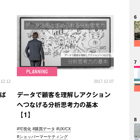
6
7
.12.12
2017.12.07
んぱ
データで顧客を理解しアクション
へつなげる分析思考力の基本
【1】
8
#可視化
#購買データ
#UX/CX
#ショッパーマーケティング