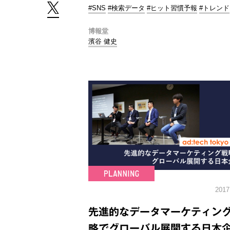
#SNS
#検索データ
#ヒット習慣予報
#トレンド
博報堂
濱谷 健史
2017
先進的なデータマーケティン
略でグローバル展開する日本