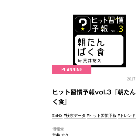
2017
ヒット習慣予報vol.3『朝た
く食』
#SNS
#検索データ
#ヒット習慣予報
#トレンド
博報堂
荒井 友久