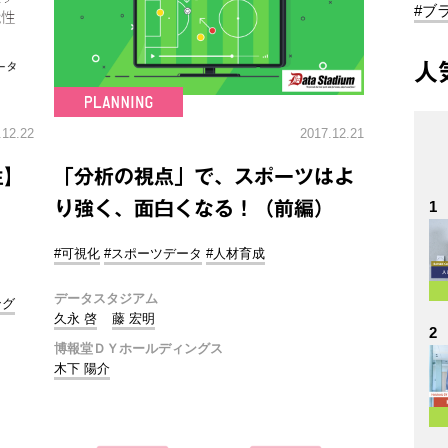
#ブ
人
.12.22
2017.12.21
性】
「分析の視点」で、スポーツはよ
り強く、面白くなる！（前編）
1
#可視化
#スポーツデータ
#人材育成
データスタジアム
ング
久永 啓
藤 宏明
2
博報堂ＤＹホールディングス
木下 陽介