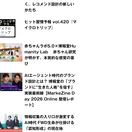
く、レコメンド設計の新しい
かたち
ヒット習慣予報 vol.420『マ
イクロトリップ』
赤ちゃんラボ5.0×博報堂Hu
manity Lab 赤ちゃん研究
が明かす、本質的な感覚の喜
び
AIエージェント時代のブラン
ド設計とは？ 博報堂の「ブラ
ンドに“生きた人格”を宿す」
実装最前線【MarkeZine D
ay 2026 Online 登壇レポ
ート】
情報収集の入り口が激変する
AI時代 FWD生命が仕掛ける
「認知形成」の現在地