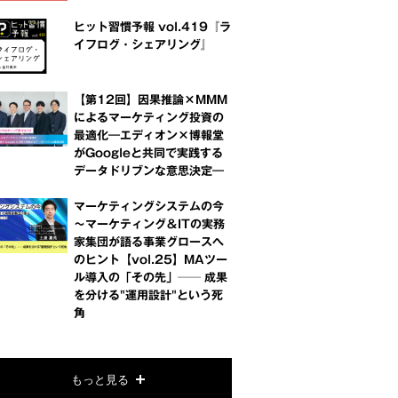
ヒット習慣予報 vol.419『ラ
イフログ・シェアリング』
【第12回】因果推論×MMM
によるマーケティング投資の
最適化―エディオン×博報堂
がGoogleと共同で実践する
データドリブンな意思決定―
マーケティングシステムの今
～マーケティング＆ITの実務
家集団が語る事業グロースへ
のヒント【vol.25】MAツー
ル導入の「その先」── 成果
を分ける"運用設計"という死
角
もっと見る