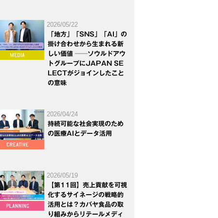
2026/05/22
「地方」「SNS」「AI」の
掛け合わせから生まれる新
しい価値 ──ソウルドアウ
トグループにJAPAN SE
LECTがジョインしたこと
の意味
2026/04/24
持続可能な社会実現のため
の医療AIとデータ活用
2026/05/19
【第11回】売上貢献を可視
化するサイネージの戦略的
活用とは？カバヤ食品の取
り組みからリテールメディ