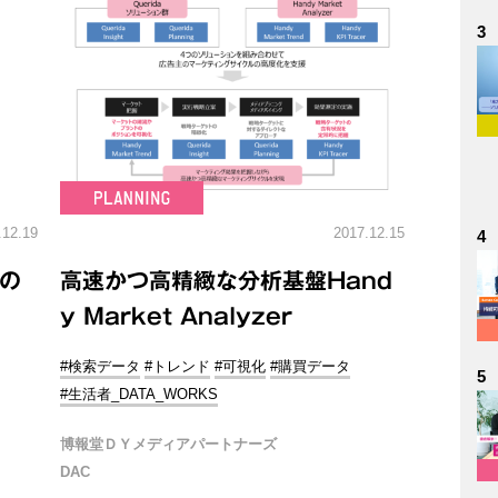
3
.12.19
2017.12.15
4
夜の
高速かつ高精緻な分析基盤Hand
y Market Analyzer
#検索データ
#トレンド
#可視化
#購買データ
5
#生活者_DATA_WORKS
博報堂ＤＹメディアパートナーズ
DAC