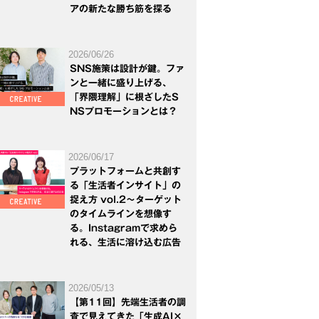
アの新たな勝ち筋を探る
2026/06/26
SNS施策は設計が鍵。ファ
ンと一緒に盛り上げる、
「界隈理解」に根ざしたS
NSプロモーションとは？
2026/06/17
プラットフォームと共創す
る「生活者インサイト」の
捉え方 vol.2～ターゲット
のタイムラインを想像す
る。Instagramで求めら
れる、生活に溶け込む広告
2026/05/13
【第11回】先端生活者の調
査で見えてきた「生成AI×