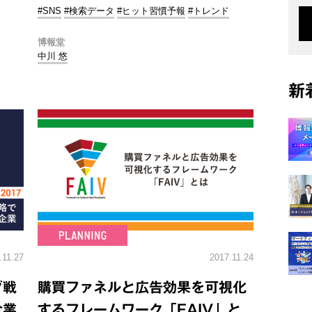
#SNS
#検索データ
#ヒット習慣予報
#トレンド
博報堂
中川 悠
新
.11.27
2017.11.24
グ戦
購買ファネルと広告効果を可視化
企業
するフレームワーク「FAIV」と