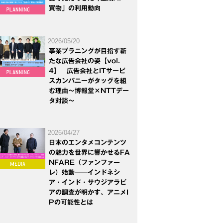
買物」の利用動向
2026/05/20
事業プラニングが目指す新
たな広告会社の姿【vol.
4】 広告会社とITサービ
スカンパニーがタッグを組
む理由～博報堂×NTTデー
タ対談～
2026/04/27
日本のエンタメコンテンツ
の魅力を世界に響かせるFA
NFARE（ファンファー
レ）始動——インドネシ
ア・インド・サウジアラビ
アの調査が明かす、アニメI
Pの可能性とは