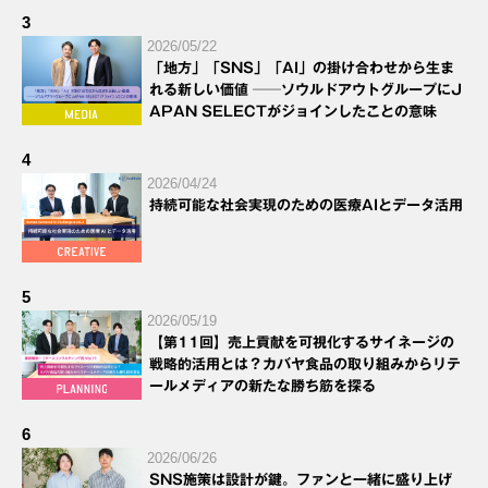
3
2026/05/22
「地方」「SNS」「AI」の掛け合わせから生ま
れる新しい価値 ──ソウルドアウトグループにJ
APAN SELECTがジョインしたことの意味
4
2026/04/24
持続可能な社会実現のための医療AIとデータ活用
5
2026/05/19
【第11回】売上貢献を可視化するサイネージの
戦略的活用とは？カバヤ食品の取り組みからリテ
ールメディアの新たな勝ち筋を探る
6
2026/06/26
SNS施策は設計が鍵。ファンと一緒に盛り上げ