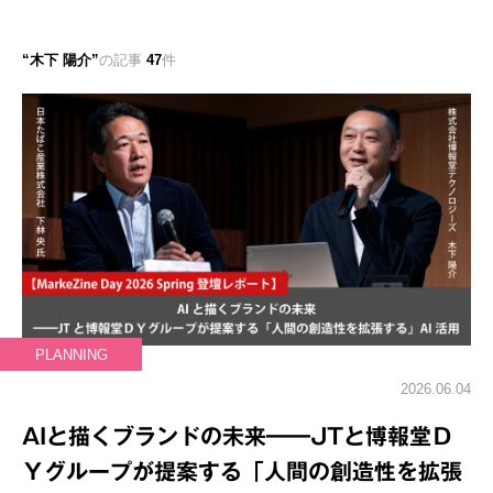
木下 陽介
の記事
47
件
PLANNING
2026.06.04
AIと描くブランドの未来━━JTと博報堂Ｄ
Ｙグループが提案する「人間の創造性を拡張