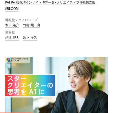
#AI
#可視化
#インサイト
#データ×クリエイティブ
#発想支援
#BLOOM
博報堂テクノロジーズ
木下 陽介
竹村 剛一良
博報堂
相沢 理人
吹上 洋佑