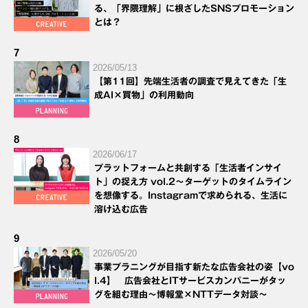
る、「界隈理解」に根ざしたSNSプロモーション
とは？
7
2026/05/13
【第11回】先端生活者の調査で見えてきた「生
成AI×買物」の利用動向
8
2026/06/17
プラットフォームと共創する「生活者インサイ
ト」の捉え方 vol.2～ターゲットのタイムライン
を想像する。Instagramで求められる、生活に
溶け込む広告
9
2026/05/20
事業プラニングが目指す新たな広告会社の姿【vo
l.4】 広告会社とITサービスカンパニーがタッ
グを組む理由～博報堂×NTTデータ対談～