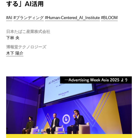
する」AI活用
#AI
#ブランディング
#Human-Centered_AI_Institute
#BLOOM
日本たばこ産業株式会社
下林 央
博報堂テクノロジーズ
木下 陽介