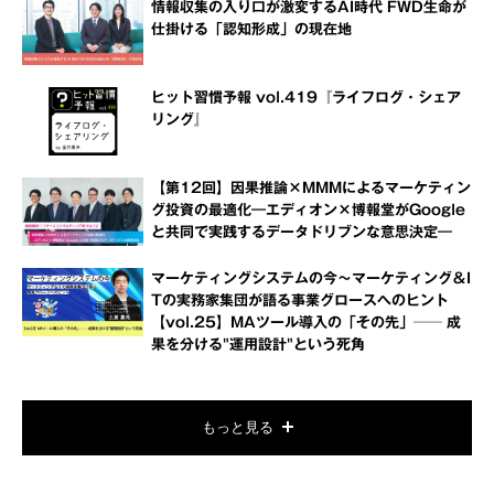
情報収集の入り口が激変するAI時代 FWD生命が
仕掛ける「認知形成」の現在地
ヒット習慣予報 vol.419『ライフログ・シェア
リング』
【第12回】因果推論×MMMによるマーケティン
グ投資の最適化―エディオン×博報堂がGoogle
と共同で実践するデータドリブンな意思決定―
マーケティングシステムの今～マーケティング＆I
Tの実務家集団が語る事業グロースへのヒント
【vol.25】MAツール導入の「その先」── 成
果を分ける"運用設計"という死角
もっと見る