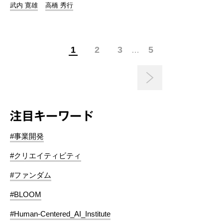
武内 寛雄
高橋 秀行
1
2
3
5
…
注目キーワード
#事業開発
#クリエイティビティ
#ファンダム
#BLOOM
#Human-Centered_AI_Institute