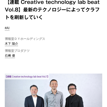
【連載 Creative technology lab beat
Vol.8】最新のテクノロジーによってクラフ
トを刷新していく
#AI
博報堂ＤＹホールディングス
木下 陽介
博報堂プロダクツ
石﨑 優