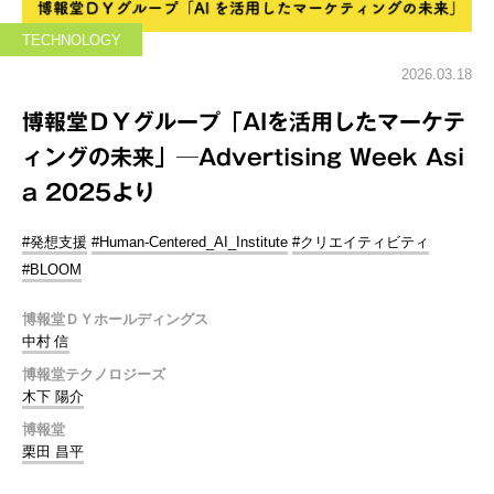
TECHNOLOGY
2026.03.18
博報堂ＤＹグループ「AIを活用したマーケテ
ィングの未来」─Advertising Week Asi
a 2025より
#発想支援
#Human-Centered_AI_Institute
#クリエイティビティ
#BLOOM
博報堂ＤＹホールディングス
中村 信
博報堂テクノロジーズ
木下 陽介
博報堂
栗田 昌平