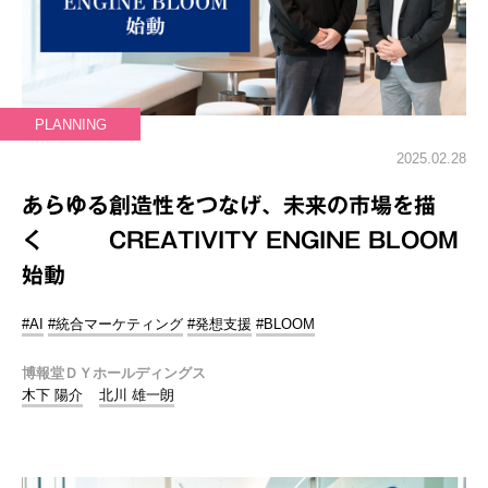
PLANNING
2025.02.28
あらゆる創造性をつなげ、未来の市場を描
く CREATIVITY ENGINE BLOOM
始動
#AI
#統合マーケティング
#発想支援
#BLOOM
博報堂ＤＹホールディングス
木下 陽介
北川 雄一朗