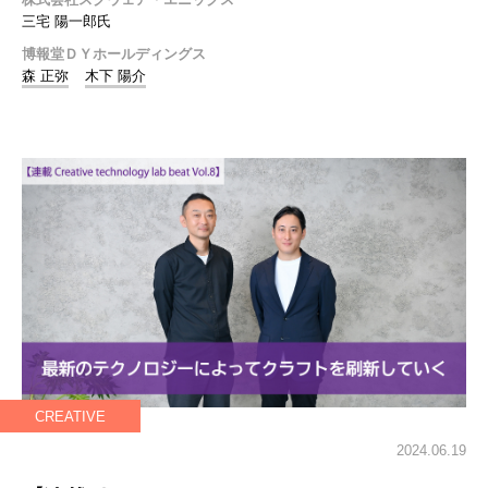
三宅 陽一郎氏
博報堂ＤＹホールディングス
森 正弥
木下 陽介
CREATIVE
2024.06.19