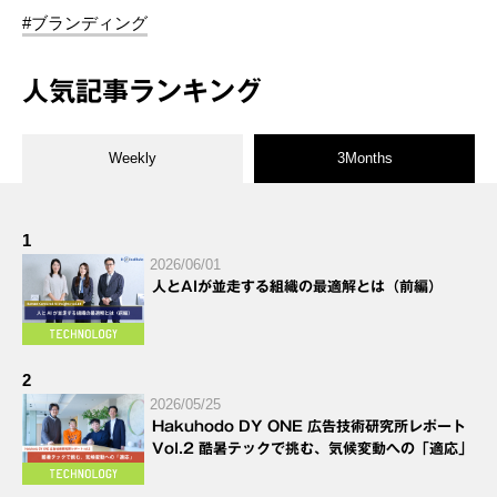
#ブランディング
人気記事ランキング
Weekly
3Months
1
2026/06/01
人とAIが並走する組織の最適解とは（前編）
2
2026/05/25
Hakuhodo DY ONE 広告技術研究所レポート
Vol.2 酷暑テックで挑む、気候変動への「適応」