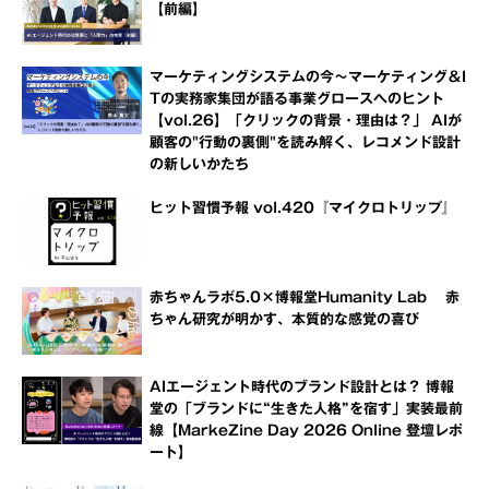
【前編】
マーケティングシステムの今～マーケティング＆I
Tの実務家集団が語る事業グロースへのヒント
【vol.26】「クリックの背景・理由は？」 AIが
顧客の"行動の裏側"を読み解く、レコメンド設計
の新しいかたち
ヒット習慣予報 vol.420『マイクロトリップ』
赤ちゃんラボ5.0×博報堂Humanity Lab 赤
ちゃん研究が明かす、本質的な感覚の喜び
AIエージェント時代のブランド設計とは？ 博報
堂の「ブランドに“生きた人格”を宿す」実装最前
線【MarkeZine Day 2026 Online 登壇レポ
ート】