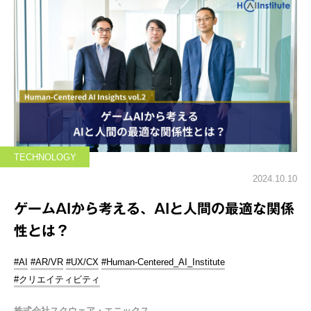
TECHNOLOGY
2024.10.10
ゲームAIから考える、AIと人間の最適な関係
性とは？
#AI
#AR/VR
#UX/CX
#Human-Centered_AI_Institute
#クリエイティビティ
株式会社スクウェア・エニックス