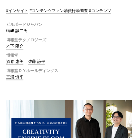
#インサイト
#コンテンツファン消費行動調査
#コンテンツ
ビルボードジャパン
礒﨑 誠二氏
博報堂テクノロジーズ
木下 陽介
博報堂
酒巻 恵美
佐藤 諒平
博報堂ＤＹホールディングス
三浦 慎平