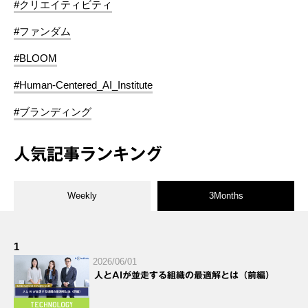
#クリエイティビティ
#ファンダム
#BLOOM
#Human-Centered_AI_Institute
#ブランディング
人気記事ランキング
Weekly
3Months
1
2026/06/01
人とAIが並走する組織の最適解とは（前編）