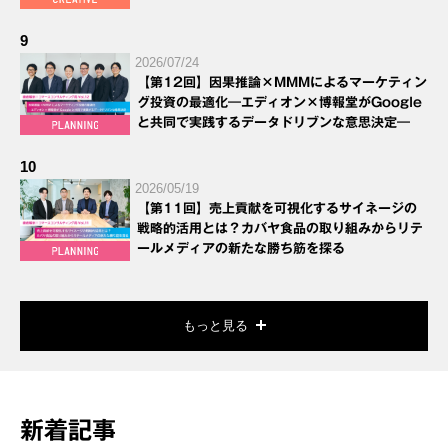
9
2026/07/24
【第12回】因果推論×MMMによるマーケティン
グ投資の最適化―エディオン×博報堂がGoogle
と共同で実践するデータドリブンな意思決定―
10
2026/05/19
【第11回】売上貢献を可視化するサイネージの
戦略的活用とは？カバヤ食品の取り組みからリテ
ールメディアの新たな勝ち筋を探る
もっと見る
新着記事