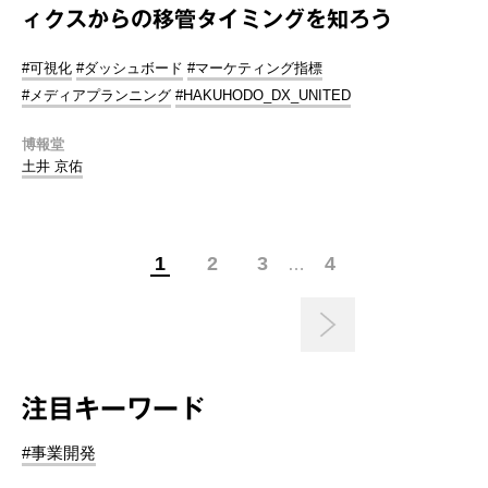
ィクスからの移管タイミングを知ろう
#可視化
#ダッシュボード
#マーケティング指標
#メディアプランニング
#HAKUHODO_DX_UNITED
博報堂
土井 京佑
1
2
3
4
…
注目キーワード
#事業開発