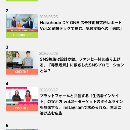
2
2026/05/25
Hakuhodo DY ONE 広告技術研究所レポート
Vol.2 酷暑テックで挑む、気候変動への「適応」
3
2026/06/26
SNS施策は設計が鍵。ファンと一緒に盛り上げ
る、「界隈理解」に根ざしたSNSプロモーション
とは？
4
2026/06/17
プラットフォームと共創する「生活者インサイ
ト」の捉え方 vol.2～ターゲットのタイムライン
を想像する。Instagramで求められる、生活に
溶け込む広告
5