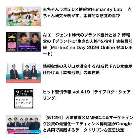
赤ちゃんラボ5.0×博報堂Humanity Lab 赤
ちゃん研究が明かす、本質的な感覚の喜び
AIエージェント時代のブランド設計とは？ 博報
堂の「ブランドに“生きた人格”を宿す」実装最前
線【MarkeZine Day 2026 Online 登壇レポ
ート】
情報収集の入り口が激変するAI時代 FWD生命が
仕掛ける「認知形成」の現在地
ヒット習慣予報 vol.419『ライフログ・シェア
リング』
【第12回】因果推論×MMMによるマーケティン
グ投資の最適化―エディオン×博報堂がGoogle
と共同で実践するデータドリブンな意思決定―